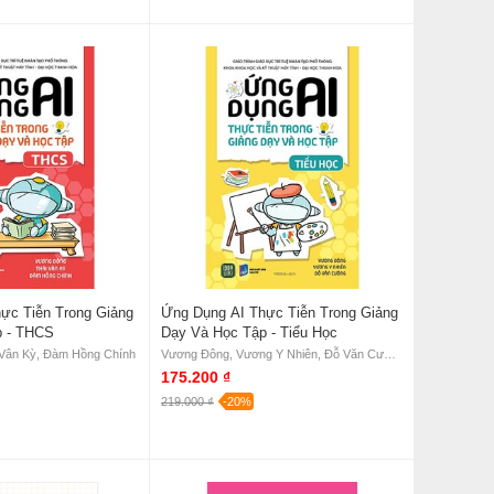
ực Tiễn Trong Giảng
Ứng Dụng AI Thực Tiễn Trong Giảng
p - THCS
Dạy Và Học Tập - Tiểu Học
 Vân Kỳ, Đàm Hồng Chính
Vương Đông, Vương Y Nhiên, Đỗ Văn Cường
175.200 ₫
219.000 ₫
-20%