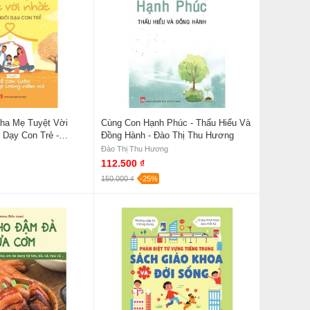
ha Mẹ Tuyệt Vời
Cùng Con Hạnh Phúc - Thấu Hiểu Và
 Dạy Con Trẻ -
Đồng Hành - Đào Thị Thu Hương
n Luôn Học Tập
Đào Thị Thu Hương
- Lý Trấn Tây
112.500 ₫
150.000 ₫
-25%