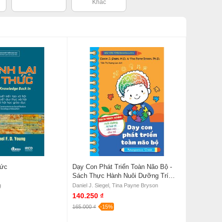
Khác
hức
Dạy Con Phát Triển Toàn Não Bộ -
Sách Thực Hành Nuôi Dưỡng Trí
Tuệ Và Cảm Xúc Cho Trẻ - Daniel J.
g
Daniel J. Siegel, Tina Payne Bryson
Siegel, Tina Payne Bryson
140.250 ₫
165.000 ₫
-15%