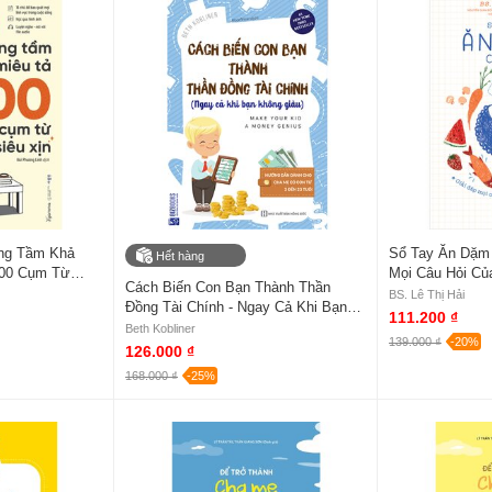
âng Tầm Khả
Sổ Tay Ăn Dặm 
Hết hàng
000 Cụm Từ
Mọi Câu Hỏi Củ
Cách Biến Con Bạn Thành Thần
on
BS. Lê Thị Hải
BS. Lê Thị Hải
Đồng Tài Chính - Ngay Cả Khi Bạn
111.200 ₫
Không Giàu
Beth Kobliner
139.000 ₫
-20%
126.000 ₫
168.000 ₫
-25%