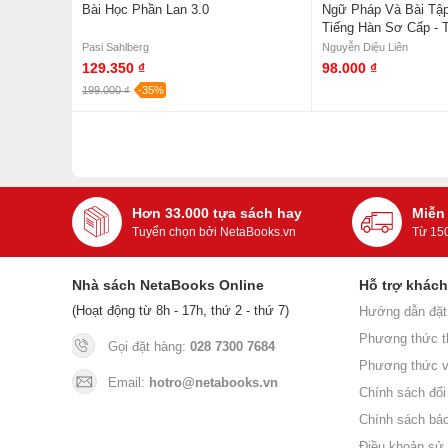
Bài Học Phần Lan 3.0
Ngữ Pháp Và Bài Tậ
Tiếng Hàn Sơ Cấp - 
Diệu Liên
Pasi Sahlberg
Nguyễn Diệu Liên
129.350 ₫
98.000 ₫
199.000 ₫
-35%
Hơn 33.000 tựa sách hay
Miễn
Tuyển chọn bởi NetaBooks.vn
Từ 15
Nhà sách NetaBooks Online
Hỗ trợ khác
(Hoạt động từ 8h - 17h, thứ 2 - thứ 7)
Hướng dẫn đặt
Phương thức t
Gọi đặt hàng:
028 7300 7684
Phương thức v
Email:
hotro@netabooks.vn
Chính sách đổi 
Chính sách bả
Điều khoản sử