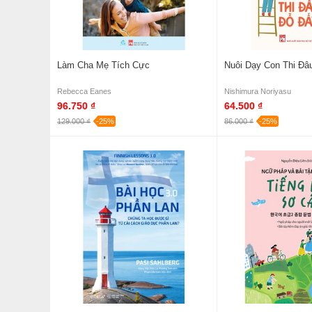
Làm Cha Mẹ Tích Cực
Nuôi Dạy Con Thi Đâ
Rebecca Eanes
Nishimura Noriyasu
96.750 ₫
64.500 ₫
129.000 ₫
-25%
86.000 ₫
-25%