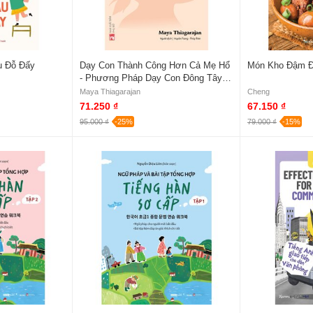
u Đỗ Đấy
Dạy Con Thành Công Hơn Cả Mẹ Hổ
Món Kho Đậm Đ
- Phương Pháp Dạy Con Đông Tây
Kết Hợp Trong Kỷ Nguyên Toàn Cầu
Maya Thiagarajan
Cheng
Hóa - Maya Thiagarajan
71.250 ₫
67.150 ₫
95.000 ₫
-25%
79.000 ₫
-15%