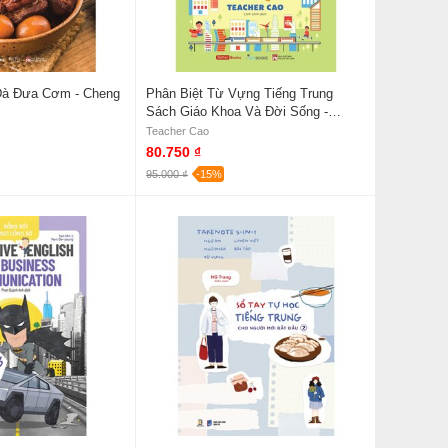
à Đưa Cơm - Cheng
Phân Biệt Từ Vựng Tiếng Trung
Sách Giáo Khoa Và Đời Sống -
Teacher Cao
Teacher Cao
80.750 ₫
95.000 ₫
-15%