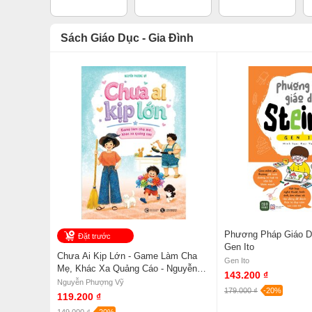
Sách Giáo Dục - Gia Đình
Phương Pháp Giáo Dụ
Đặt trước
Gen Ito
Chưa Ai Kịp Lớn - Game Làm Cha
Gen Ito
Mẹ, Khác Xa Quảng Cáo - Nguyễn
143.200 ₫
Phượng Vỹ
Nguyễn Phượng Vỹ
179.000 ₫
-20%
119.200 ₫