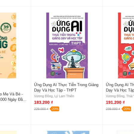
Ứng Dụng AI Thực Tiễn Trong Giảng
Ứng Dụng AI Th
Dạy Và Học Tập - THPT
Dạy Và Học Tậ
o Mẹ Và Bé -
Vương Đông, Lý Lam Thiên
Vương Đông, Thái
1000 Ngày Đầu
183.200 ₫
191.200 ₫
229.000 ₫
-20%
239.000 ₫
-20%