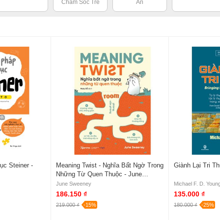
Chăm Sóc Trẻ
Ăn
c Steiner -
Meaning Twist - Nghĩa Bất Ngờ Trong
Giành Lại Tri T
Những Từ Quen Thuộc - June
Sweeney
June Sweeney
Michael F. D. Youn
186.150 ₫
135.000 ₫
219.000 ₫
-15%
180.000 ₫
-25%