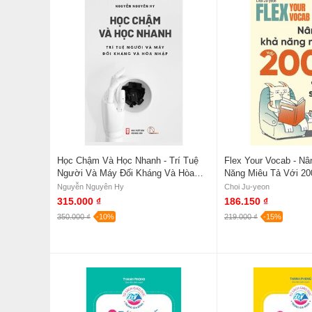
Học Chậm Và Học Nhanh - Trí Tuệ
Flex Your Vocab - N
Người Và Máy Đối Kháng Và Hòa
Năng Miêu Tả Với 2
Nhập - Nguyễn Nguyên Hy
Siêu Xịn - Choi Ju-ye
Nguyễn Nguyên Hy
Choi Ju-yeon
315.000 ₫
186.150 ₫
350.000 ₫
-10%
219.000 ₫
-15%