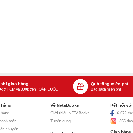
 phí giao hàng
Quà tặng miễn phí
0k ở HCM và 300k trên TOÀN QUỐC
Bao sách miễn phí
h hàng
Về NetaBooks
Kết nối vớ
 hàng
Giới thiệu NETABooks
6.072 the
hanh toán
Tuyển dụng
355 the
ận chuyển
Gian hàng