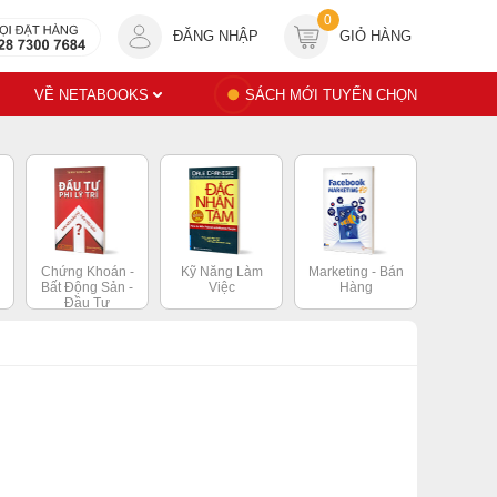
0
ĐĂNG NHẬP
GIỎ HÀNG
VỀ NETABOOKS
SÁCH MỚI TUYỂN CHỌN
Chứng Khoán -
Kỹ Năng Làm
Marketing - Bán
Bất Động Sản -
Việc
Hàng
Đầu Tư