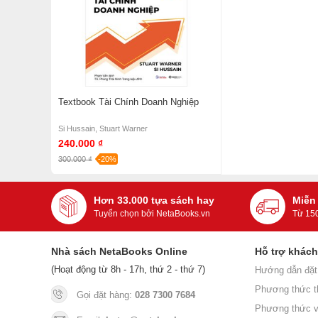
Textbook Tài Chính Doanh Nghiệp
Si Hussain, Stuart Warner
240.000 ₫
300.000 ₫
-20%
Hơn 33.000 tựa sách hay
Miễn
Tuyển chọn bởi NetaBooks.vn
Từ 15
Nhà sách NetaBooks Online
Hỗ trợ khác
(Hoạt động từ 8h - 17h, thứ 2 - thứ 7)
Hướng dẫn đặt
Phương thức t
Gọi đặt hàng:
028 7300 7684
Phương thức v