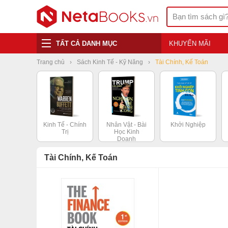
TẤT CẢ DANH MỤC
KHUYẾN MÃI
Trang chủ
Sách Kinh Tế - Kỹ Năng
Tài Chính, Kế Toán
Kinh Tế - Chính
Nhân Vật - Bài
Khởi Nghiệp
Trị
Học Kinh
Doanh
Tài Chính, Kế Toán