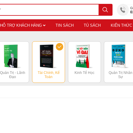
HỖ TRỢ KHÁCH HÀNG
TIN SÁCH
TỦ SÁCH
KIẾN THỨC
Quản Trị - Lãnh
Tài Chính, Kế
Kinh Tế Học
Quản Trị Nhân
Đạo
Toán
Sự