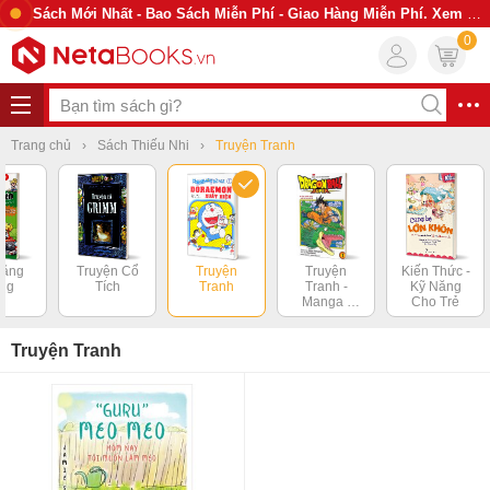
Sách Mới Nhất - Bao Sách Miễn Phí - Giao Hàng Miễn Phí. Xem Ngay
0
Trang chủ
Sách Thiếu Nhi
Truyện Tranh
Năng
Truyện Cổ
Truyện
Truyện
Kiến Thức -
ng
Tích
Tranh
Tranh -
Kỹ Năng
Manga -
Cho Trẻ
Comic
Truyện Tranh