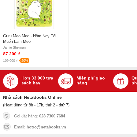
Guru Meo Meo - Hôm Nay Tôi
Muốn Làm Mèo
Jamie Shelman
87.200 ₫
109.000 ₫
-20%
Hơn 33.000 tựa
Miễn phí giao
Qu
sách hay
hàng
ph
Nhà sách NetaBooks Online
(Hoạt động từ 8h - 17h, thứ 2 - thứ 7)
Gọi đặt hàng:
028 7300 7684
Email:
hotro@netabooks.vn