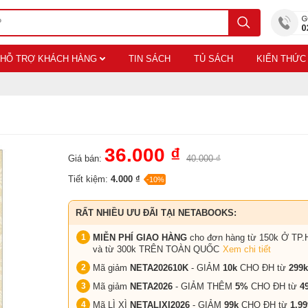
HỖ TRỢ KHÁCH HÀNG
TIN SÁCH
TỦ SÁCH
KIẾN THỨC
36.000 ₫
Giá bán:
40.000 ₫
Tiết kiệm:
4.000 ₫
-10%
RẤT NHIỀU ƯU ĐÃI TẠI NETABOOKS:
MIỄN PHÍ GIAO HÀNG
cho đơn hàng từ 150k Ở TP.
và từ 300k TRÊN TOÀN QUỐC
Xem chi tiết
Mã giảm
NETA202610K
- GIẢM
10k
CHO ĐH từ
299k
Mã giảm
NETA2026
- GIẢM THÊM
5%
CHO ĐH từ
4
Mã LÌ XÌ
NETALIXI2026
- GIẢM
99k
CHO
ĐH từ
1.99