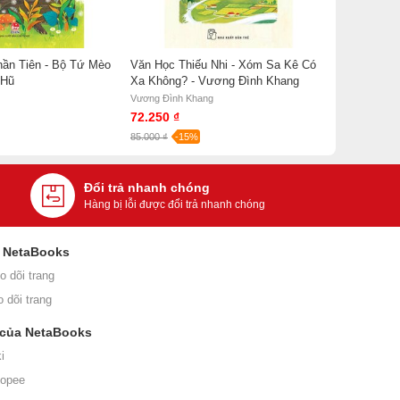
hần Tiên - Bộ Tứ Mèo
Văn Học Thiếu Nhi - Xóm Sa Kê Có
 Hũ
Xa Không? - Vương Đình Khang
Vương Đình Khang
72.250 ₫
85.000 ₫
-15%
Đổi trả nhanh chóng
Hàng bị lỗi được đổi trả nhanh chóng
i NetaBooks
o dõi trang
o dõi trang
 của NetaBooks
i
hopee