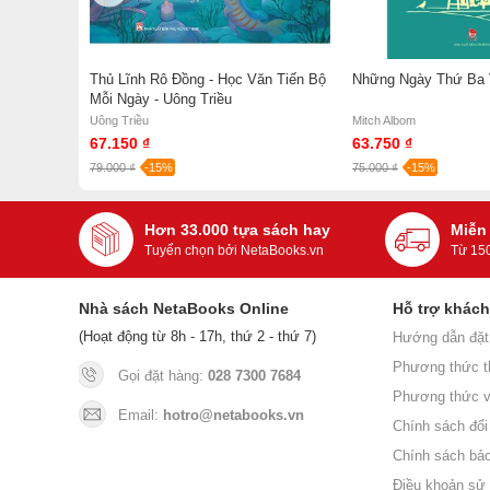
 Sự Tích
Thủ Lĩnh Rô Đồng - Học Văn Tiến Bộ
Những Ngày Thứ Ba 
hạm Hổ
Mỗi Ngày - Uông Triều
Uông Triều
Mitch Albom
67.150 ₫
63.750 ₫
79.000 ₫
-15%
75.000 ₫
-15%
Hơn 33.000 tựa sách hay
Miễn
Tuyển chọn bởi NetaBooks.vn
Từ 15
Nhà sách NetaBooks Online
Hỗ trợ khác
(Hoạt động từ 8h - 17h, thứ 2 - thứ 7)
Hướng dẫn đặt
Phương thức t
Gọi đặt hàng:
028 7300 7684
Phương thức v
Email:
hotro@netabooks.vn
Chính sách đổi 
Chính sách bả
Điều khoản sử