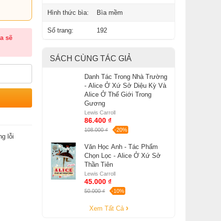
Hình thức bìa:
Bìa mềm
Số trang:
192
a sẽ
SÁCH CÙNG TÁC GIẢ
Danh Tác Trong Nhà Trường
- Alice Ở Xứ Sở Diệu Kỳ Và
Alice Ở Thế Giới Trong
Gương
Lewis Carroll
86.400 ₫
108.000 ₫
-20%
g lỗi
Văn Học Anh - Tác Phẩm
Chọn Lọc - Alice Ở Xứ Sở
Thần Tiên
Lewis Carroll
45.000 ₫
50.000 ₫
-10%
Xem Tất Cả