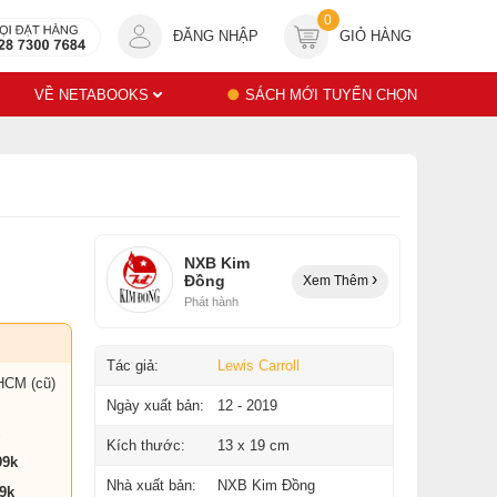
0
ĐĂNG NHẬP
GIỎ HÀNG
VỀ NETABOOKS
SÁCH MỚI TUYỂN CHỌN
NXB Kim
Đồng
Xem Thêm
Phát hành
Tác giả:
Lewis Carroll
HCM (cũ)
Ngày xuất bản:
12 - 2019
Kích thước:
13 x 19 cm
99k
Nhà xuất bản:
NXB Kim Đồng
9k