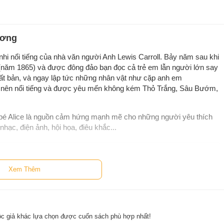
ương
 nhi nổi tiếng của nhà văn người Anh Lewis Carroll. Bảy năm sau khi
(năm 1865) và được đông đảo bạn đọc cả trẻ em lẫn người lớn say
 bản, và ngay lập tức những nhân vật như cặp anh em
nên nổi tiếng và được yêu mến không kém Thỏ Trắng, Sâu Bướm,
bé Alice là nguồn cảm hứng mạnh mẽ cho những người yêu thích
hạc, điện ảnh, hội họa, điêu khắc...
Xem Thêm
32 tại hạt Cheshire, Anh quốc. Ngay từ nhỏ, ông đã thể hiện một
iếu nghệ thuật. Về sau, ông không chỉ là một nhà văn mà còn là
 nhiếp ảnh. Dodgson sáng tác từ khi còn trẻ với một số tác phẩm
c giả khác lựa chọn được cuốn sách phù hợp nhất!