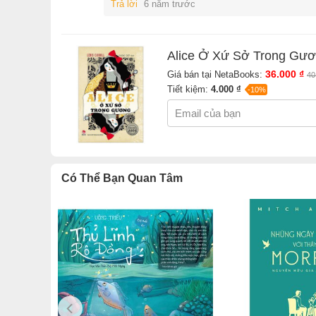
Trả lời
6 năm trước
Alice Ở Xứ Sở Trong Gư
36.000 ₫
Giá bán tại NetaBooks:
40
Tiết kiệm:
4.000 ₫
-10%
Có Thể Bạn Quan Tâm