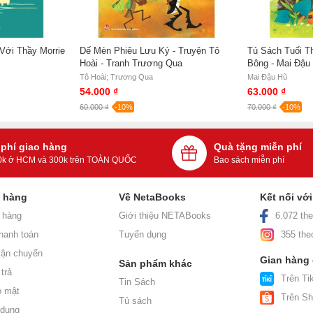
Với Thầy Morrie
Dế Mèn Phiêu Lưu Ký - Truyện Tô
Tủ Sách Tuổi T
Hoài - Tranh Trương Qua
Bông - Mai Đậu
Tô Hoài; Trương Qua
Mai Đậu Hũ
54.000 ₫
63.000 ₫
60.000 ₫
-10%
70.000 ₫
-10%
 phí giao hàng
Quà tặng miễn phí
0k ở HCM và 300k trên TOÀN QUỐC
Bao sách miễn phí
h hàng
Về NetaBooks
Kết nối vớ
 hàng
Giới thiệu NETABooks
6.072 the
hanh toán
Tuyển dụng
355 the
ận chuyển
Gian hàng
Sản phẩm khác
trả
Trên Tik
Tin Sách
o mật
Trên S
Tủ sách
 dụng