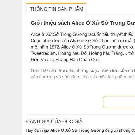
THÔNG TIN SẢN PHẨM
Giới thiệu sách Alice Ở Xứ Sở Trong G
Alice ở Xứ Sở Trong Gương làcuốn tiểu thuyết thiếu
Cuộc phiêu lưu của Alice ở Xứ Sở Thần Tiên ra mắt 
mê, năm 1872, Alice ở Xứ SởTrong Gương được xuất
Tweedledum, Hoàng hậu Đỏ, Hoàng hậu Trắng… trở 
Đức Vua và Hoàng Hậu Quân Cơ…
Gần 150 năm trôi qua, những cuộc phiêu lưu của cô 
văn chương và sáng tạo, cho rất nhiều tác phẩm âm n
Thông tin tác giả Lewis Carroll
Lewis Carroll
Tên thật là Charles Lutwidge Dodgson, sinh năm 18
ĐÁNH GIÁ CỦA ĐỘC GIẢ
trí tuệ sớm nảy nở trong nhiều lĩnh vực và năng kh
nhà toán học, nhà thần học, nhà logic học kiêm nhà
Hãy đánh giá
Alice Ở Xứ Sở Trong Gương
để giúp những độ