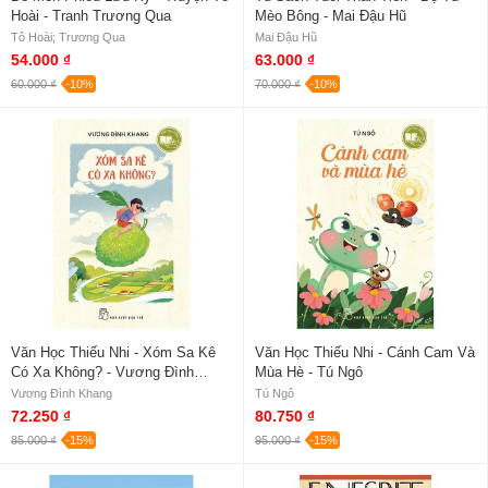
Hoài - Tranh Trương Qua
Mèo Bông - Mai Đậu Hũ
Tô Hoài; Trương Qua
Mai Đậu Hũ
54.000 ₫
63.000 ₫
60.000 ₫
-10%
70.000 ₫
-10%
Văn Học Thiếu Nhi - Xóm Sa Kê
Văn Học Thiếu Nhi - Cánh Cam Và
Có Xa Không? - Vương Đình
Mùa Hè - Tú Ngô
Khang
Vương Đình Khang
Tú Ngô
72.250 ₫
80.750 ₫
85.000 ₫
-15%
95.000 ₫
-15%