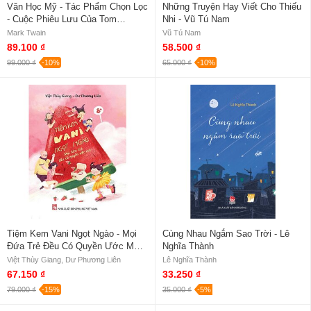
Văn Học Mỹ - Tác Phẩm Chọn Lọc
Những Truyện Hay Viết Cho Thiếu
- Cuộc Phiêu Lưu Của Tom
Nhi - Vũ Tú Nam
Sawyer - Mark Twain
Mark Twain
Vũ Tú Nam
89.100 ₫
58.500 ₫
99.000 ₫
-10%
65.000 ₫
-10%
Tiệm Kem Vani Ngọt Ngào - Mọi
Cùng Nhau Ngắm Sao Trời - Lê
Đứa Trẻ Đều Có Quyền Ước Mơ -
Nghĩa Thành
Việt Thùy Giang, Dư Phương Liên
Việt Thùy Giang, Dư Phương Liên
Lê Nghĩa Thành
67.150 ₫
33.250 ₫
79.000 ₫
-15%
35.000 ₫
-5%