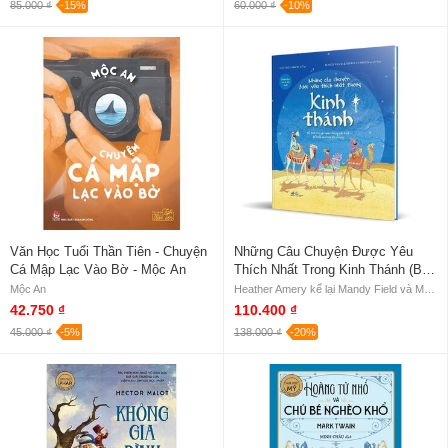
85.000 ₫
-15%
60.000 ₫
-10%
Văn Học Tuổi Thần Tiên - Chuyện
Những Câu Chuyện Được Yêu
Cá Mập Lạc Vào Bờ - Mộc An
Thích Nhất Trong Kinh Thánh (Bìa
Cứng)
Mộc An
Heather Amery kể lại Mandy Field và Maria Pearson minh họa
42.750 ₫
110.400 ₫
45.000 ₫
-5%
138.000 ₫
-20%