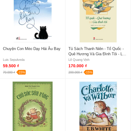
Chuyện Con Mèo Dạy Hải Âu Bay
Tủ Sách Thanh Niên - Tổ Quốc -
Quê Hương Và Gia Đình Tôi - Lê
Quang Vịnh
Luis Sepulveda
Lê Quang Vịnh
59.500 ₫
170.000 ₫
70.000 ₫
-15%
200.000 ₫
-15%