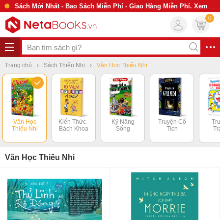
Sách Mới Nhất - Bao Sách Miễn Phí - Giao Hàng Miễn Phí. Xem Ngay
0
Trang chủ
Sách Thiếu Nhi
Văn Học Thiếu Nhi
Văn Học
Kiến Thức -
Kỹ Năng
Truyện Cổ
Tr
Thiếu Nhi
Bách Khoa
Sống
Tích
Tr
Văn Học Thiếu Nhi