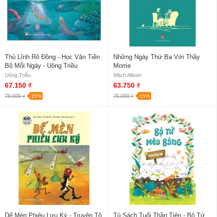
Thủ Lĩnh Rô Đồng - Học Văn Tiến
Những Ngày Thứ Ba Với Thầy
Bộ Mỗi Ngày - Uông Triều
Morrie
Uông Triều
Mitch Albom
67.150 ₫
63.750 ₫
79.000 ₫
-15%
75.000 ₫
-15%
Dế Mèn Phiêu Lưu Ký - Truyện Tô
Tủ Sách Tuổi Thần Tiên - Bộ Tứ