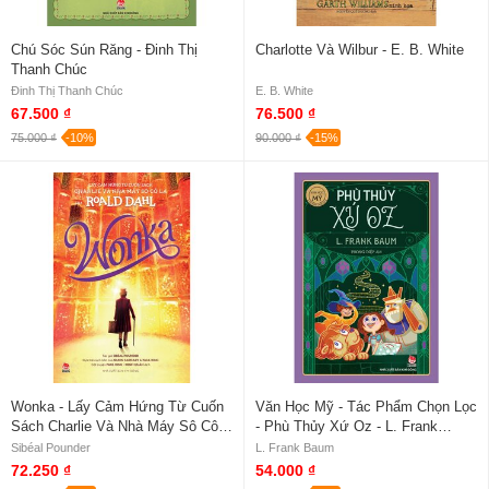
Chú Sóc Sún Răng - Đinh Thị
Charlotte Và Wilbur - E. B. White
Thanh Chúc
Đinh Thị Thanh Chúc
E. B. White
67.500 ₫
76.500 ₫
75.000 ₫
-10%
90.000 ₫
-15%
Wonka - Lấy Cảm Hứng Từ Cuốn
Văn Học Mỹ - Tác Phẩm Chọn Lọc
Sách Charlie Và Nhà Máy Sô Cô
- Phù Thủy Xứ Oz - L. Frank
La Của Roald Dahl
Baum
Sibéal Pounder
L. Frank Baum
72.250 ₫
54.000 ₫