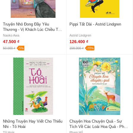
Truyện Nhỏ Đong Đầy Yêu
Pippi Tất Dài - Astrid Lindgren
Thương - Vị Khách Lúc Chiều Tà
Và Ngày Tuyết Đầu Mùa - Naoko
Naoko Awa
Astrid Lindgren
Awa
47.500 ₫
126.400 ₫
50.000 ₫
-5%
158.000 ₫
-20%
Những Truyện Hay Viết Cho Thiếu
Chuyện Hoa Chuyện Quả - Sự
Nhi - Tô Hoài
Tích Về Các Loài Hoa Quả - Phạm
Hổ
Tô Hoài
Phạm Hổ