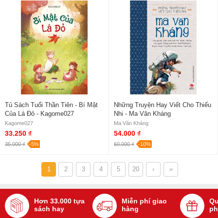
Tủ Sách Tuổi Thần Tiên - Bí Mật
Những Truyện Hay Viết Cho Thiếu
Của Lá Đỏ - Kagome027
Nhi - Ma Văn Kháng
Kagome027
Ma Văn Kháng
33.250 ₫
54.000 ₫
35.000 ₫
-5%
60.000 ₫
-10%
1
2
3
4
5
20
›
»
Hơn 33.000 tựa
Miễn phí giao
Qu
sách hay
hàng
ph