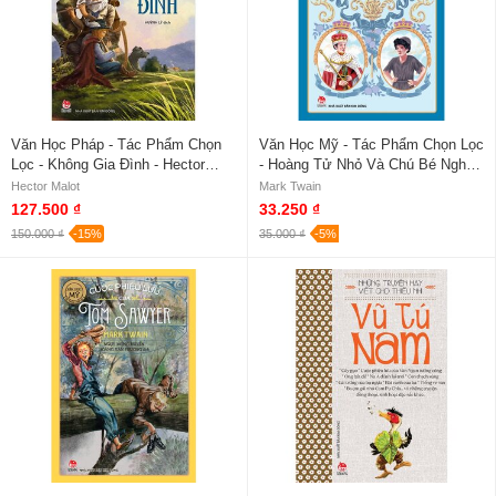
Văn Học Pháp - Tác Phẩm Chọn
Văn Học Mỹ - Tác Phẩm Chọn Lọc
Lọc - Không Gia Đình - Hector
- Hoàng Tử Nhỏ Và Chú Bé Nghèo
Malot
Khổ - Mark Twain
Hector Malot
Mark Twain
127.500 ₫
33.250 ₫
150.000 ₫
-15%
35.000 ₫
-5%