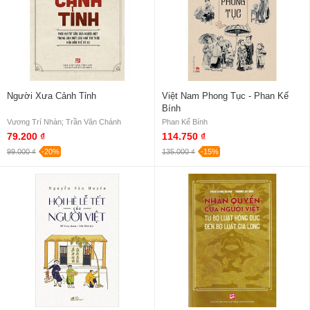
Người Xưa Cảnh Tỉnh
Việt Nam Phong Tục - Phan Kế
Bính
Vương Trí Nhàn; Trần Văn Chánh
Phan Kế Bính
79.200 ₫
114.750 ₫
99.000 ₫
-20%
135.000 ₫
-15%