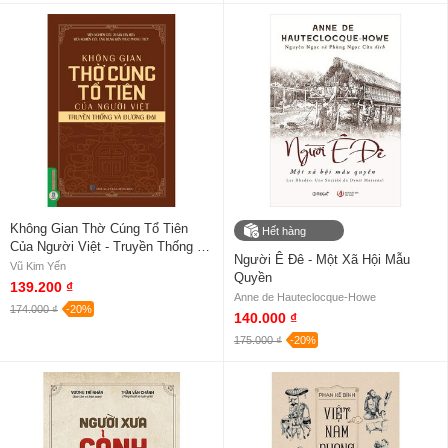
Không Gian Thờ Cúng Tổ Tiên
Hết hàng
Của Người Việt - Truyền Thống Và
Người Ê Đê - Một Xã Hội Mẫu
Đương Đại
Vũ Kim Yến
Quyền
139.200 ₫
Anne de Hauteclocque-Howe
174.000 ₫
-20%
140.000 ₫
175.000 ₫
-20%