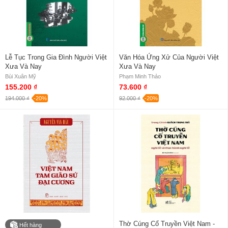
Lễ Tục Trong Gia Đình Người Việt
Văn Hóa Ứng Xử Của Người Việt
Xưa Và Nay
Xưa Và Nay
Bùi Xuân Mỹ
Phạm Minh Thảo
155.200 ₫
73.600 ₫
194.000 ₫
-20%
92.000 ₫
-20%
Thờ Cúng Cổ Truyền Việt Nam -
Hết hàng