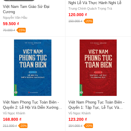
Nghi Lễ Và Thực Hành Nghi Lễ
Việt Nam Tam Giáo Sử Đại
Trung Chính Quách Trọng Trà
Cương
120.000 ₫
Nguyễn Văn Hầu
150.000 ₫
-20%
59.500 ₫
70.000 ₫
-15%
Việt Nam Phong Tục Toàn Biên -
Việt Nam Phong Tục Toàn Biên -
Quyển 2: Lễ Hội Và Diễn Xướng
Quyển 1: Tập Tục, Lễ Tục Và
Dân Gian
Phong Tục
Vũ Ngọc Khánh
Vũ Ngọc Khánh
168.800 ₫
123.200 ₫
211.000 ₫
-20%
154.000 ₫
-20%