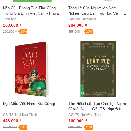
Nếp Cũ - Phong Tục Thờ Cúng
Tang Lễ Của Người An Nam -
Trong Gia Đình Việt Nam - Phong
Nghiên Cứu Dân Tộc Học Về Tín
Lưu Đồng Ruộng - Nghệ Thuật Bắt
Ngưỡng Cổ Truyền (Bìa Cứng)
Toan Ánh
Gustave Dumoutier
Ăn Trộm - Toan Ánh
168.000 ₫
284.000 ₫
210.000 ₫
-20%
355.000 ₫
-20%
Đạo Mẫu Việt Nam (Bìa Cứng)
Tìm Hiểu Luật Tục Các Tộc Người
Ở Việt Nam - GS. TS. Ngô Đức
Thịnh
GS. TS. Ngô Đức Thịnh
GS. TS. Ngô Đức Thịnh
448.000 ₫
160.000 ₫
560.000 ₫
-20%
200.000 ₫
-20%