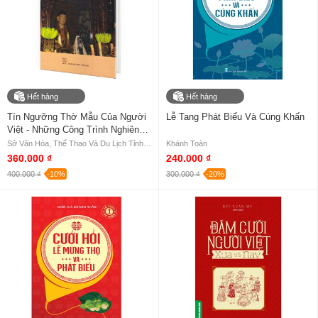
Hết hàng
Hết hàng
Tín Ngưỡng Thờ Mẫu Của Người
Lễ Tang Phát Biểu Và Cúng Khấn
Việt - Những Công Trình Nghiên
Cứu (Bìa Cứng)
Sở Văn Hóa, Thể Thao Và Du Lịch Tỉnh Nam Định, Viện Văn Hóa Nghệ Thuật Quốc Gia Việt Nam
Khánh Toàn
360.000 ₫
240.000 ₫
400.000 ₫
-10%
300.000 ₫
-20%