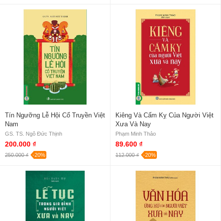
Tín Ngưỡng Lễ Hội Cổ Truyền Việt
Kiêng Và Cấm Kỵ Của Người Việt
Nam
Xưa Và Nay
GS. TS. Ngô Đức Thịnh
Phạm Minh Thảo
200.000 ₫
89.600 ₫
250.000 ₫
-20%
112.000 ₫
-20%