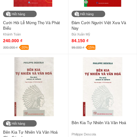
Hết hàng
Hết hàng
Cưới Hỏi Lễ Mừng Thọ Và Phát
Đám Cưới Người Việt Xưa Và
Biểu
Nay
Khánh Toàn
Bùi Xuân Mỹ
240.000 ₫
84.150 ₫
300.000 ₫
-20%
99.000 ₫
-15%
Bên Kia Tự Nhiên Và Văn Hoá
Hết hàng
Bên Kia Tự Nhiên Và Văn Hoá
Philippe Descola