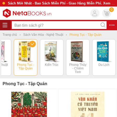
Sách Mới Nhất - Bao Sách Miễn Phí - Giao Hàng Miễn Phí. Xem Ngay
0
Trang chủ
Sách Văn Hóa - Nghệ Thuật
Phong Tục - Tập Quán
Thuật
Phong Tục -
Kiến Trúc
Phong Thủy
Du Lịch
Tập Quán
- Chiêm
Tinh
Phong Tục - Tập Quán