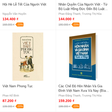
Hội Hè Lễ Tết Của Người Việt
Nhân Quyền Của Người Việt - Từ
Bộ Luật Hồng Đức Đến Bộ Luật
Gia Long
Nguyễn Văn Huyên
Phan Đăng Thanh, Trương Thị Hòa
134.400 ₫
144.000 ₫
168.000 ₫
-20%
180.000 ₫
-20%
Việt Nam Phong Tục
Các Chế Độ Hôn Nhân Và Gia
Đình Việt Nam Xưa Và Nay (Bìa
Cứng)
Phan Kế Bính
Phan Đăng Thanh, Trương Thị Hòa
87.200 ₫
159.200 ₫
109.000 ₫
-20%
199.000 ₫
-20%