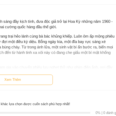
h sáng đầy kịch tính, đưa độc giả trở lại Hoa Kỳ những năm 1960 -
hai cường quốc hàng đầu thế giới.
rang trại hẻo lánh cùng bà bác khủng khiếp. Luôn ôm ấp mộng phiêu
 đợi một điều kỳ diệu. Bỗng ngày kia, một đĩa bay rực sáng xé
a bùng cháy. Từ trong ánh lửa, một sinh vật bí ẩn bước ra, biến mọi
ch đến từ hành tinh xa xôi này có đang che giấu một bí mật khổng
ham gia vào chuyến phiêu lưu nghẹt thở như phim điện ảnh, nơi đầy
thể làm thay đổi cả dòng chảy lịch sử.
Xem Thêm
David Walliams
còn là một trong những tác giả sách thiếu nhi thành
g danh giá trong nhiều năm, với các tác phẩm được giới chuyên môn
ếng và bán hơn 50 triệu bản toàn cầu, ông được mệnh danh là
“người
 trẻ em vĩ đại nhất thế kỷ 20.
 khác lựa chọn được cuốn sách phù hợp nhất!
0% | 0 đánh g