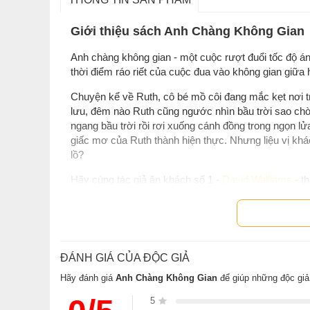
Giới thiệu sách Anh Chàng Không Gian
Anh chàng không gian - một cuộc rượt đuổi tốc độ án
thời điểm ráo riết của cuộc đua vào không gian giữa 
Chuyện kể về Ruth, cô bé mồ côi đang mắc kẹt nơi t
lưu, đêm nào Ruth cũng ngước nhìn bầu trời sao chờ
ngang bầu trời rồi rơi xuống cánh đồng trong ngọn lử
giấc mơ của Ruth thành hiện thực. Nhưng liệu vị khá
lồ?
Hãy cùng tác giả ăn khách số 1 -
David Walliams
- t
ắp bí ẩn, hành động, tiếng cười và những bất ngờ có 
Không chỉ là danh hài, diễn viên người Anh nổi tiếng,
công nhất mọi thời đại, từng giành nhiều giải thưởn
đánh giá cao. Với gia tài sách dịch ra hơn 50 thứ ti
ĐÁNH GIÁ CỦA ĐỘC GIẢ
kế vị xứng tầm”
của
Roald Dahl
- người kể chuyện cho
Hãy đánh giá
Anh Chàng Không Gian
để giúp những độc giả
“Một chuyến phiêu lưu vút bay”
-
Kirkus Review
5