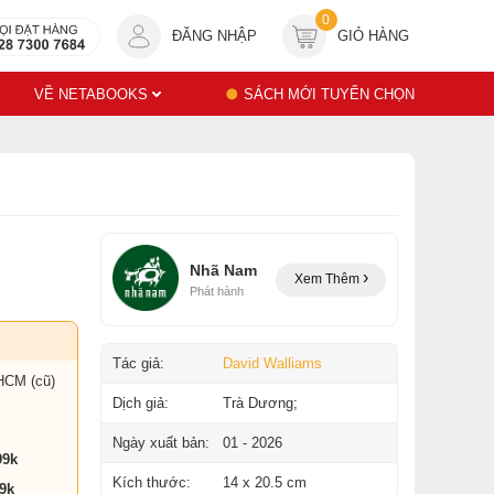
0
ĐĂNG NHẬP
GIỎ HÀNG
VỀ NETABOOKS
SÁCH MỚI TUYỂN CHỌN
Nhã Nam
Xem Thêm
Phát hành
Tác giả:
David Walliams
HCM (cũ)
Dịch giả:
Trà Dương;
Ngày xuất bản:
01 - 2026
99k
Kích thước:
14 x 20.5 cm
9k