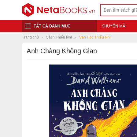
TẤT CẢ DANH MỤC
KHUYẾN MÃI
Trang chủ
Sách Thiếu Nhi
Văn Học Thiếu Nhi
Anh Chàng Không Gian