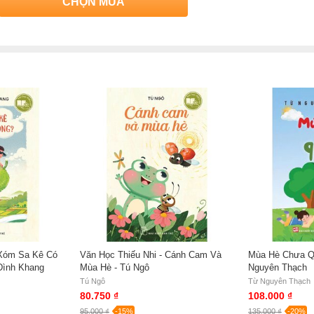
CHỌN MUA
 Xóm Sa Kê Có
Văn Học Thiếu Nhi - Cánh Cam Và
Mùa Hè Chưa Qu
Đình Khang
Mùa Hè - Tú Ngô
Nguyên Thạch
Tú Ngô
Từ Nguyên Thạch
80.750 ₫
108.000 ₫
95.000 ₫
-15%
135.000 ₫
-20%