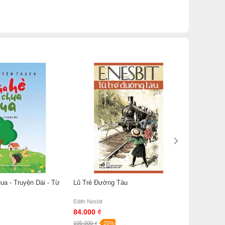
a - Truyện Dài - Từ
Lũ Trẻ Đường Tàu
Edith Nesbit
84.000 ₫
105.000 ₫
-20%