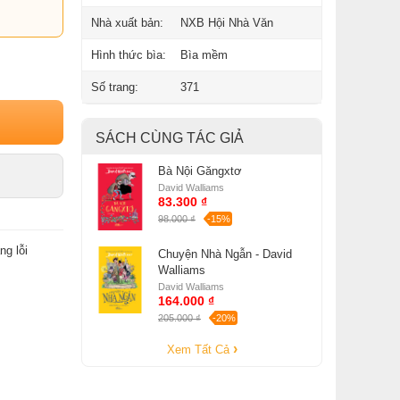
Nhà xuất bản:
NXB Hội Nhà Văn
Hình thức bìa:
Bìa mềm
Số trang:
371
SÁCH CÙNG TÁC GIẢ
Bà Nội Găngxtơ
David Walliams
83.300 ₫
98.000 ₫
-15%
ng lỗi
Chuyện Nhà Ngẫn - David
Walliams
David Walliams
164.000 ₫
205.000 ₫
-20%
Xem Tất Cả