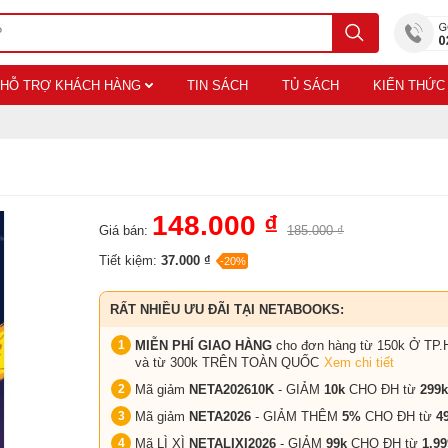
HỖ TRỢ KHÁCH HÀNG
TIN SÁCH
TỦ SÁCH
KIẾN THỨC
148.000 ₫
Giá bán:
185.000 ₫
Tiết kiệm:
37.000 ₫
-20%
RẤT NHIỀU ƯU ĐÃI TẠI NETABOOKS:
MIỄN PHÍ GIAO HÀNG
cho đơn hàng từ 150k Ở TP.
và từ 300k TRÊN TOÀN QUỐC
Xem chi tiết
Mã giảm
NETA202610K
- GIẢM
10k
CHO ĐH từ
299k
Mã giảm
NETA2026
- GIẢM THÊM
5%
CHO ĐH từ
4
Mã LÌ XÌ
NETALIXI2026
- GIẢM
99k
CHO
ĐH từ
1.99