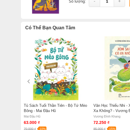
-
+
Số lượng:
Có Thể Bạn Quan Tâm
Âu Bay
Tủ Sách Tuổi Thần Tiên - Bộ Tứ Mèo
Văn Học Thiếu Nhi -
Bông - Mai Đậu Hũ
Xa Không? - Vương 
Mai Đậu Hũ
Vương Đình Khang
63.000 ₫
72.250 ₫
70.000 ₫
-10%
85.000 ₫
-15%