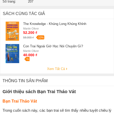
Số trang:
207
SÁCH CÙNG TÁC GIẢ
The Knowledge - Khủng Long Khủng Khỉnh
Martin Oliver
52.200 ₫
58.000 ₫
-10%
Con Trai Ngoài Giờ Học Nói Chuyện Gì?
Martin Oliver
40.000 ₫
-%
Xem Tất Cả
THÔNG TIN SẢN PHẨM
Giới thiệu sách Bạn Trai Tháo Vát
Bạn Trai Tháo Vát
Trong cuốn sách này, các bạn trai sẽ tìm thấy nhiều tuyệt chiêu lý