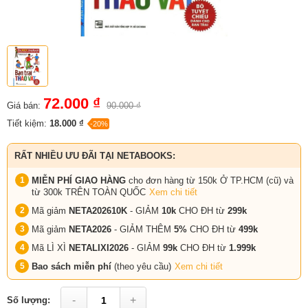
72.000 ₫
Giá bán:
90.000 ₫
Tiết kiệm:
18.000 ₫
-20%
RẤT NHIỀU ƯU ĐÃI TẠI NETABOOKS:
MIỄN PHÍ GIAO HÀNG
cho đơn hàng từ 150k Ở TP.HCM (cũ) và
từ 300k TRÊN TOÀN QUỐC
Xem chi tiết
Mã giảm
NETA202610K
- GIẢM
10k
CHO ĐH từ
299k
Mã giảm
NETA2026
- GIẢM THÊM
5%
CHO ĐH từ
499k
Mã LÌ XÌ
NETALIXI2026
- GIẢM
99k
CHO
ĐH từ
1.999k
Bao sách miễn phí
(theo yêu cầu)
Xem chi tiết
-
+
Số lượng: