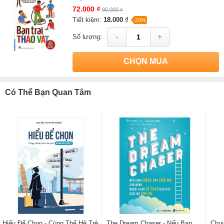
72.000 ₫
90.000 ₫
Tiết kiệm:
18.000 ₫
-20%
-
+
Số lượng:
CHỌN MUA
Có Thể Bạn Quan Tâm
Hiểu Để Chọn - Cùng Thế Hệ Trẻ
The Dream Chaser - Nếu Bạn
Chuy