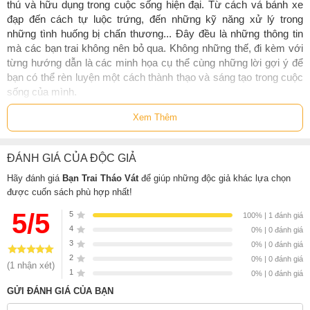
thú và hữu dụng trong cuộc sống hiện đại. Từ cách vá bánh xe
đạp đến cách tự luộc trứng, đến những kỹ năng xử lý trong
những tình huống bị chấn thương... Đây đều là những thông tin
mà các bạn trai không nên bỏ qua. Không những thế, đi kèm với
từng hướng dẫn là các minh họa cụ thể cùng những lời gợi ý để
bạn có thể rèn luyện một cách thành thạo và sáng tạo trong cuộc
sống của mình.
Hãy đọc cuốn sách này, hãy tự tay chất đầy chiếc túi tháo vát
Xem Thêm
của mình bằng những tuyệt chiêu để giúp chính mình, giúp đỡ bố
mẹ, bạn bè và khiến mọi người phải trố mắt vì sự đa năng của
ĐÁNH GIÁ CỦA ĐỘC GIẢ
mình nhé!
Hãy đánh giá
Bạn Trai Tháo Vát
để giúp những độc giả khác lựa chọn
được cuốn sách phù hợp nhất!
Sách
Bạn Trai Tháo Vát
của tác giả
Martin Oliver
, có bán tại Nhà
sách online NetaBooks với ưu đãi Bao sách miễn phí và Gian hàng
5/5
5
100% | 1 đánh giá
NetaBooks tại Tiki với ưu đãi Bao sách miễn phí và tặng Bookmark
4
0% | 0 đánh giá
3
0% | 0 đánh giá
2
0% | 0 đánh giá
(1 nhận xét)
1
0% | 0 đánh giá
GỬI ĐÁNH GIÁ CỦA BẠN