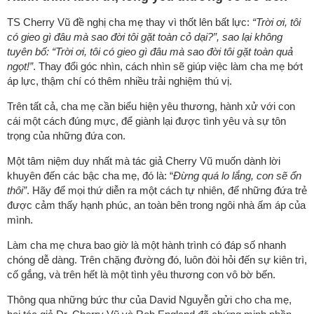
TS Cherry Vũ đề nghị cha mẹ thay vì thốt lên bất lực:
“Trời ơi, tôi
có gieo gì đâu mà sao đời tôi gặt toàn cỏ dại?”, sao lại không
tuyên bố: “Trời ơi, tôi có gieo gì đâu mà sao đời tôi gặt toàn quả
ngọt!”
. Thay đổi góc nhìn, cách nhìn sẽ giúp việc làm cha mẹ bớt
áp lực, thậm chí có thêm nhiều trải nghiệm thú vị.
Trên tất cả, cha mẹ cần biểu hiện yêu thương, hành xử với con
cái một cách đúng mực, để giành lại được tình yêu và sự tôn
trọng của những đứa con.
Một tâm niệm duy nhất mà tác giả Cherry Vũ muốn dành lời
khuyên đến các bậc cha mẹ, đó là: “
Đừng quá lo lắng, con sẽ ổn
thôi”
. Hãy để mọi thứ diễn ra một cách tự nhiên, để những đứa trẻ
được cảm thấy hạnh phúc, an toàn bên trong ngôi nhà ấm áp của
mình.
Làm cha mẹ chưa bao giờ là một hành trình có đáp số nhanh
chóng dễ dàng. Trên chặng đường đó, luôn đòi hỏi đến sự kiên trì,
cố gắng, và trên hết là một tình yêu thương con vô bờ bến.
Thông qua những bức thư của David Nguyễn gửi cho cha mẹ,