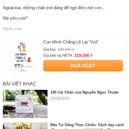
Ngoài kia, những chân trời đang để ngỏ đón chờ con...
Mẹ yêu con!”
Nguồn zing
Con Mình Chẳng Lẽ Lại "Vứt"
Giá bìa:
149.000 ₫
119.200 ₫
Giá bán tại NETA:
MUA NGAY
BÀI VIẾT KHÁC
100 Cái Chân của Nguyễn Ngọc Thuần
15/04/2026
Đầu Tư Vàng Thực Chiến: Sách dạy cách