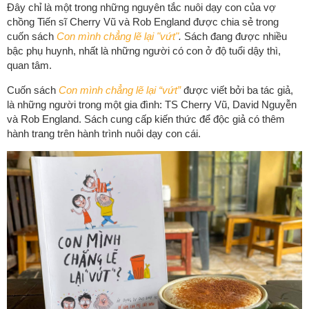
Đây chỉ là một trong những nguyên tắc nuôi dạy con của vợ
chồng Tiến sĩ Cherry Vũ và Rob England được chia sẻ trong
cuốn sách
Con mình chẳng lẽ lại "vứt"
.
Sách đang được nhiều
bậc phụ huynh, nhất là những người có con ở độ tuổi dậy thì,
quan tâm.
Cuốn sách
Con mình chẳng lẽ lại “vứt”
được viết bởi ba tác giả,
là những người trong một gia đình: TS Cherry Vũ, David Nguyễn
và Rob England. Sách cung cấp kiến thức để độc giả có thêm
hành trang trên hành trình nuôi dạy con cái.