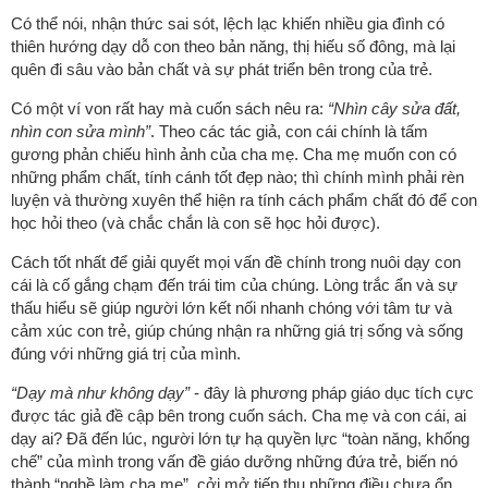
Có thể nói, nhận thức sai sót, lệch lạc khiến nhiều gia đình có
thiên hướng dạy dỗ con theo bản năng, thị hiếu số đông, mà lại
quên đi sâu vào bản chất và sự phát triển bên trong của trẻ.
Có một ví von rất hay mà cuốn sách nêu ra:
“Nhìn cây sửa đất,
nhìn con sửa mình”
. Theo các tác giả, con cái chính là tấm
gương phản chiếu hình ảnh của cha mẹ. Cha mẹ muốn con có
những phẩm chất, tính cánh tốt đẹp nào; thì chính mình phải rèn
luyện và thường xuyên thể hiện ra tính cách phẩm chất đó để con
học hỏi theo (và chắc chắn là con sẽ học hỏi được).
Cách tốt nhất để giải quyết mọi vấn đề chính trong nuôi dạy con
cái là cố gắng chạm đến trái tim của chúng. Lòng trắc ẩn và sự
thấu hiểu sẽ giúp người lớn kết nối nhanh chóng với tâm tư và
cảm xúc con trẻ, giúp chúng nhận ra những giá trị sống và sống
đúng với những giá trị của mình.
“Dạy mà như không dạy”
- đây là phương pháp giáo dục tích cực
được tác giả đề cập bên trong cuốn sách. Cha mẹ và con cái, ai
dạy ai? Đã đến lúc, người lớn tự hạ quyền lực “toàn năng, khống
chế” của mình trong vấn đề giáo dưỡng những đứa trẻ, biến nó
thành “nghề làm cha mẹ”, cởi mở tiếp thu những điều chưa ổn