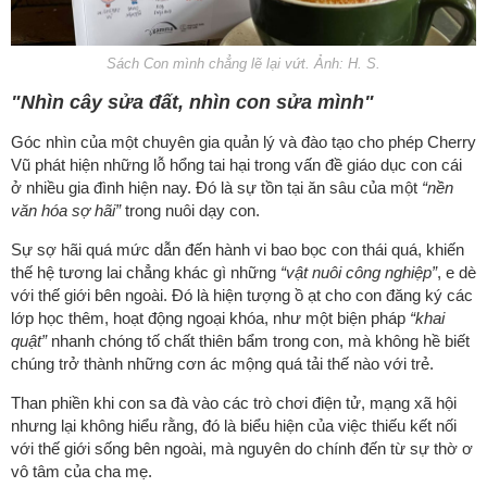
Sách Con mình chẳng lẽ lại vứt. Ảnh: H. S.
"Nhìn cây sửa đất, nhìn con sửa mình"
Góc nhìn của một chuyên gia quản lý và đào tạo cho phép Cherry
Vũ phát hiện những lỗ hổng tai hại trong vấn đề giáo dục con cái
ở nhiều gia đình hiện nay. Đó là sự tồn tại ăn sâu của một
“nền
văn hóa sợ hãi”
trong nuôi dạy con.
Sự sợ hãi quá mức dẫn đến hành vi bao bọc con thái quá, khiến
thế hệ tương lai chẳng khác gì những
“vật nuôi công nghiệp”
, e dè
với thế giới bên ngoài. Đó là hiện tượng ồ ạt cho con đăng ký các
lớp học thêm, hoạt động ngoại khóa, như một biện pháp
“khai
quật”
nhanh chóng tố chất thiên bẩm trong con, mà không hề biết
chúng trở thành những cơn ác mộng quá tải thế nào với trẻ.
Than phiền khi con sa đà vào các trò chơi điện tử, mạng xã hội
nhưng lại không hiểu rằng, đó là biểu hiện của việc thiếu kết nối
với thế giới sống bên ngoài, mà nguyên do chính đến từ sự thờ ơ
vô tâm của cha mẹ.