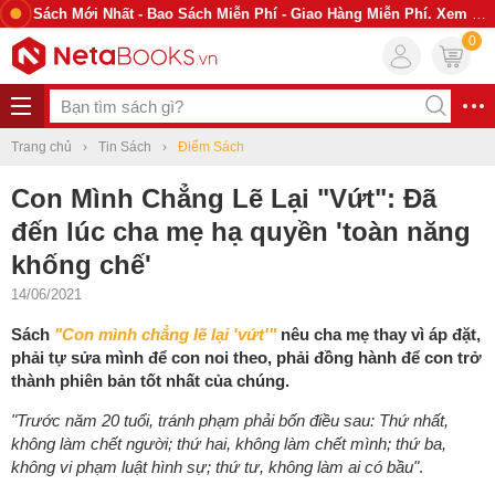
Sách Mới Nhất - Bao Sách Miễn Phí - Giao Hàng Miễn Phí. Xem Ngay
0
Trang chủ
Tin Sách
Điểm Sách
Con Mình Chẳng Lẽ Lại "Vứt": Đã
đến lúc cha mẹ hạ quyền 'toàn năng
khống chế'
14/06/2021
Sách
"Con mình chẳng lẽ lại 'vứt'"
nêu cha mẹ thay vì áp đặt,
phải tự sửa mình để con noi theo, phải đồng hành để con trở
thành phiên bản tốt nhất của chúng.
"Trước năm 20 tuổi, tránh phạm phải bốn điều sau: Thứ nhất,
không làm chết người; thứ hai, không làm chết mình; thứ ba,
không vi phạm luật hình sự; thứ tư, không làm ai có bầu"
.