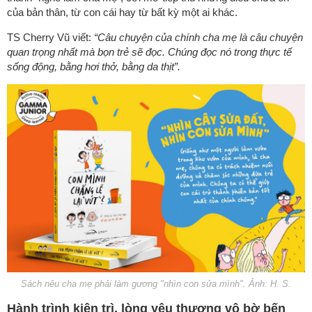
của bản thân, từ con cái hay từ bất kỳ một ai khác.
TS Cherry Vũ viết:
“Câu chuyện của chính cha mẹ là câu chuyện
quan trọng nhất mà bọn trẻ sẽ đọc. Chúng đọc nó trong thực tế
sống động, bằng hơi thở, bằng da thịt”.
Sách nêu cha mẹ phải làm gương "nhìn con sửa mình". Ảnh: H. S.
Hành trình kiên trì, lòng yêu thương vô bờ bến