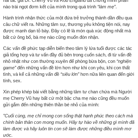
hai tác giả Dr. Cherry Vũ và Rob England đã chứng minh phần
nào trái ngọt đơm kết của mình trong quá trình
“làm mẹ”
.
Hành trình nhận thức của một đứa trẻ trưởng thành dần đều qua
câu chữ viết ra. Những tâm sự, thương yêu không tiện nói, nay
được mạnh dạn tỏ bày. Đây có lẽ là món quà xúc động nhất mà
bất cứ ông bố, bà mẹ nào cũng muốn đón nhận.
Các vấn đề phức tạp diễn biến theo tâm lý lứa tuổi được các tác
giả tổng hợp và tư vấn đầy đủ bên trong cuốn sách, đi từ vấn đề
nhỏ nhặt như con thường xuyên để phòng bừa bộn, con
“nghiện
game”
đến những vấn đề lớn hơn như khi con yêu, khi con thất
tình, và kể cả những vấn đề
“siêu lớn”
hơn nữa liên quan đến giới
tính, sex.
Xin phép khép bài viết bằng những tâm tư chan chứa mà Người
mẹ Cherry Vũ hay bất cứ một bậc cha mẹ nào cũng đều muốn
gửi gắm đến những thiên thần bé nhỏ của mình:
”Cuối cùng, mẹ chỉ mong con sống thật hạnh phúc theo cách mà
chính bản thân con mong muốn. Hãy tự hào về những gì mình đã
làm được và hãy luôn tin con sẽ làm được những điều mình mơ
ước.