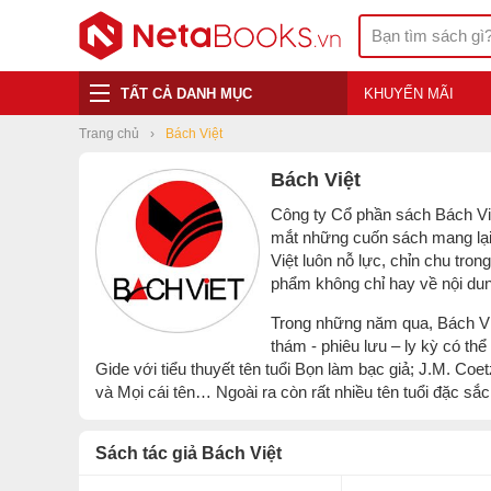
TẤT CẢ DANH MỤC
KHUYẾN MÃI
Trang chủ
Bách Việt
Bách Việt
Công ty Cổ phần sách Bách Việ
mắt những cuốn sách mang lại nh
Việt luôn nỗ lực, chỉn chu tron
phẩm không chỉ hay về nội dung
Trong những năm qua, Bách Việt
thám - phiêu lưu – ly kỳ có th
Gide với tiểu thuyết tên tuổi Bọn làm bạc giả; J.M.
và Mọi cái tên… Ngoài ra còn rất nhiều tên tuổi đặc 
Sách tác giả Bách Việt