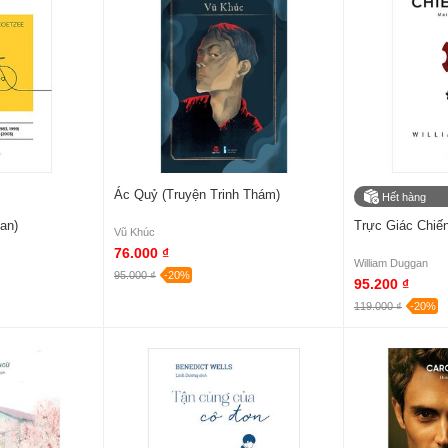
Ác Quỷ (Truyện Trinh Thám)
Hết hàng
an)
Trực Giác Chiế
Vũ Khúc
76.000 ₫
William Duggan
95.000 ₫
-20%
95.200 ₫
119.000 ₫
-20%