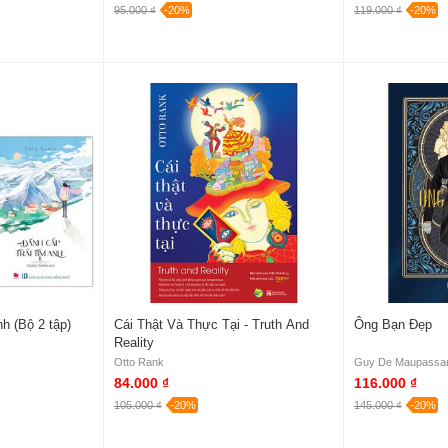
95.000 ₫
-20%
119.000 ₫
-20%
h (Bộ 2 tập)
Cái Thật Và Thực Tại - Truth And
Ông Bạn Đẹp
Reality
Otto Rank
Guy De Maupassa
84.000 ₫
116.000 ₫
105.000 ₫
-20%
145.000 ₫
-20%