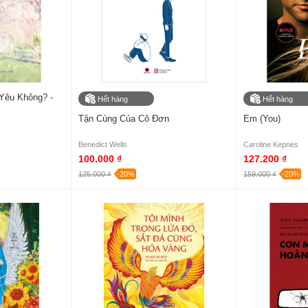
Yêu Không? -
Hết hàng
Hết hàng
Tận Cùng Của Cô Đơn
Em (You)
Benedict Wells
Caroline Kepnes
100.000 ₫
127.200 ₫
125.000 ₫
-20%
159.000 ₫
-20%