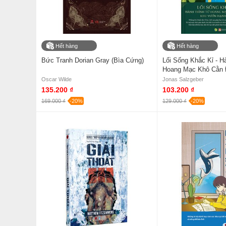
Hết hàng
Hết hàng
Bức Tranh Dorian Gray (Bìa Cứng)
Lối Sống Khắc Kỉ - H
Hoang Mạc Khô Cằn
Hạnh Phúc
Oscar Wilde
Jonas Salzgeber
135.200 ₫
103.200 ₫
169.000 ₫
-20%
129.000 ₫
-20%