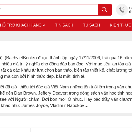
HỖ TRỢ KHÁCH HÀNG
TIN SÁCH
TỦ SÁCH
KIẾN THỨC
t (BachvietBooks) được thành lập ngày 17/11/2006, trải qua 16 năm h
iều giá trị, ý nghĩa cho đông đảo bạn đọc. Với mục tiêu lan tỏa giá t
g tất cả các khâu từ lựa chọn bản thảo, biên tập thiết kế, chất lượng
 mà còn bởi hình thức đẹp, bắt mắt, tinh tế.
 đã giới thiệu tới độc giả Việt Nam những tên tuổi lớn trong văn ch
ể kể đến Dan Brown, Jeffery Deaver; trong dòng sách văn học tinh hoa
 Coetzee với Người chậm, Đợi bọn mọi, Ô nhục. Hay bậc thầy văn ch
sắc khác như: James Joyce, Vladimir Nabokov…