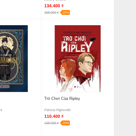
134.400 ₫
168.000 ₫
-20%
Trò Chơi Của Ripley
nt
Patricia Highsmith
110.400 ₫
138.000 ₫
-20%