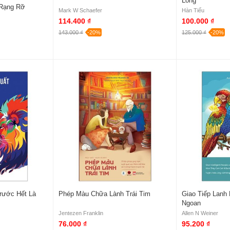
Lòng
Rạng Rỡ
Mark W Schaefer
Hàn Tiếu
114.400 ₫
100.000 ₫
143.000 ₫
-20%
125.000 ₫
-20%
Trước Hết Là
Phép Màu Chữa Lành Trái Tim
Giao Tiếp Lanh 
Ngoan
Jentezen Franklin
Allen N Weiner
76.000 ₫
95.200 ₫