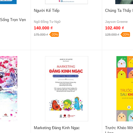
Người Kế Tiếp
Chúng Ta Thấy 
 Sống Trọn Vẹn
Ngô Đồng Tư Ngữ
Jayson Greene
140.000 ₫
102.400 ₫
175.000 ₫
-20%
128.000 ₫
-20%
Marketing Đáng Kinh Ngạc
Trước Khéo Mở