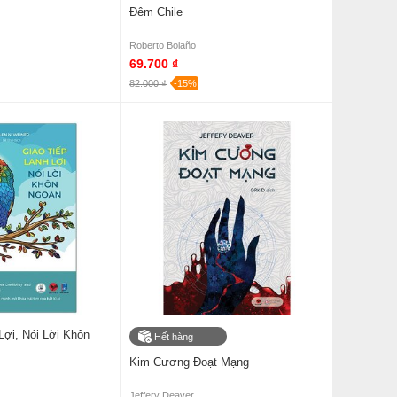
Đêm Chile
Roberto Bolaño
69.700 ₫
82.000 ₫
-15%
Lợi, Nói Lời Khôn
Hết hàng
Kim Cương Đoạt Mạng
Jeffery Deaver