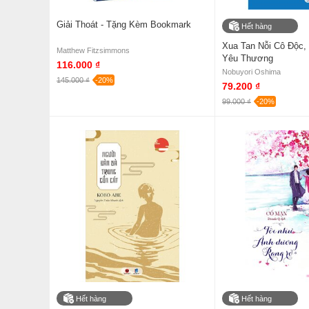
Giải Thoát - Tặng Kèm Bookmark
Hết hàng
Xua Tan Nỗi Cô Độc,
Matthew Fitzsimmons
Yêu Thương
116.000 ₫
Nobuyori Oshima
145.000 ₫
-20%
79.200 ₫
99.000 ₫
-20%
Hết hàng
Hết hàng