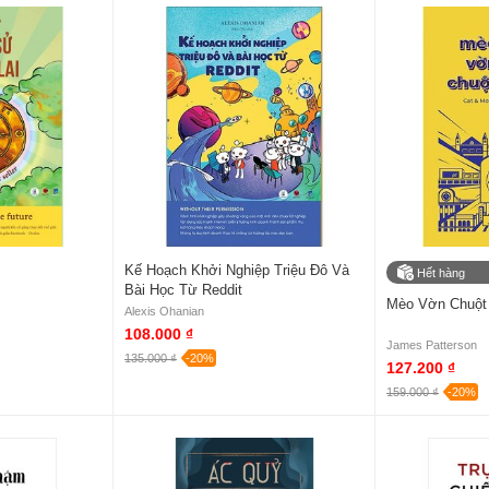
Kế Hoạch Khởi Nghiệp Triệu Đô Và
Hết hàng
Bài Học Từ Reddit
Mèo Vờn Chuột 
Alexis Ohanian
108.000 ₫
James Patterson
135.000 ₫
-20%
127.200 ₫
159.000 ₫
-20%