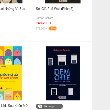
Lại Những Vì Sao
Sói Già Phố Wall (Phần 2)
Jordan Belford
143.200 ₫
179.000 ₫
-20%
 Lời, Sau Khéo Mở
Hết hàng