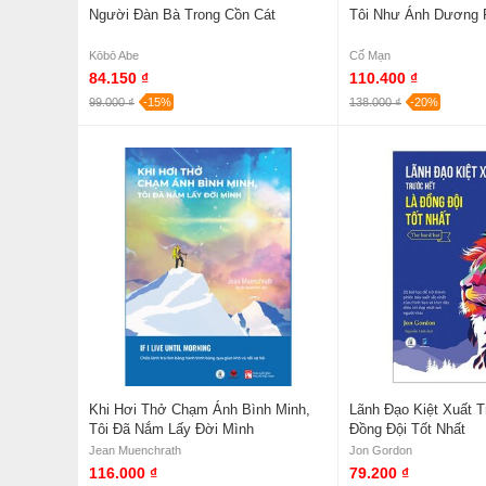
Người Đàn Bà Trong Cồn Cát
Tôi Như Ánh Dương 
Kōbō Abe
Cố Mạn
84.150 ₫
110.400 ₫
99.000 ₫
-15%
138.000 ₫
-20%
Khi Hơi Thở Chạm Ánh Bình Minh,
Lãnh Đạo Kiệt Xuất 
Tôi Đã Nắm Lấy Đời Mình
Đồng Đội Tốt Nhất
Jean Muenchrath
Jon Gordon
116.000 ₫
79.200 ₫