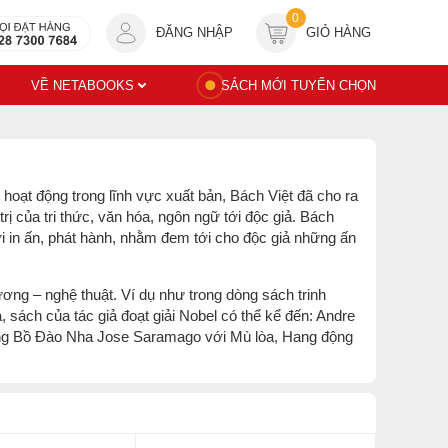
0
ĐĂNG NHẬP
GIỎ HÀNG
VỀ NETABOOKS
SÁCH MỚI TUYỂN CHỌN
oạt động trong lĩnh vực xuất bản, Bách Việt đã cho ra
rị của tri thức, văn hóa, ngôn ngữ tới độc giả. Bách
 tới in ấn, phát hành, nhằm đem tới cho độc giả những ấn
ương – nghệ thuật. Ví dụ như trong dòng sách trinh
, sách của tác giả đoạt giải Nobel có thể kể đến: Andre
ương Bồ Đào Nha Jose Saramago với Mù lòa, Hang động