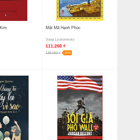
 Kim
Mật Mã Hạnh Phúc
Sonja Lyubomirsky
111.200 ₫
139.000 ₫
-20%