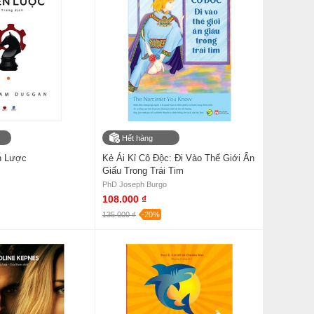
Hết hàng
n Lược
Kẻ Ái Kỉ Cô Độc: Đi Vào Thế Giới Ẩn
Giấu Trong Trái Tim
PhD Joseph Burgo
108.000 ₫
135.000 ₫
-20%