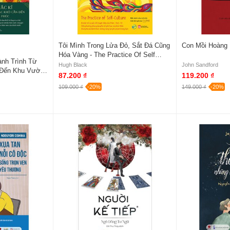
Tôi Mình Trong Lửa Đỏ, Sắt Đá Cũng
Con Mồi Hoàng
Hóa Vàng - The Practice Of Self
ành Trình Từ
Culture
Hugh Black
John Sandford
 Đến Khu Vườn
87.200 ₫
119.200 ₫
109.000 ₫
-20%
149.000 ₫
-20%