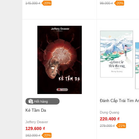
145.000 ₫
-20%
99.000 ₫
-20%
Đánh Cắp Trái Tim An
Hết hàng
Kẻ Tầm Da
Dung Quang
220.400 ₫
Jeffery Deaver
279.000 ₫
-21%
129.600 ₫
162.000 ₫
-20%