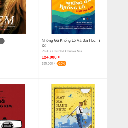
Những Gã Khổng Lồ Và Bài Học Tỉ
Đô
Paul B. Carroll & Chunka Mui
124.000 ₫
155.000 ₫
-20%