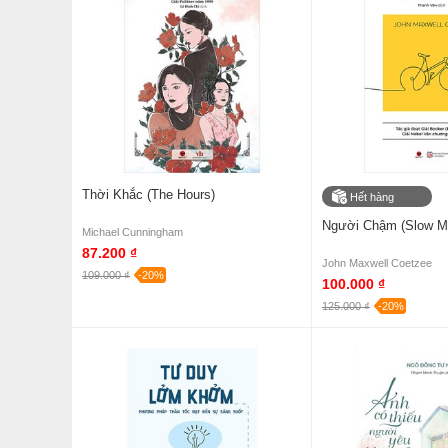
Thời Khắc (The Hours)
Hết hàng
Người Chậm (Slow M
Michael Cunningham
87.200 ₫
John Maxwell Coetzee
109.000 ₫
-20%
100.000 ₫
125.000 ₫
-20%