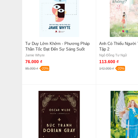
Tư Duy Lởm Khởm - Phương Pháp
Anh Có Thiếu Người 
Thần Tốc Đạt Đến Sự Sáng Suốt
Tập 2
Jamie Whyte
Ngô Đồng Tư Ngữ
76.000 ₫
113.600 ₫
95.000 ₫
-20%
142.000 ₫
-20%