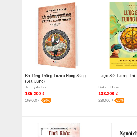
Bà Tổng Thống Trước Họng Súng
Lược Sử Tương Lai
(Bìa Cứng)
Jeffrey Archer
Blake J Harris
135.200 ₫
183.200 ₫
169.000 ₫
-20%
229.000 ₫
-20%