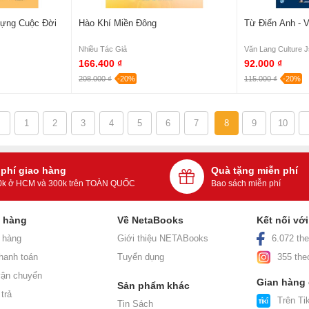
Dựng Cuộc Đời
Hào Khí Miền Đông
Từ Điển Anh - V
Nhiều Tác Giả
Văn Lang Culture 
166.400 ₫
92.000 ₫
208.000 ₫
-20%
115.000 ₫
-20%
1
2
3
4
5
6
7
8
9
10
 phí giao hàng
Quà tặng miễn phí
0k ở HCM và 300k trên TOÀN QUỐC
Bao sách miễn phí
h hàng
Về NetaBooks
Kết nối vớ
 hàng
Giới thiệu NETABooks
6.072 the
hanh toán
Tuyển dụng
355 the
ận chuyển
Gian hàng
Sản phẩm khác
trả
Trên Tik
Tin Sách