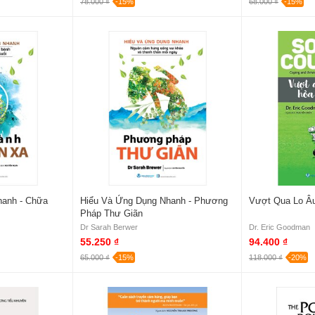
78.000 ₫
-15%
68.000 ₫
-15%
hanh - Chữa
Hiểu Và Ứng Dụng Nhanh - Phương
Vượt Qua Lo Âu
Pháp Thư Giãn
Dr Sarah Berwer
Dr. Eric Goodman
55.250 ₫
94.400 ₫
65.000 ₫
-15%
118.000 ₫
-20%