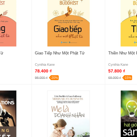
Tử
Giao Tiếp Như Một Phật Tử
Thiền Như Một 
Cynthia Kane
Cynthia Kane
78.400 ₫
57.800 ₫
98.000 ₫
-20%
68.000 ₫
-15%