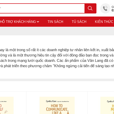
HỖ TRỢ KHÁCH HÀNG
TIN SÁCH
TỦ SÁCH
KIẾN THỨC
à một trong số rất ít các doanh nghiệp tư nhân liên kết in, xuất b
rường và là một thương hiệu tin cậy đối với đông đảo bạn đọc trong và
 sách trong mạng lưới quốc doanh. Các ấn phẩm của Văn Lang đã có 
phát triển theo phương châm "Không ngừng cải tiến để sáng tạo nh