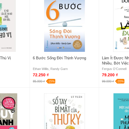
Thú Vị
6 Bước Sống Đời Thịnh Vượng
Làm Ít Được Nh
Nhiều, Bớt Việ
Xứng Đáng
Ethan Willis, Randy Garn
Fergus O’Connell
72.250 ₫
79.200 ₫
85.000 ₫
-15%
99.000 ₫
-20%