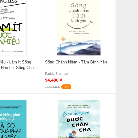
iều - Làm Ít Sống
Sống Chánh Niệm - Tâm Bình Yên
c Nhẹ Lo, Sống Cho
Paddy Brosnan
94.400 ₫
118.000 ₫
-20%