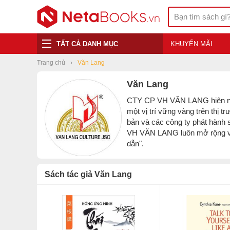
TẤT CẢ DANH MỤC
KHUYẾN MÃI
Trang chủ
Văn Lang
Văn Lang
CTY CP VH VĂN LANG hiện nay l
một vị trí vững vàng trên thị t
bản và các công ty phát hành
VH VĂN LANG luôn mở rộng và 
dẫn".
Sách tác giả Văn Lang