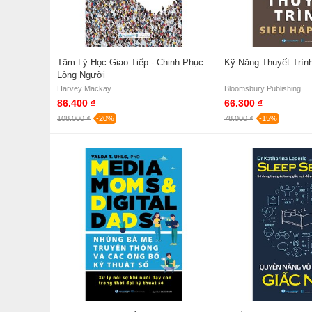
Tâm Lý Học Giao Tiếp - Chinh Phục
Kỹ Năng Thuyết Trìn
Lòng Người
Harvey Mackay
Bloomsbury Publishing
86.400 ₫
66.300 ₫
108.000 ₫
-20%
78.000 ₫
-15%