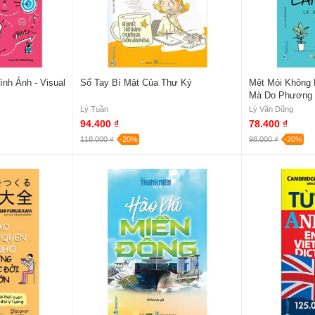
nh Ảnh - Visual
Sổ Tay Bí Mật Của Thư Ký
Mệt Mỏi Không 
Mà Do Phương 
Lý Tuần
Lý Văn Dũng
94.400 ₫
78.400 ₫
118.000 ₫
-20%
98.000 ₫
-20%