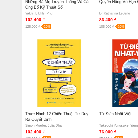
Những Bà Mẹ Truyền Thông Và Các
Quyền Năng Vô Hạn 
Ông Bố Kỹ Thuật Số
Yalda T. Uhls, Phd
Dr Katharina Lederle
102.400 ₫
86.400 ₫
128.000 ₫
-20%
108.000 ₫
-20%
Thực Hành 12 Chiến Thuật Tư Duy
Từ Điển Nhật-Việt
Ra Quyết Định
Simon Mueller, Julia Dhar
102.400 ₫
76.000 ₫