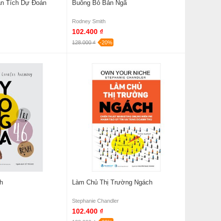
n Tích Dự Đoán
Buông Bỏ Bản Ngã
Rodney Smith
102.400 ₫
128.000 ₫
-20%
h
Làm Chủ Thị Trường Ngách
Stephanie Chandler
102.400 ₫