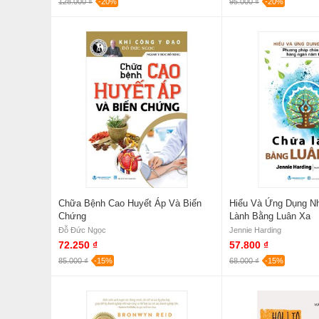
128.000 ₫
-20%
95.000 ₫
-20%
Chữa Bệnh Cao Huyết Áp Và Biến
Hiểu Và Ứng Dụng N
Chứng
Lành Bằng Luân Xa
Đỗ Đức Ngọc
Jennie Harding
72.250 ₫
57.800 ₫
85.000 ₫
-15%
68.000 ₫
-15%