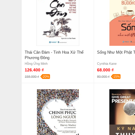
Thái Căn Đàm - Tinh Hoa Xử Thế
Sống Như Một Phật 
Phương Đông
Hồng Ứng Minh
Cynthia Kane
126.400 ₫
68.000 ₫
158.000 ₫
-20%
80.000 ₫
-15%