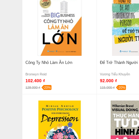
Công Ty Nhỏ Làm Ăn Lớn
Để Trở Thành Người 
Bronwyn Reid
Vương Tiểu Khuyên
102.400 ₫
92.000 ₫
128.000 ₫
-20%
115.000 ₫
-20%