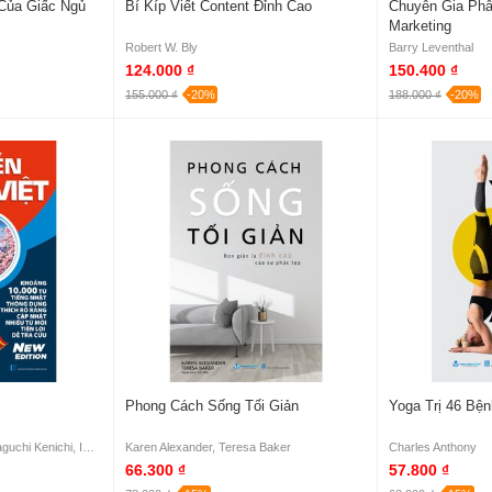
Của Giấc Ngủ
Bí Kíp Viết Content Đỉnh Cao
Chuyên Gia Phâ
Marketing
Robert W. Bly
Barry Leventhal
124.000 ₫
150.400 ₫
155.000 ₫
-20%
188.000 ₫
-20%
Phong Cách Sống Tối Giản
Yoga Trị 46 Bện
Takeuchi Yonosuke, Yamaguchi Kenichi, Imai Akio
Karen Alexander, Teresa Baker
Charles Anthony
66.300 ₫
57.800 ₫