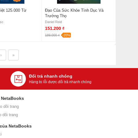
iệt 125.000 Từ
Đạo Của Sức Khỏe Tình Dục Và
Trường Thọ
Jsc
Daniel Reid
151.200 ₫
189.000 ₫
-20%
›
»
Đổi trả nhanh chóng
Hàng bị lỗi được đổi trả nhanh chóng
i NetaBooks
o dõi trang
o dõi trang
 của NetaBooks
i