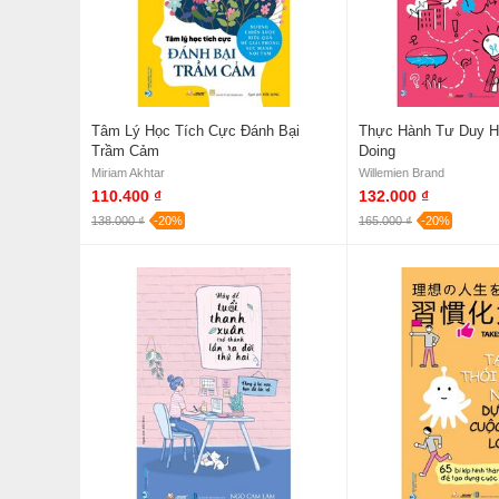
Tâm Lý Học Tích Cực Đánh Bại
Thực Hành Tư Duy Hì
Trầm Cảm
Doing
Miriam Akhtar
Willemien Brand
110.400 ₫
132.000 ₫
138.000 ₫
-20%
165.000 ₫
-20%