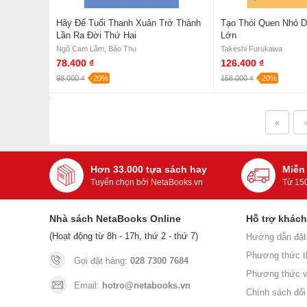
Hãy Để Tuổi Thanh Xuân Trở Thành
Tạo Thói Quen Nhỏ 
Lần Ra Đời Thứ Hai
Lớn
Ngô Cam Lâm, Bảo Thu
Takeshi Furukawa
78.400 ₫
126.400 ₫
98.000 ₫
-20%
158.000 ₫
-20%
«
‹
Hơn 33.000 tựa sách hay
Miễn
Tuyển chọn bởi NetaBooks.vn
Từ 15
Nhà sách NetaBooks Online
Hỗ trợ khác
(Hoạt động từ 8h - 17h, thứ 2 - thứ 7)
Hướng dẫn đặt
Phương thức t
Gọi đặt hàng:
028 7300 7684
Phương thức v
Email:
hotro@netabooks.vn
Chính sách đổi 