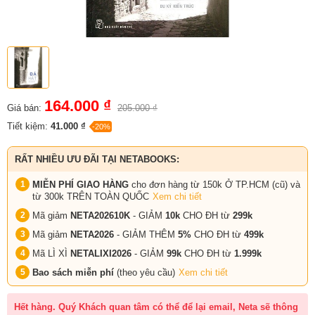
164.000 ₫
Giá bán:
205.000 ₫
Tiết kiệm:
41.000 ₫
-20%
RẤT NHIỀU ƯU ĐÃI TẠI NETABOOKS:
MIỄN PHÍ GIAO HÀNG
cho đơn hàng từ 150k Ở TP.HCM (cũ) và
từ 300k TRÊN TOÀN QUỐC
Xem chi tiết
Mã giảm
NETA202610K
- GIẢM
10k
CHO ĐH từ
299k
Mã giảm
NETA2026
- GIẢM THÊM
5%
CHO ĐH từ
499k
Mã LÌ XÌ
NETALIXI2026
- GIẢM
99k
CHO
ĐH từ
1.999k
Bao sách miễn phí
(theo yêu cầu)
Xem chi tiết
Hết hàng. Quý Khách quan tâm có thể để lại email, Neta sẽ thông