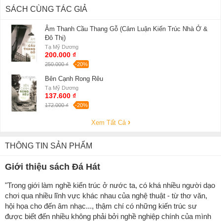
SÁCH CÙNG TÁC GIẢ
Âm Thanh Cầu Thang Gỗ (Cảm Luận Kiến Trúc Nhà Ở &
Đô Thị)
Tạ Mỹ Dương
200.000 ₫
250.000 ₫
-20%
Bên Cạnh Rong Rêu
Tạ Mỹ Dương
137.600 ₫
172.000 ₫
-20%
Xem Tất Cả
THÔNG TIN SẢN PHẨM
Giới thiệu sách Đá Hát
"Trong giới làm nghề kiến trúc ở nước ta, có khá nhiều người dạo
chơi qua nhiều lĩnh vực khác nhau của nghệ thuật - từ thơ văn,
hội họa cho đến âm nhạc..., thậm chí có những kiến trúc sư
được biết đến nhiều không phải bởi nghề nghiệp chính của mình