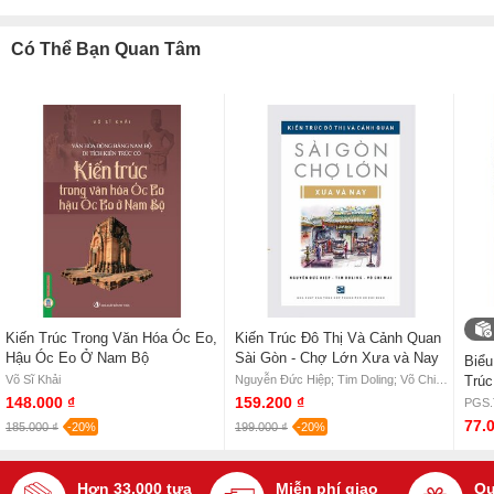
NetaBooks với ưu đãi Bao sách miễn phí và Gian hàng NetaBooks
tại Tiki với ưu đãi Bao sách miễn phí và tặng Bookmark
Có Thể Bạn Quan Tâm
Kiến Trúc Trong Văn Hóa Óc Eo,
Kiến Trúc Đô Thị Và Cảnh Quan
Hậu Óc Eo Ở Nam Bộ
Sài Gòn - Chợ Lớn Xưa và Nay
Biểu
Võ Sĩ Khải
Nguyễn Đức Hiệp; Tim Doling; Võ Chi Mai
Trúc
148.000 ₫
159.200 ₫
PGS.
77.
185.000 ₫
-20%
199.000 ₫
-20%
Hơn 33.000 tựa
Miễn phí giao
Qu