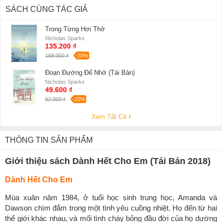
SÁCH CÙNG TÁC GIẢ
Trong Từng Hơi Thở
Nicholas Sparks
135.200 ₫
169.000 ₫
-20%
Đoạn Đường Để Nhớ (Tái Bản)
Nicholas Sparks
49.600 ₫
62.000 ₫
-20%
Xem Tất Cả
THÔNG TIN SẢN PHẨM
Giới thiệu sách Dành Hết Cho Em (Tái Bản 2018)
Dành Hết Cho Em
Mùa xuân năm 1984, ở tuổi học sinh trung học, Amanda và
Dawson chìm đắm trong một tình yêu cuồng nhiệt. Họ đến từ hai
thế giới khác nhau, và mối tình cháy bỏng đầu đời của họ dường