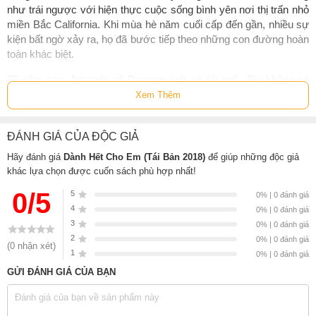
như trái ngược với hiện thực cuộc sống bình yên nơi thị trấn nhỏ
miền Bắc California. Khi mùa hè năm cuối cấp đến gần, nhiều sự
kiện bất ngờ xảy ra, họ đã bước tiếp theo những con đường hoàn
toàn khác biệt.
25 năm sau, Amanda và Dawson tình cờ tái ngộ, đều không có
được cuộc sống lý tưởng mà họ từng mong ước, và đều không
Xem Thêm
thể quên mối tình đầu tha thiết từng làm thay đổi đời mình. Những
tín điều về bản thân, những giấc mơ mình từng trân trọng đều
ĐÁNH GIÁ CỦA ĐỘC GIẢ
không như vẻ bề ngoài, đồng thời họ phát hiện sự thật tàn nhẫn
vê những lựa chọn đã từng đưa ra...
Hãy đánh giá
Dành Hết Cho Em (Tái Bản 2018)
để giúp những độc giả
khác lựa chọn được cuốn sách phù hợp nhất!
Thời gian lấy đi cả hai con người đó nhiều thứ, nhưng có khi nào
trả lại cho họ hạnh phúc?
0/5
5
0% | 0 đánh giá
4
0% | 0 đánh giá
3
0% | 0 đánh giá
Sách
Dành Hết Cho Em (Tái Bản 2018)
của tác giả
Nicholas
2
0% | 0 đánh giá
Sparks
, có bán tại Nhà sách online NetaBooks với ưu đãi Bao sách
(0 nhận xét)
1
0% | 0 đánh giá
miễn phí và Gian hàng NetaBooks tại Tiki với ưu đãi Bao sách miễn
phí và tặng Bookmark
GỬI ĐÁNH GIÁ CỦA BẠN