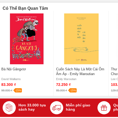
Có Thể Bạn Quan Tâm
Bà Nội Găngxtơ
Cuốn Sách Này Là Một Cái Ôm
Thư 
Ấm Áp - Emily Maroutian
Chưa
David Walliams
Emily Maroutian
Lee 
83.300 ₫
72.250 ₫
103
98.000 ₫
-15%
85.000 ₫
-15%
129.0
Hơn 33.000 tựa
Miễn phí giao
Qu
sách hay
hàng
ph