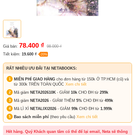
78.400 ₫
Giá bán:
98.000 ₫
Tiết kiệm:
19.600 ₫
-20%
RẤT NHIỀU ƯU ĐÃI TẠI NETABOOKS:
MIỄN PHÍ GIAO HÀNG
cho đơn hàng từ 150k Ở TP.HCM (cũ) và
từ 300k TRÊN TOÀN QUỐC
Xem chi tiết
Mã giảm
NETA202610K
- GIẢM
10k
CHO ĐH từ
299k
Mã giảm
NETA2026
- GIẢM THÊM
5%
CHO ĐH từ
499k
Mã LÌ XÌ
NETALIXI2026
- GIẢM
99k
CHO
ĐH từ
1.999k
Bao sách miễn phí
(theo yêu cầu)
Xem chi tiết
Hết hàng. Quý Khách quan tâm có thể để lại email, Neta sẽ thông