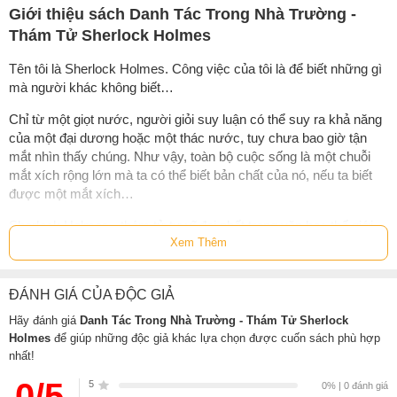
Giới thiệu sách Danh Tác Trong Nhà Trường -
Thám Tử Sherlock Holmes
Tên tôi là Sherlock Holmes. Công việc của tôi là để biết những gì
mà người khác không biết…
Chỉ từ một giọt nước, người giỏi suy luận có thể suy ra khả năng
của một đại dương hoặc một thác nước, tuy chưa bao giờ tận
mắt nhìn thấy chúng. Như vậy, toàn bộ cuộc sống là một chuỗi
mắt xích rộng lớn mà ta có thể biết bản chất của nó, nếu ta biết
được một mắt xích…
Sherlock Holmes - thám tử tư vĩ đại nhất trong văn học thế giới.
Xem Thêm
Lạnh lùng, quyết đoán, dũng cảm, giàu lòng chính nghĩa, tài quan
sát đáng kinh ngạc, khả năng suy luận tuyệt vời nhờ vào những
chứng cứ khó ngờ nhất khám phá ra chân tướng ẩn giấu sau
ĐÁNH GIÁ CỦA ĐỘC GIẢ
những sự thực bị bẻ cong hình thành một kinh điển bất hủ trong
lĩnh vực văn học trinh thám.
Hãy đánh giá
Danh Tác Trong Nhà Trường - Thám Tử Sherlock
Holmes
để giúp những độc giả khác lựa chọn được cuốn sách phù hợp
Sherlock Holmes đã xuất hiện trong 4 tiểu thuyết và 56 truyện
nhất!
ngắn của nhà văn Conan Doyle. Hầu như tất cả các tác phẩm
0/5
5
đều được viết dưới dạng ghi chép của bác sĩ John H. Watson,
0% | 0 đánh giá