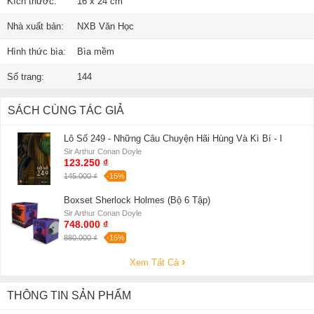
Kích thước:
16 x 24 cm
Nhà xuất bản:
NXB Văn Học
Hình thức bìa:
Bìa mềm
Số trang:
144
SÁCH CÙNG TÁC GIẢ
Lô Số 249 - Những Câu Chuyện Hãi Hùng Và Kì Bí - I
Sir Arthur Conan Doyle
123.250 ₫
145.000 ₫
-15%
Boxset Sherlock Holmes (Bộ 6 Tập)
Sir Arthur Conan Doyle
748.000 ₫
880.000 ₫
-15%
Xem Tất Cả
THÔNG TIN SẢN PHẨM