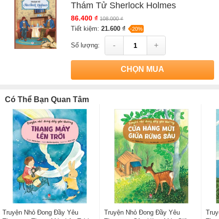
Thám Tử Sherlock Holmes
của tác giả
Sir Arthur Conan Doyle
, có bán tại Nhà sách online
NetaBooks với ưu đãi Bao sách miễn phí và Gian hàng NetaBooks
86.400 ₫
108.000 ₫
tại Tiki với ưu đãi Bao sách miễn phí và tặng Bookmark
Tiết kiệm:
21.600 ₫
-20%
-
+
Số lượng:
CHỌN MUA
Có Thể Bạn Quan Tâm
Truyện Nhỏ Đong Đầy Yêu
Truyện Nhỏ Đong Đầy Yêu
Truy