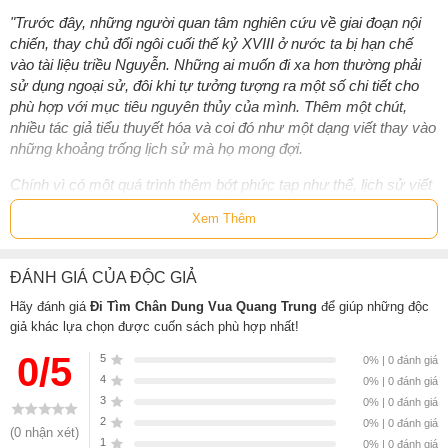
"Trước đây, những người quan tâm nghiên cứu về giai đoạn nội
chiến, thay chủ đổi ngôi cuối thế kỷ XVIII ở nước ta bị hạn chế
vào tài liệu triều Nguyễn. Những ai muốn đi xa hơn thường phải
sử dụng ngoại sử, đôi khi tự tưởng tượng ra một số chi tiết cho
phù hợp với mục tiêu nguyên thủy của mình. Thêm một chút,
nhiều tác giả tiểu thuyết hóa và coi đó như một dạng viết thay vào
những khoảng trống lịch sử mà họ mong đợi.
Chính vì có một quá trình thêm bớt phức tạp như thế, lịch sử viết
về thời kỳ này hư nhiều thực ít, lẫn lộn giả thật vì không ai cất
Xem Thêm
công tìm hiểu xem những chi tiết đó nguồn gốc từ đâu ra, người
đi trước viết sao thì người đi sau lập lại không cân nhắc. Trình tự
quan trọng nhất khi tìm kiếm tài liệu là loại bỏ những tài liệu thứ
ĐÁNH GIÁ CỦA ĐỘC GIẢ
cấp chưa đáng tin, nhất là những tài liệu có nguồn gốc thiếu minh
Hãy đánh giá
Đi Tìm Chân Dung Vua Quang Trung
để giúp những độc
bạch, cũng không ai làm. Ngay cả nhiều tác giả được đào tạo rất
giả khác lựa chọn được cuốn sách phù hợp nhất!
chính quy nhưng vì không có tài liệu nên cũng phải sử dụng ngoại
sử và chọn lựa những chi tiết nào phù hợp với sở hiếu của mình
0/5
5
0% | 0 đánh giá
để dùng trong các nghiên cứu."
4
0% | 0 đánh giá
3
0% | 0 đánh giá
Nguyễn Duy Chính
2
0% | 0 đánh giá
(0 nhận xét)
1
Những phần chính trong cuốn sách Đi Tìm Chân
0% | 0 đánh giá