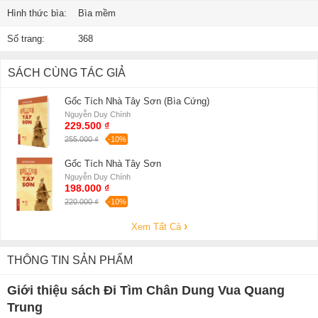
Hình thức bìa:
Bìa mềm
Số trang:
368
SÁCH CÙNG TÁC GIẢ
Gốc Tích Nhà Tây Sơn (Bìa Cứng)
Nguyễn Duy Chính
229.500 ₫
255.000 ₫
-10%
Gốc Tích Nhà Tây Sơn
Nguyễn Duy Chính
198.000 ₫
220.000 ₫
-10%
Xem Tất Cả
THÔNG TIN SẢN PHẨM
Giới thiệu sách Đi Tìm Chân Dung Vua Quang
Trung