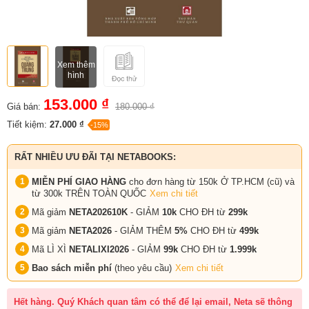
Xem thêm
hình
153.000 ₫
Giá bán:
180.000 ₫
Tiết kiệm:
27.000 ₫
-15%
RẤT NHIỀU ƯU ĐÃI TẠI NETABOOKS:
MIỄN PHÍ GIAO HÀNG
cho đơn hàng từ 150k Ở TP.HCM (cũ) và
từ 300k TRÊN TOÀN QUỐC
Xem chi tiết
Mã giảm
NETA202610K
- GIẢM
10k
CHO ĐH từ
299k
Mã giảm
NETA2026
- GIẢM THÊM
5%
CHO ĐH từ
499k
Mã LÌ XÌ
NETALIXI2026
- GIẢM
99k
CHO
ĐH từ
1.999k
Bao sách miễn phí
(theo yêu cầu)
Xem chi tiết
Hết hàng. Quý Khách quan tâm có thể để lại email, Neta sẽ thông