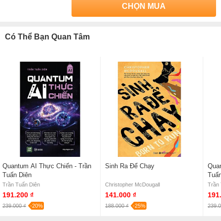
CHỌN MUA
Có Thể Bạn Quan Tâm
Quantum AI Thực Chiến - Trần
Sinh Ra Để Chạy
Quan
Tuấn Diên
Tuấn
Trần Tuấn Diên
Christopher McDougall
Trần
191.200 ₫
141.000 ₫
191
239.000 ₫
-20%
188.000 ₫
-25%
239.0