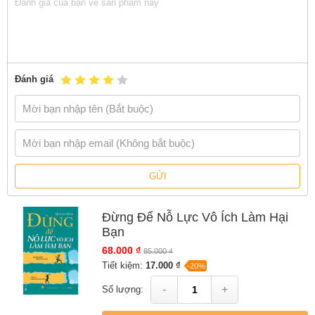
Đánh giá
GỬI
Đừng Để Nỗ Lực Vô Ích Làm Hại
Bạn
68.000 ₫
85.000 ₫
Tiết kiệm:
17.000 ₫
-20%
-
+
Số lượng: