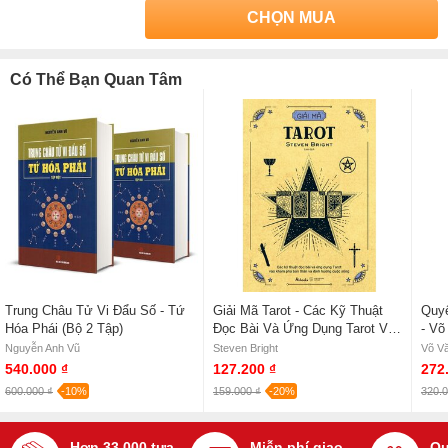
CHỌN MUA
Có Thể Bạn Quan Tâm
Trung Châu Tử Vi Đẩu Số - Tứ
Giải Mã Tarot - Các Kỹ Thuật
Quyế
Hóa Phái (Bộ 2 Tập)
Đọc Bài Và Ứng Dụng Tarot Vào
- Võ
Khám Phá Bản Thân Và Định
Cứn
Nguyễn Anh Vũ
Steven Bright
Võ Vă
Hướng Cuộc Sống - Steven
540.000 ₫
127.200 ₫
272
Bright
600.000 ₫
-10%
159.000 ₫
-20%
320.0
Hơn 33.000 tựa
Miễn phí giao
Qu