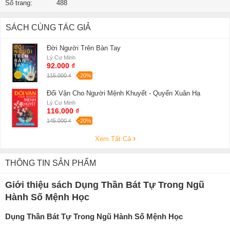
Số trang:
488
SÁCH CÙNG TÁC GIẢ
Đời Người Trên Bàn Tay
Lý Cư Minh
92.000 ₫
115.000 ₫
-20%
Đổi Vận Cho Người Mệnh Khuyết - Quyển Xuân Hạ
Lý Cư Minh
116.000 ₫
145.000 ₫
-20%
Xem Tất Cả
THÔNG TIN SẢN PHẨM
Giới thiệu sách Dụng Thần Bát Tự Trong Ngũ
Hành Số Mệnh Học
Dụng Thần Bát Tự Trong Ngũ Hành Số Mệnh Học