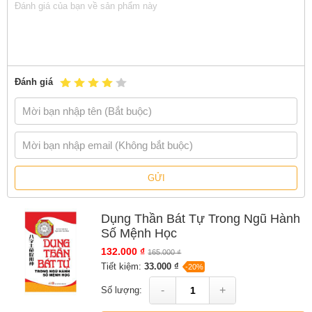
Sách
Dụng Thần Bát Tự Trong Ngũ Hành Số Mệnh Học
của tác
giả
Lý Cư Minh
, có bán tại Nhà sách online NetaBooks với ưu đãi
Bao sách miễn phí và Gian hàng NetaBooks tại Tiki với ưu đãi Bao
sách miễn phí và tặng Bookmark
Đánh giá
GỬI
Dụng Thần Bát Tự Trong Ngũ Hành
Số Mệnh Học
132.000 ₫
165.000 ₫
Tiết kiệm:
33.000 ₫
-20%
-
+
Số lượng: