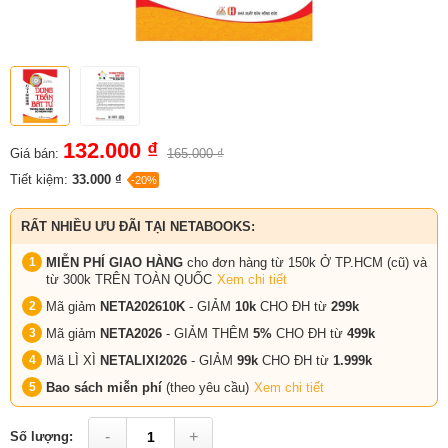
132.000 ₫
Giá bán:
165.000 ₫
Tiết kiệm:
33.000 ₫
-20%
RẤT NHIỀU ƯU ĐÃI TẠI NETABOOKS:
MIỄN PHÍ GIAO HÀNG
cho đơn hàng từ 150k Ở TP.HCM (cũ) và
từ 300k TRÊN TOÀN QUỐC
Xem chi tiết
Mã giảm
NETA202610K
- GIẢM
10k
CHO ĐH từ
299k
Mã giảm
NETA2026
- GIẢM THÊM
5%
CHO ĐH từ
499k
Mã LÌ XÌ
NETALIXI2026
- GIẢM
99k
CHO
ĐH từ
1.999k
Bao sách miễn phí
(theo yêu cầu)
Xem chi tiết
-
+
Số lượng: