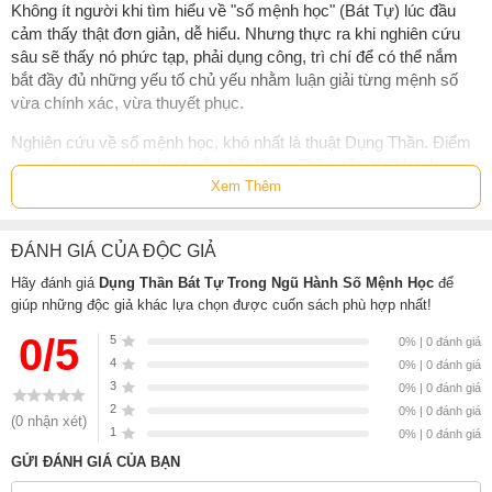
Không ít người khi tìm hiểu về "số mệnh học" (Bát Tự) lúc đầu
cảm thấy thật đơn giản, dễ hiểu. Nhưng thực ra khi nghiên cứu
sâu sẽ thấy nó phức tạp, phải dụng công, trì chí để có thể nắm
bắt đầy đủ những yếu tố chủ yếu nhằm luận giải từng mệnh số
vừa chính xác, vừa thuyết phục.
Nghiên cứu về số mệnh học, khó nhất là thuật Dụng Thần. Điểm
sâu sắc trong nghệ thuật nắm bắt Dụng Thần của Ngũ hành
Xem Thêm
chính là sự biến hóa vô lường, cho nên dù có đọc qua một số tài
liệu tham khảo chuyên ngành về phương pháp này nhưng nhiều
người vẫn chưa nắm bắt được điểm mấu chốt vì không dựa theo
ĐÁNH GIÁ CỦA ĐỘC GIẢ
hệ thống chuyên luận mà tác giả sẽ trình bày đầy đủ bằng cách
chia hệ thống này thành 5 thành phần "Mạng Mộc, Mạng Hỏa,
Hãy đánh giá
Dụng Thần Bát Tự Trong Ngũ Hành Số Mệnh Học
để
Mạng Thổ, Mạng Kim, Mạng Thủy" nhằm giải thích một cách cặn
giúp những độc giả khác lựa chọn được cuốn sách phù hợp nhất!
kẽ và đơn giản từng Nhật Nguyên (tức 10 Nhật can phối hợp với
0/5
5
0% | 0 đánh giá
12 Nguyệt Lệnh địa chi).
4
0% | 0 đánh giá
3
Đặc điểm của sách là, thông qua cách học lý luận kết hợp với
0% | 0 đánh giá
2
những dữ liệu được cung cấp cụ thể, bạn đọc sẽ dễ lĩnh hội thông
0% | 0 đánh giá
(0 nhận xét)
1
suốt cách nắm bắt và vận dụng, từ từ theo thời gian, những điểm
0% | 0 đánh giá
mấu chốt trong môn học này.
GỬI ĐÁNH GIÁ CỦA BẠN