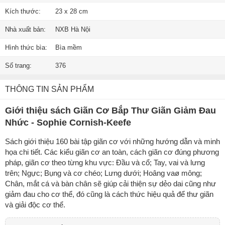
Kích thước:
23 x 28 cm
Nhà xuất bản:
NXB Hà Nội
Hình thức bìa:
Bìa mềm
Số trang:
376
THÔNG TIN SẢN PHẨM
Giới thiệu sách Giãn Cơ Bắp Thư Giãn Giảm Đau
Nhức - Sophie Cornish-Keefe
Sách giới thiệu 160 bài tập giãn cơ với những hướng dẫn và minh
họa chi tiết. Các kiểu giãn cơ an toàn, cách giãn cơ đúng phương
pháp, giãn cơ theo từng khu vực: Đầu và cổ; Tay, vai và lưng
trên; Ngực; Bụng và cơ chéo; Lưng dưới; Hoâng vaø mông;
Chân, mắt cá và bàn chân sẽ giúp cải thiện sự dẻo dai cũng như
giảm đau cho cơ thể, đó cũng là cách thức hiệu quả để thư giãn
và giải độc cơ thể.