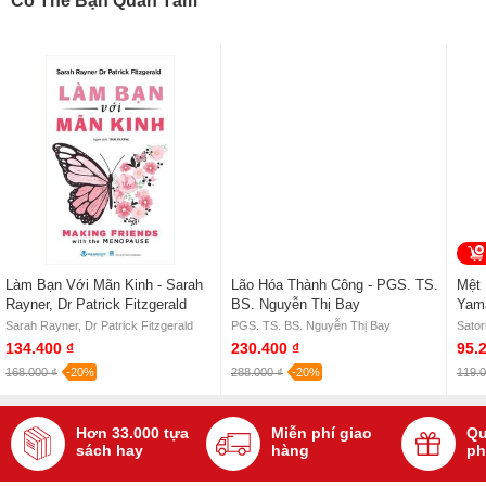
Có Thể Bạn Quan Tâm
Làm Bạn Với Mãn Kinh - Sarah
Lão Hóa Thành Công - PGS. TS.
Mệt 
Rayner, Dr Patrick Fitzgerald
BS. Nguyễn Thị Bay
Yam
Sarah Rayner, Dr Patrick Fitzgerald
PGS. TS. BS. Nguyễn Thị Bay
Sato
134.400 ₫
230.400 ₫
95.
168.000 ₫
-20%
288.000 ₫
-20%
119.0
Hơn 33.000 tựa
Miễn phí giao
Qu
sách hay
hàng
ph