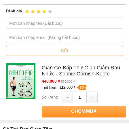
Đánh giá
GỬI
Giãn Cơ Bắp Thư Giãn Giảm Đau
Nhức - Sophie Cornish-Keefe
448.000 ₫
560.000 ₫
Tiết kiệm:
112.000 ₫
-20%
-
+
Số lượng:
CHỌN MUA