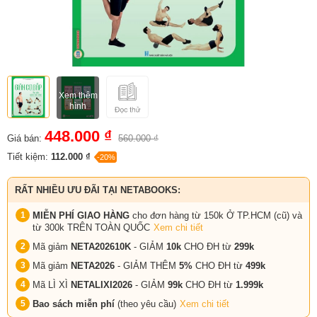
Xem thêm
hình
448.000 ₫
Giá bán:
560.000 ₫
Tiết kiệm:
112.000 ₫
-20%
RẤT NHIỀU ƯU ĐÃI TẠI NETABOOKS:
MIỄN PHÍ GIAO HÀNG
cho đơn hàng từ 150k Ở TP.HCM (cũ) và
từ 300k TRÊN TOÀN QUỐC
Xem chi tiết
Mã giảm
NETA202610K
- GIẢM
10k
CHO ĐH từ
299k
Mã giảm
NETA2026
- GIẢM THÊM
5%
CHO ĐH từ
499k
Mã LÌ XÌ
NETALIXI2026
- GIẢM
99k
CHO
ĐH từ
1.999k
Bao sách miễn phí
(theo yêu cầu)
Xem chi tiết