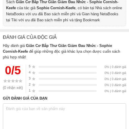
Sách
Giãn Cơ Bắp Thư Giãn Giảm Đau Nhức - Sophie Cornish-
Keefe
của tác giả
Sophie Cornish-Keefe
, có bán tại Nhà sách online
NetaBooks với ưu đãi Bao sách miễn phí và Gian hàng NetaBooks
tại Tiki với ưu đãi Bao sách miễn phí và tặng Bookmark
ĐÁNH GIÁ CỦA ĐỘC GIẢ
Hãy đánh giá
Giãn Cơ Bắp Thư Giãn Giảm Đau Nhức - Sophie
Cornish-Keefe
để giúp những độc giả khác lựa chọn được cuốn sách
phù hợp nhất!
0/5
5
0% | 0 đánh giá
4
0% | 0 đánh giá
3
0% | 0 đánh giá
2
0% | 0 đánh giá
(0 nhận xét)
1
0% | 0 đánh giá
GỬI ĐÁNH GIÁ CỦA BẠN