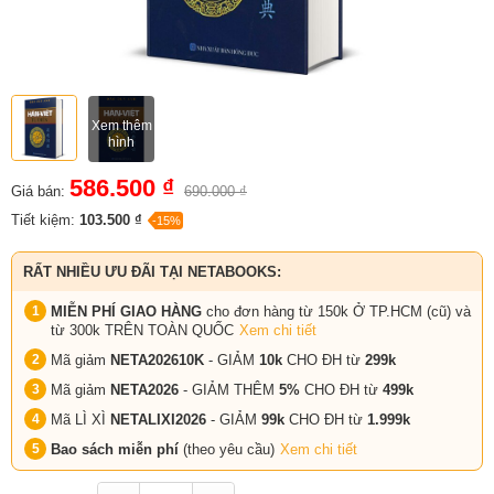
Xem thêm
hình
586.500 ₫
Giá bán:
690.000 ₫
Tiết kiệm:
103.500 ₫
-15%
RẤT NHIỀU ƯU ĐÃI TẠI NETABOOKS:
MIỄN PHÍ GIAO HÀNG
cho đơn hàng từ 150k Ở TP.HCM (cũ) và
từ 300k TRÊN TOÀN QUỐC
Xem chi tiết
Mã giảm
NETA202610K
- GIẢM
10k
CHO ĐH từ
299k
Mã giảm
NETA2026
- GIẢM THÊM
5%
CHO ĐH từ
499k
Mã LÌ XÌ
NETALIXI2026
- GIẢM
99k
CHO
ĐH từ
1.999k
Bao sách miễn phí
(theo yêu cầu)
Xem chi tiết