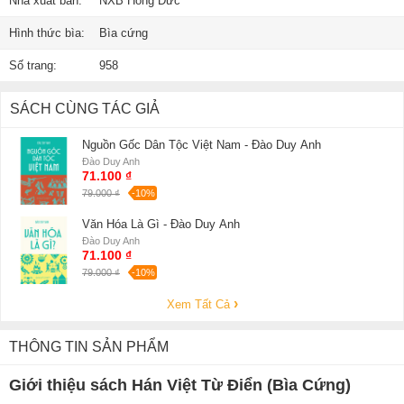
Nhà xuất bản:
NXB Hồng Đức
Hình thức bìa:
Bìa cứng
Số trang:
958
SÁCH CÙNG TÁC GIẢ
Nguồn Gốc Dân Tộc Việt Nam - Đào Duy Anh
Đào Duy Anh
71.100 ₫
79.000 ₫
-10%
Văn Hóa Là Gì - Đào Duy Anh
Đào Duy Anh
71.100 ₫
79.000 ₫
-10%
Xem Tất Cả
THÔNG TIN SẢN PHẨM
Giới thiệu sách Hán Việt Từ Điển (Bìa Cứng)