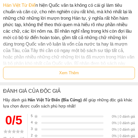
Hán Việt Từ Điể
n hiện Quốc văn ta không có cái gì làm tiêu
chuẩn và căn cứ, cho nên nghiên cứu rất khó, mà khó nhất lại là
những chữ những lời mượn trong Hán tự, ý nghĩa rất hồn hàm
phức tạp, không thể theo thói quen mà hiểu rõ như phần nhiều
các chữ, các lời nôm na. Bỉ nhân nghĩ rằng trong khi còn đợi lâu
mới có bộ từ điển hoàn toàn, gồm tất cả những chữ những lời
dùng trong Quốc văn vô luận là vốn của nước ta hay là mượn
của Tàu, của Tây thì cần có ngay một bộ sách sư tập tất cả,
hoặc phần nhiều những chữ những lời ta đã mượn trong Hán văn
là bộ phận khó nhất của Quốc văn. Bỉ nhân đem bộ sách này
cống hiến cho đồng bào, chỉ hy vọng có thể giúp cho sự nhu yếu
Xem Thêm
hiện thời của học giới ta một phần trong muôn phần vậy.
Thông tin tác giả Đào Duy Anh
ĐÁNH GIÁ CỦA ĐỘC GIẢ
Hãy đánh giá
Hán Việt Từ Điển (Bìa Cứng)
để giúp những độc giả khác
Đào Duy Anh
lựa chọn được cuốn sách phù hợp nhất!
Sinh (1904 - 1988) sinh ra ở Thanh Hóa,
0/5
5
0% | 0 đánh giá
quê gốc ở Hà Nội. Ông tốt nghiệp Thành
4
0% | 0 đánh giá
chung tại trường Quốc học Huế năm
3
0% | 0 đánh giá
1923, sau đó dạy học tại trường Tiểu học
2
0% | 0 đánh giá