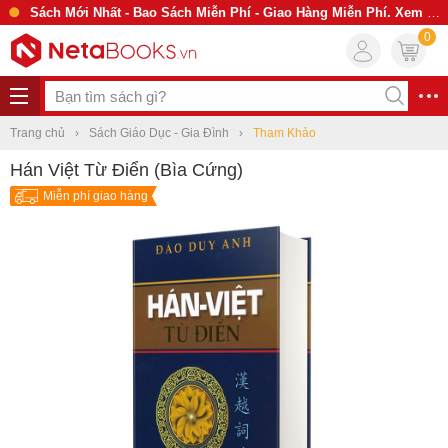
Sách Mới Nhất - Bao Sách Miễn Phí - Giao Hàng Miễn Phí. Xem Ngay
0
Trang chủ
Sách Giáo Dục - Gia Đình
Tham Khảo
Hán Việt Từ Điển (Bìa Cứng)
Miễn phí giao hàng