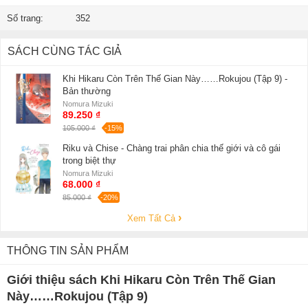
Số trang:
352
SÁCH CÙNG TÁC GIẢ
Khi Hikaru Còn Trên Thế Gian Này……Rokujou (Tập 9) -
Bản thường
Nomura Mizuki
89.250 ₫
105.000 ₫
-15%
Riku và Chise - Chàng trai phân chia thế giới và cô gái
trong biệt thự
Nomura Mizuki
68.000 ₫
85.000 ₫
-20%
Xem Tất Cả
THÔNG TIN SẢN PHẨM
Giới thiệu sách Khi Hikaru Còn Trên Thế Gian
Này……Rokujou (Tập 9)