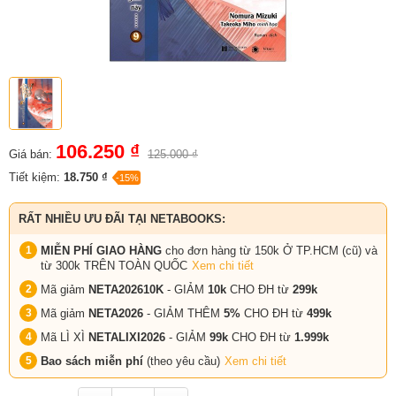
106.250 ₫
Giá bán:
125.000 ₫
Tiết kiệm:
18.750 ₫
-15%
RẤT NHIỀU ƯU ĐÃI TẠI NETABOOKS:
MIỄN PHÍ GIAO HÀNG
cho đơn hàng từ 150k Ở TP.HCM (cũ) và
từ 300k TRÊN TOÀN QUỐC
Xem chi tiết
Mã giảm
NETA202610K
- GIẢM
10k
CHO ĐH từ
299k
Mã giảm
NETA2026
- GIẢM THÊM
5%
CHO ĐH từ
499k
Mã LÌ XÌ
NETALIXI2026
- GIẢM
99k
CHO
ĐH từ
1.999k
Bao sách miễn phí
(theo yêu cầu)
Xem chi tiết