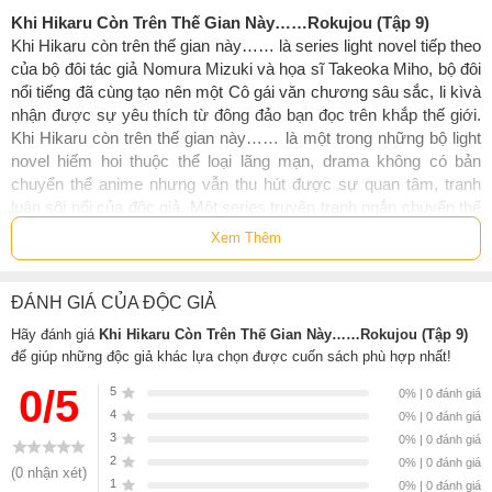
Khi Hikaru Còn Trên Thế Gian Này……Rokujou (Tập 9)
Khi Hikaru còn trên thế gian này…… là series light novel tiếp theo
của bộ đôi tác giả Nomura Mizuki và họa sĩ Takeoka Miho, bộ đôi
nổi tiếng đã cùng tạo nên một Cô gái văn chương sâu sắc, li kìvà
nhận được sự yêu thích từ đông đảo bạn đọc trên khắp thế giới.
Khi Hikaru còn trên thế gian này…… là một trong những bộ light
novel hiếm hoi thuộc thể loại lãng mạn, drama không có bản
chuyển thể anime nhưng vẫn thu hút được sự quan tâm, tranh
luận sôi nổi của độc giả. Một series truyện tranh ngắn chuyển thể
lại tập 1 của Khi Hikaru còn trên thế gian này…… với tên gọi Aoi –
Xem Thêm
cùng tên với tập 1 của series light novel. Series Khi Hikaru còn
trên thế gian này…… gồm 10 tập, lấy cảm hứng từ trường thiên
tiểu thuyết “Truyện kể Genji” cực kỳ nổi tiếng của văn học Nhật
ĐÁNH GIÁ CỦA ĐỘC GIẢ
Bản thời Heian, mỗi tập truyện sẽ tập trung vào một nhân vật
Hãy đánh giá
Khi Hikaru Còn Trên Thế Gian Này……Rokujou (Tập 9)
riêng biệt, lấy nguyên mẫu từ những người tình mà hoàng tử
để giúp những độc giả khác lựa chọn được cuốn sách phù hợp nhất!
Genji yêu tha thiết, tuy nhiên tuyến nhân vật chính vẫn được giữ
nguyên xuyên suốt cả 10 tập.
0/5
5
0% | 0 đánh giá
Kết thúc lễ hội văn hoá, trên sân thượng trường học. Koremitsu
4
0% | 0 đánh giá
bất chợt nhận lời tỏ tình của cả Shikibu và tiểu thư Aoi. Trong lúc
3
0% | 0 đánh giá
chưa biết phải trả lời họ như thế này, tin nhắn của Yuu báo rằng
2
0% | 0 đánh giá
(0 nhận xét)
cô đang trở về Nhật được gửi tới.
1
0% | 0 đánh giá