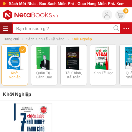
Sách Mới Nhất - Bao Sách Miễn Phí - Giao Hàng Miễn Phí. Xem Ngay
0
Trang chủ
Sách Kinh Tế - Kỹ Năng
Khởi Nghiệp
Khởi
Quản Trị -
Tài Chính,
Kinh Tế Học
Quả
Nghiệp
Lãnh Đạo
Kế Toán
Nhâ
Khởi Nghiệp