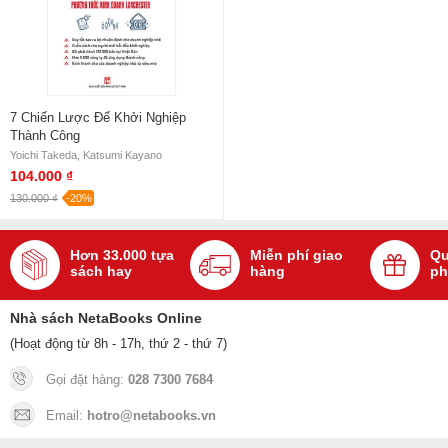
7 Chiến Lược Để Khởi Nghiệp
Thành Công
Yoichi Takeda, Katsumi Kayano
104.000 ₫
130.000 ₫
-20%
Hơn 33.000 tựa
Miễn phí giao
Qu
sách hay
hàng
ph
Nhà sách NetaBooks Online
(Hoạt động từ 8h - 17h, thứ 2 - thứ 7)
Gọi đặt hàng:
028 7300 7684
Email:
hotro@netabooks.vn