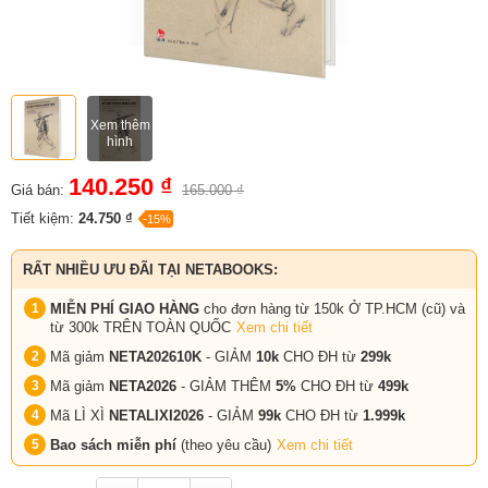
Xem thêm
hình
140.250 ₫
Giá bán:
165.000 ₫
Tiết kiệm:
24.750 ₫
-15%
RẤT NHIỀU ƯU ĐÃI TẠI NETABOOKS:
MIỄN PHÍ GIAO HÀNG
cho đơn hàng từ 150k Ở TP.HCM (cũ) và
từ 300k TRÊN TOÀN QUỐC
Xem chi tiết
Mã giảm
NETA202610K
- GIẢM
10k
CHO ĐH từ
299k
Mã giảm
NETA2026
- GIẢM THÊM
5%
CHO ĐH từ
499k
Mã LÌ XÌ
NETALIXI2026
- GIẢM
99k
CHO
ĐH từ
1.999k
Bao sách miễn phí
(theo yêu cầu)
Xem chi tiết