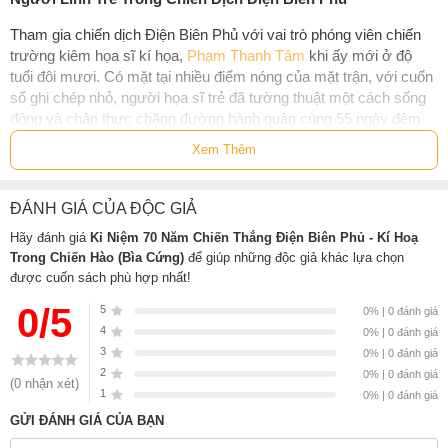
Tham gia chiến dịch Điện Biên Phủ với vai trò phóng viên chiến
trường kiêm họa sĩ kí họa,
Phạm Thanh Tâm
khi ấy mới ở độ
tuổi đôi mươi. Có mặt tại nhiều điểm nóng của mặt trận, với cuốn
sổ ghi chép nhỏ, người họa sĩ trẻ đã tường thuật một cách sống
động và chân thực chặng đường hành quân cùng 55 ngày đêm
“khoét núi, ngủ hầm, mưa dầm, cơm vắt”
của quân và dân ta. Đó
Xem Thêm
cũng là hành trình trưởng thành của một người thanh niên, dưới
làn mưa bom lửa đạn vẫn luôn giữ được khiếu hài hước và lòng
trắc ẩn.
ĐÁNH GIÁ CỦA ĐỘC GIẢ
“... Những bức kí họa của
Hãy đánh giá
Kỉ Niệm 70 Năm Chiến Thắng Điện Biên Phủ - Kí Hoạ
Phạm Thanh Tâm
là tư liệu hiếm hoi
Trong Chiến Hào (Bìa Cứng)
để giúp những độc giả khác lựa chọn
còn sót lại từ chiến trường. Những hình ảnh mong manh trên
được cuốn sách phù hợp nhất!
những trang sổ tay khiến ta cảm nhận được tài hoa phác họa cái
đẹp của một họa sĩ trẻ trung trong một trận chiến mà nhà báo
0/5
5
0% | 0 đánh giá
Bernard B. Fall gọi là ‘một góc địa ngục’.”
- Nhà xuất bản Asia
4
0% | 0 đánh giá
Ink
3
0% | 0 đánh giá
2
0% | 0 đánh giá
---
(0 nhận xét)
1
0% | 0 đánh giá
Ảnh bìa - tranh của
Phạm Thanh Tâm
: Người chiến sĩ trên đường
GỬI ĐÁNH GIÁ CỦA BẠN
ra mặt trận, Điện Biên Phủ, 1954, Bút sáp trên giấy, 32x20 cm, bộ