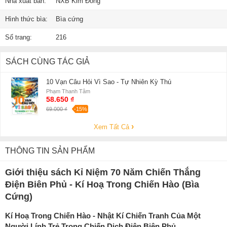
Nhà xuất bản:
NXB Kim Đồng
Hình thức bìa:
Bìa cứng
Số trang:
216
SÁCH CÙNG TÁC GIẢ
10 Vạn Câu Hỏi Vì Sao - Tự Nhiên Kỳ Thú
Phạm Thanh Tâm
58.650 ₫
69.000 ₫
-15%
Xem Tất Cả
THÔNG TIN SẢN PHẨM
Giới thiệu sách Kỉ Niệm 70 Năm Chiến Thắng
Điện Biên Phủ - Kí Hoạ Trong Chiến Hào (Bìa
Cứng)
Kí Hoạ Trong Chiến Hào - Nhật Kí Chiến Tranh Của Một
Người Lính Trẻ Trong Chiến Dịch Điện Biên Phủ