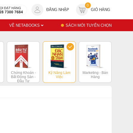
0
ĐĂNG NHẬP
GIỎ HÀNG
VỀ NETABOOKS
SÁCH MỚI TUYỂN CHỌN
Chứng Khoán -
Kỹ Năng Làm
Marketing - Bán
Bất Động Sản -
Việc
Hàng
Đầu Tư