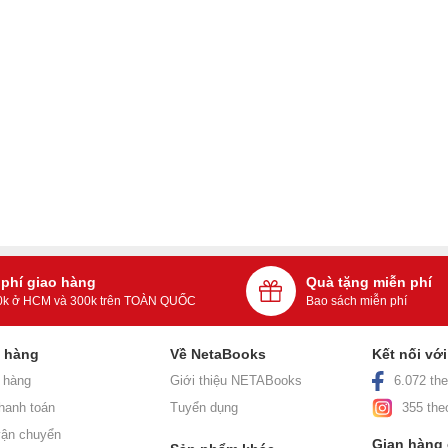
 phí giao hàng
Quà tặng miễn phí
0k ở HCM và 300k trên TOÀN QUỐC
Bao sách miễn phí
h hàng
Về NetaBooks
Kết nối vớ
 hàng
Giới thiệu NETABooks
6.072 the
hanh toán
Tuyển dụng
355 the
ận chuyển
Gian hàng