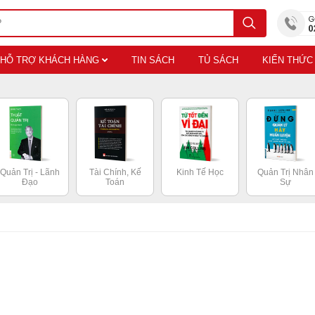
HỖ TRỢ KHÁCH HÀNG
TIN SÁCH
TỦ SÁCH
KIẾN THỨC
Quản Trị - Lãnh
Tài Chính, Kế
Kinh Tế Học
Quản Trị Nhân
Đạo
Toán
Sự