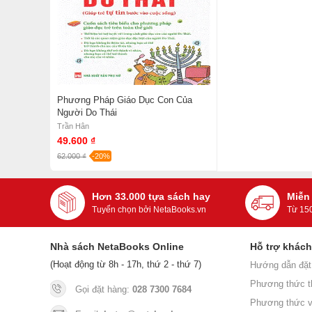
Phương Pháp Giáo Dục Con Của
Người Do Thái
Trần Hân
49.600 ₫
62.000 ₫
-20%
Hơn 33.000 tựa sách hay
Miễn
Tuyển chọn bởi NetaBooks.vn
Từ 15
Nhà sách NetaBooks Online
Hỗ trợ khác
(Hoạt động từ 8h - 17h, thứ 2 - thứ 7)
Hướng dẫn đặt
Phương thức t
Gọi đặt hàng:
028 7300 7684
Phương thức v