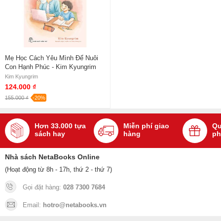
Mẹ Học Cách Yêu Mình Để Nuôi
Con Hạnh Phúc - Kim Kyungrim
Kim Kyungrim
124.000 ₫
155.000 ₫
-20%
Hơn 33.000 tựa
Miễn phí giao
Qu
sách hay
hàng
ph
Nhà sách NetaBooks Online
(Hoạt động từ 8h - 17h, thứ 2 - thứ 7)
Gọi đặt hàng:
028 7300 7684
Email:
hotro@netabooks.vn