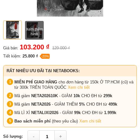
Xem thêm
hình
103.200 ₫
Giá bán:
129.000 ₫
Tiết kiệm:
25.800 ₫
-20%
RẤT NHIỀU ƯU ĐÃI TẠI NETABOOKS:
MIỄN PHÍ GIAO HÀNG
cho đơn hàng từ 150k Ở TP.HCM (cũ) và
từ 300k TRÊN TOÀN QUỐC
Xem chi tiết
Mã giảm
NETA202610K
- GIẢM
10k
CHO ĐH từ
299k
Mã giảm
NETA2026
- GIẢM THÊM
5%
CHO ĐH từ
499k
Mã LÌ XÌ
NETALIXI2026
- GIẢM
99k
CHO
ĐH từ
1.999k
Bao sách miễn phí
(theo yêu cầu)
Xem chi tiết
-
+
Số lượng: