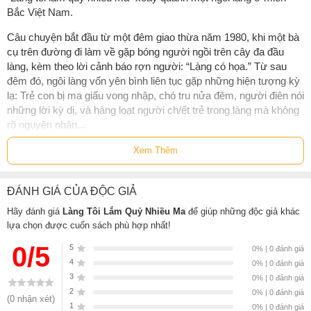
Bắc Việt Nam.
Câu chuyện bắt đầu từ một đêm giao thừa năm 1980, khi một bà
cụ trên đường đi làm về gặp bóng người ngồi trên cây đa đầu
làng, kèm theo lời cảnh báo rợn người: “Làng có họa.” Từ sau
đêm đó, ngôi làng vốn yên bình liên tục gặp những hiện tượng kỳ
lạ: Trẻ con bị ma giấu vong nhập, chó tru nửa đêm, người điên nói
những lời kỳ dị, và hàng loạt người ch/ết trẻ trong làng mà không
rõ nguyên nhân...
Bí mật nào đang ẩn giấu tại ngôi làng vốn yên ả này? Dân làng
Xem Thêm
phải làm gì để thoát khỏi tai họa? Cùng đi tìm lời giải đáp trong
"Làng tôi lắm quỷ nhiều ma".
ĐÁNH GIÁ CỦA ĐỘC GIẢ
Lưu ý: Những câu chuyện trong sách không dựa theo sự kiện có
Hãy đánh giá
Làng Tôi Lắm Quỷ Nhiều Ma
để giúp những độc giả khác
thật, mọi sự trùng lặp chỉ là ngẫu nhiên.
lựa chọn được cuốn sách phù hợp nhất!
0/5
5
0% | 0 đánh giá
Sách
Làng Tôi Lắm Quỷ Nhiều Ma
của tác giả
Trung Kiên
, có bán
4
0% | 0 đánh giá
tại Nhà sách online NetaBooks với ưu đãi Bao sách miễn phí và Gian
3
0% | 0 đánh giá
hàng NetaBooks tại Tiki với ưu đãi Bao sách miễn phí và tặng
2
0% | 0 đánh giá
Bookmark
(0 nhận xét)
1
0% | 0 đánh giá