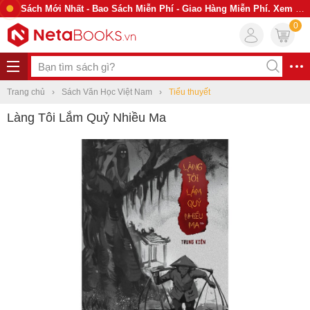
Sách Mới Nhất - Bao Sách Miễn Phí - Giao Hàng Miễn Phí. Xem Ngay
0
Trang chủ
Sách Văn Học Việt Nam
Tiểu thuyết
Làng Tôi Lắm Quỷ Nhiều Ma