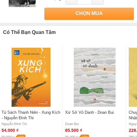
CHỌN MUA
Có Thể Bạn Quan Tâm
Tủ Sách Thanh Niên - Xung Kích
Xứ Sở Vô Danh - Doan Bui
Chuy
- Nguyễn Đình Thi
Nhật
Nguyễn Đình Thi
Doan Bui
Nguy
54.000 ₫
85.500 ₫
228
60.000 ₫
-10%
95.000 ₫
-10%
285.0