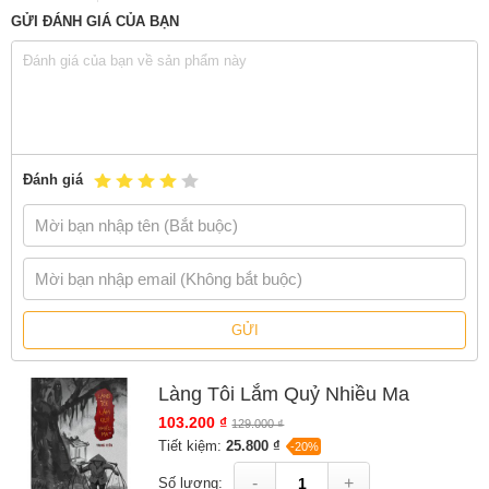
GỬI ĐÁNH GIÁ CỦA BẠN
Đánh giá
GỬI
Làng Tôi Lắm Quỷ Nhiều Ma
103.200 ₫
129.000 ₫
Tiết kiệm:
25.800 ₫
-20%
-
+
Số lượng: