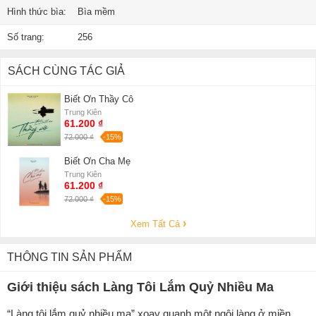
Hình thức bìa:
Bìa mềm
Số trang:
256
SÁCH CÙNG TÁC GIẢ
Biết Ơn Thầy Cô
Trung Kiên
61.200 ₫
72.000 ₫
-15%
Biết Ơn Cha Mẹ
Trung Kiên
61.200 ₫
72.000 ₫
-15%
Xem Tất Cả
THÔNG TIN SẢN PHẨM
Giới thiệu sách Làng Tôi Lắm Quỷ Nhiều Ma
“Làng tôi lắm quỷ nhiều ma” xoay quanh một ngôi làng ở miền