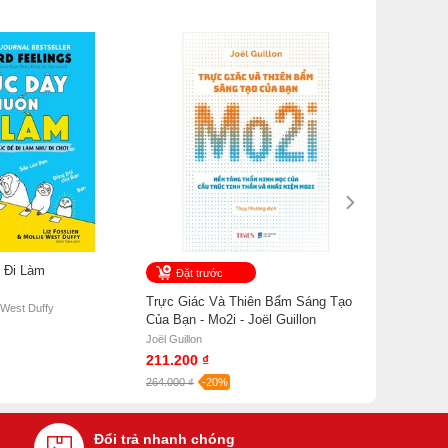
 Đi Làm
Đặt trước
Trực Giác Và Thiên Bẩm Sáng Tạo
e West Duffy
Của Bạn - Mo2i - Joël Guillon
Joël Guillon
211.200 ₫
264.000 ₫
-20%
Đổi trả nhanh chóng