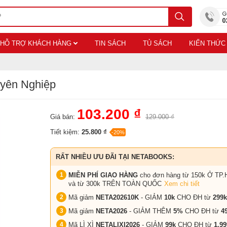
HỖ TRỢ KHÁCH HÀNG
TIN SÁCH
TỦ SÁCH
KIẾN THỨC
yên Nghiệp
103.200 ₫
Giá bán:
129.000 ₫
Tiết kiệm:
25.800 ₫
-20%
RẤT NHIỀU ƯU ĐÃI TẠI NETABOOKS:
MIỄN PHÍ GIAO HÀNG
cho đơn hàng từ 150k Ở TP.
và từ 300k TRÊN TOÀN QUỐC
Xem chi tiết
Mã giảm
NETA202610K
- GIẢM
10k
CHO ĐH từ
299k
Mã giảm
NETA2026
- GIẢM THÊM
5%
CHO ĐH từ
4
Mã LÌ XÌ
NETALIXI2026
- GIẢM
99k
CHO
ĐH từ
1.99