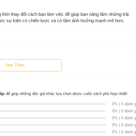
thời thay đổi cách bạn làm việc để giúp bạn nâng tầm những trải
chức sự kiện có chiến lược và có tầm ảnh hưởng mạnh mẽ hơn.
kiện, là một chủ doanh nghiệp từng đoạt giải thưởng quốc tế,
Xem Thêm
h độc đáo, hấp dẫn với những nhà lãnh đạo tư tưởng. Các sự kiện
rải nghiệm giá trị cho người tham gia, giúp họ được truyền cảm
rở lại với công việc thường nhật.
h của tác giả Andrea Driessen
iệp
để giúp những độc giả khác lựa chọn được cuốn sách phù hợp nhất!
0% | 0 đánh g
của tác giả
Andrea Driessen
, có bán tại Nhà sách online NetaBooks với
0% | 0 đánh g
ki với ưu đãi Bao sách miễn phí và tặng Bookmark
0% | 0 đánh g
0% | 0 đánh g
0% | 0 đánh g