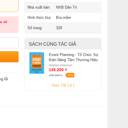
Nhà xuất bản:
NXB Dân Trí
Hình thức bìa:
Bìa mềm
a sẽ
Số trang:
328
SÁCH CÙNG TÁC GIẢ
Event Planning - Tổ Chức Sự
Kiện Nâng Tầm Thương Hiệu
Andrea Driessen
135.200 ₫
169.000 ₫
-20%
g lỗi
Xem Tất Cả