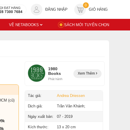
0
ĐĂNG NHẬP
GIỎ HÀNG
VỀ NETABOOKS
SÁCH MỚI TUYỂN CHỌN
1980
Books
Xem Thêm
Phát hành
Tác giả:
Andrea Driessen
HCM (cũ)
Dịch giả:
Trần Vân Khánh;
Ngày xuất bản:
07 - 2019
99k
Kích thước:
13 x 20 cm
9k