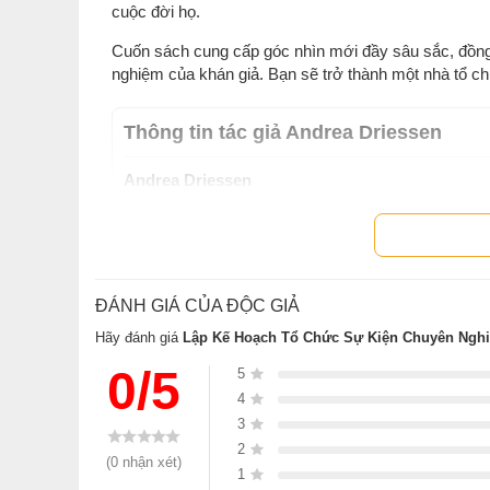
cuộc đời họ.
Cuốn sách cung cấp góc nhìn mới đầy sâu sắc, đồng 
nghiệm của khán giả. Bạn sẽ trở thành một nhà tổ 
Thông tin tác giả Andrea Driessen
Andrea Driessen
Có hơn 30 năm kinh nghiệm trong ngành tổ chức sự 
một chuyên gia trong việc tổ chức các chương trìn
mà cô tổ chức cho khách hàng luôn đem lại những t
hứng để tiến bộ và làm việc hiệu quả hơn khi quay t
ĐÁNH GIÁ CỦA ĐỘC GIẢ
Xem tất cả sác
Hãy đánh giá
Lập Kế Hoạch Tổ Chức Sự Kiện Chuyên Ngh
0/5
5
Sách
Lập Kế Hoạch Tổ Chức Sự Kiện Chuyên Nghiệp
4
ưu đãi Bao sách miễn phí và Gian hàng NetaBooks tại Ti
3
2
(0 nhận xét)
1