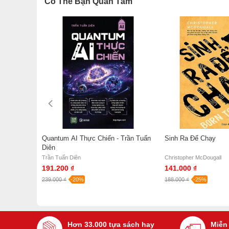
Có Thể Bạn Quan Tâm
Quantum AI Thực Chiến - Trần Tuấn
Sinh Ra Để Chạy
Diên
- Tony
Trần Tuấn Diên
Christopher McDougall
191.200 ₫
141.000 ₫
239.000 ₫
-20%
188.000 ₫
-25%
Hơn 33.000 tựa sách hay
Miễn