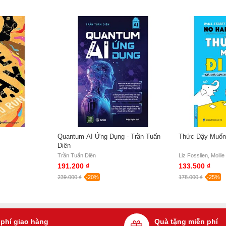
Quantum AI Ứng Dụng - Trần Tuấn
Thức Dậy Muốn
Diên
Trần Tuấn Diên
Liz Fosslien, Molli
191.200 ₫
133.500 ₫
239.000 ₫
-20%
178.000 ₫
-25%
 phí giao hàng
Quà tặng miễn phí