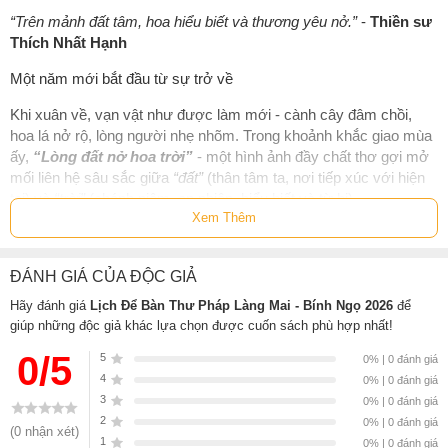
“Trên mảnh đất tâm, hoa hiểu biết và thương yêu nở.”
-
Thiền sư
Thích Nhất Hạnh
Một năm mới bắt đầu từ sự trở về
Khi xuân về, vạn vật như được làm mới - cành cây đâm chồi,
hoa lá nở rộ, lòng người nhẹ nhõm. Trong khoảnh khắc giao mùa
ấy,
“Lòng đất nở hoa trời”
- một hình ảnh đầy chất thơ gợi mở
mối liên hệ sâu sắc giữa
“đất”
(thân tâm ta, nơi tiếp xúc với hiện
tại) và
“trời”
(chánh niệm, an nhiên, hiểu biết và từ bi).
Xem Thêm
Hạnh phúc không ở đâu xa, mà hiện hữu ngay nơi từng bước
chân, từng hơi thở. Khi ta biết trở về, sống sâu sắc và thật sự
tiếp xúc với hiện tại - đất hóa trời, khổ đau hóa an lạc, hoa giác
ĐÁNH GIÁ CỦA ĐỘC GIẢ
ngộ nở rộ từ trong lòng đất mộc mạc.
Hãy đánh giá
Lịch Để Bàn Thư Pháp Làng Mai - Bính Ngọ 2026
để
giúp những độc giả khác lựa chọn được cuốn sách phù hợp nhất!
Bộ lịch thư pháp 2026 - Món quà nuôi dưỡng thân tâm
0/5
5
0% | 0 đánh giá
Năm nay, Tăng thân Làng Mai cùng
Thái Hà Books
trân trọng gửi
4
0% | 0 đánh giá
đến bạn ấn phẩm lịch đặc biệt với chủ đề
“Lòng đất nở hoa
3
0% | 0 đánh giá
trời”
. Mỗi tờ lịch không chỉ là một mốc thời gian, mà còn là một
2
0% | 0 đánh giá
cánh cửa nhỏ dẫn về chánh niệm - nhắc ta dừng lại, thở sâu và
(0 nhận xét)
1
0% | 0 đánh giá