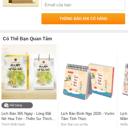
Giấy in đế: Kraft ngoại mỏng
Kích thước 16*22*9cm.
THÔNG BÁO KHI CÓ HÀNG
Sách
Lịch Để Bàn Thư Pháp Làng Mai - Bính Ngọ 2026
của tác giả
Đang cập nhật
, có bán tại Nhà sách online NetaBooks với ưu đãi
Bao sách miễn phí và Gian hàng NetaBooks tại Tiki với ưu đãi Bao
Có Thể Bạn Quan Tâm
sách miễn phí và tặng Bookmark
Hết hàng
Lịch Bàn 365 Ngày - Lòng Đất
Lịch Bàn Bính Ngọ 2026 - Vườn
Lịch
Nở Hoa Trời - Thiền Sư Thích
Tâm Tỉnh Thức
Mầm
Nhất Hạnh
Thích Nhất Hạnh
Đức Đạt Lai Lạt Ma
Nhiều