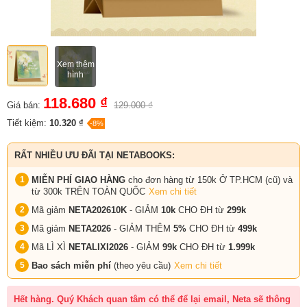
Xem thêm
hình
118.680 ₫
Giá bán:
129.000 ₫
Tiết kiệm:
10.320 ₫
-8%
RẤT NHIỀU ƯU ĐÃI TẠI NETABOOKS:
MIỄN PHÍ GIAO HÀNG
cho đơn hàng từ 150k Ở TP.HCM (cũ) và
từ 300k TRÊN TOÀN QUỐC
Xem chi tiết
Mã giảm
NETA202610K
- GIẢM
10k
CHO ĐH từ
299k
Mã giảm
NETA2026
- GIẢM THÊM
5%
CHO ĐH từ
499k
Mã LÌ XÌ
NETALIXI2026
- GIẢM
99k
CHO
ĐH từ
1.999k
Bao sách miễn phí
(theo yêu cầu)
Xem chi tiết
Hết hàng. Quý Khách quan tâm có thể để lại email, Neta sẽ thông