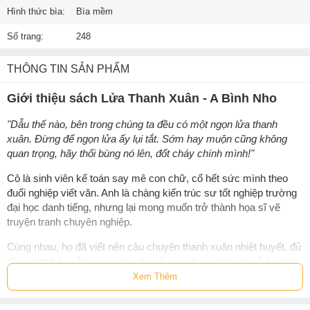
Hình thức bìa:
Bìa mềm
Số trang:
248
THÔNG TIN SẢN PHẨM
Giới thiệu sách Lửa Thanh Xuân - A Bình Nho
"Dẫu thế nào, bên trong chúng ta đều có một ngọn lửa thanh
xuân. Đừng để ngọn lửa ấy lụi tắt. Sớm hay muộn cũng không
quan trọng, hãy thổi bùng nó lên, đốt cháy chính mình!"
Cô là sinh viên kế toán say mê con chữ, cố hết sức mình theo
đuổi nghiệp viết văn. Anh là chàng kiến trúc sư tốt nghiệp trường
đại học danh tiếng, nhưng lại mong muốn trở thành họa sĩ vẽ
truyện tranh chuyên nghiệp.
Cùng nhau, họ đã viết nên câu chuyện thanh xuân nhiệt huyết, đủ
đầy cung bậc cảm xúc, như chuyến tàu đưa chúng ta trở lại thời
tuổi trẻ rực rỡ tựa pháo hoa.
Xem Thêm
Thông tin tác giả A Bình Nho