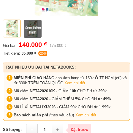
Xem thêm
hình
140.000 ₫
Giá bán:
175.000 ₫
Tiết kiệm:
35.000 ₫
-20%
RẤT NHIỀU ƯU ĐÃI TẠI NETABOOKS:
MIỄN PHÍ GIAO HÀNG
cho đơn hàng từ 150k Ở TP.HCM (cũ) và
từ 300k TRÊN TOÀN QUỐC
Xem chi tiết
Mã giảm
NETA202610K
- GIẢM
10k
CHO ĐH từ
299k
Mã giảm
NETA2026
- GIẢM THÊM
5%
CHO ĐH từ
499k
Mã LÌ XÌ
NETALIXI2026
- GIẢM
99k
CHO
ĐH từ
1.999k
Bao sách miễn phí
(theo yêu cầu)
Xem chi tiết
-
+
Số lượng:
Đặt trước