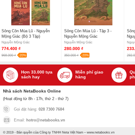
Sông Côn Mùa Lũ - Nguyễn
Sông Côn Mùa Lũ - Tập 3 -
Sông
Mộng Giác (Bộ 3 Tập)
Nguyễn Mộng Giác
Ngu
Nguyễn Mộng Giác
Nguyễn Mộng Giác
Nguy
774.400 ₫
280.000 ₫
233
968.000 ₫
-20%
350.000 ₫
-20%
292.0
Hơn 33.000 tựa
Miễn phí giao
Qu
sách hay
hàng
ph
Nhà sách NetaBooks Online
(Hoạt động từ 8h - 17h, thứ 2 - thứ 7)
Gọi đặt hàng:
028 7300 7684
Email:
hotro@netabooks.vn
© 2019 - Bản quyền của Công ty TNHH Neta Việt Nam – www.netabooks.vn