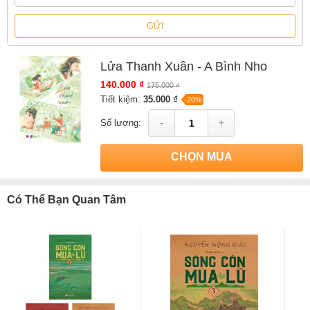
GỬI
Lửa Thanh Xuân - A Bình Nho
140.000 ₫
175.000 ₫
Tiết kiệm:
35.000 ₫
-20%
-
+
Số lượng:
CHỌN MUA
Có Thể Bạn Quan Tâm