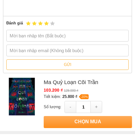
Đánh giá
GỬI
Ma Quỷ Loạn Cõi Trần
103.200 ₫
129.000 ₫
Tiết kiệm:
25.800 ₫
-20%
-
+
Số lượng:
CHỌN MUA