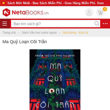
Sách Mới Nhất - Bao Sách Miễn Phí - Giao Hàng Miễn Phí. Xem Ngay
0
Trang chủ
Sách Văn học nước ngoài
Giả tưởng - Kinh dị
Ma Quỷ Loạn Cõi Trần