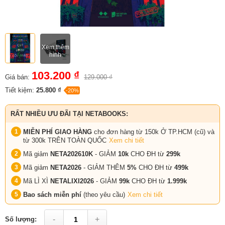
Xem thêm
hình
103.200 ₫
Giá bán:
129.000 ₫
Tiết kiệm:
25.800 ₫
-20%
RẤT NHIỀU ƯU ĐÃI TẠI NETABOOKS:
MIỄN PHÍ GIAO HÀNG
cho đơn hàng từ 150k Ở TP.HCM (cũ) và
từ 300k TRÊN TOÀN QUỐC
Xem chi tiết
Mã giảm
NETA202610K
- GIẢM
10k
CHO ĐH từ
299k
Mã giảm
NETA2026
- GIẢM THÊM
5%
CHO ĐH từ
499k
Mã LÌ XÌ
NETALIXI2026
- GIẢM
99k
CHO
ĐH từ
1.999k
Bao sách miễn phí
(theo yêu cầu)
Xem chi tiết
-
+
Số lượng: