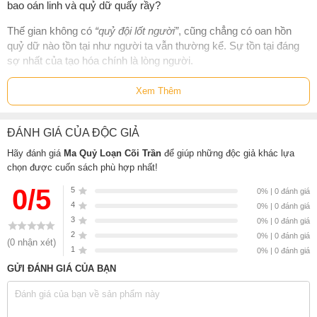
bao oán linh và quỷ dữ quấy rầy?
Thế gian không có
“quỷ đội lốt người”
, cũng chẳng có oan hồn
quỷ dữ nào tồn tại như người ta vẫn thường kể. Sự tồn tại đáng
sợ nhất của tạo hóa chính là lòng người.
Mục lục sách Ma Quỷ Loạn Cõi Trần
Xem Thêm
Khách trọ không mời - tác giả Bò Xù Lông
ĐÁNH GIÁ CỦA ĐỘC GIẢ
Kẻ nhìn lén - tác giả Lê Viết Ngọc
Hãy đánh giá
Ma Quỷ Loạn Cõi Trần
để giúp những độc giả khác lựa
Dự án lai tạo - tác giả Lê Viết Ngọc
chọn được cuốn sách phù hợp nhất!
Hội chứng ma cà rồng - tác giả Lê Viết Ngọc
0/5
5
0% | 0 đánh giá
Demimonde - tác giả Joel
4
0% | 0 đánh giá
3
0% | 0 đánh giá
Thiêu thân - tác giả Ufo
2
0% | 0 đánh giá
(0 nhận xét)
1
0% | 0 đánh giá
Sách
Ma Quỷ Loạn Cõi Trần
của tác giả
Nhóm Tác Giả Viva
Talents
, có bán tại Nhà sách online NetaBooks với ưu đãi Bao sách
GỬI ĐÁNH GIÁ CỦA BẠN
miễn phí và Gian hàng NetaBooks tại Tiki với ưu đãi Bao sách miễn
phí và tặng Bookmark