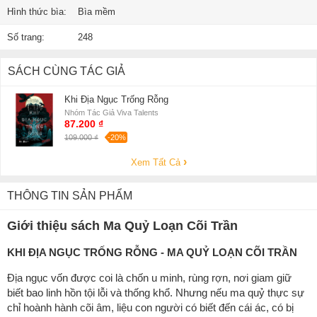
Hình thức bìa:
Bìa mềm
Số trang:
248
SÁCH CÙNG TÁC GIẢ
Khi Địa Ngục Trống Rỗng
Nhóm Tác Giả Viva Talents
87.200 ₫
109.000 ₫
-20%
Xem Tất Cả
THÔNG TIN SẢN PHẨM
Giới thiệu sách Ma Quỷ Loạn Cõi Trần
KHI ĐỊA NGỤC TRỐNG RỖNG - MA QUỶ LOẠN CÕI TRẦN
Địa ngục vốn được coi là chốn u minh, rùng rợn, nơi giam giữ
biết bao linh hồn tội lỗi và thống khổ. Nhưng nếu ma quỷ thực sự
chỉ hoành hành cõi âm, liệu con người có biết đến cái ác, có bị