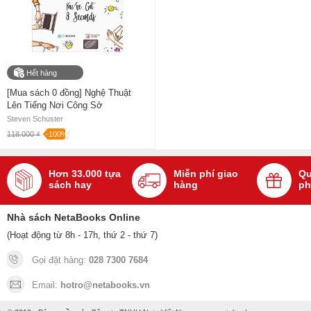
Hết hàng
[Mua sách 0 đồng] Nghệ Thuật
Lên Tiếng Nơi Công Sở
Steven Schuster
118.000 ₫
-100%
Hơn 33.000 tựa
Miễn phí giao
Qu
sách hay
hàng
ph
Nhà sách NetaBooks Online
(Hoạt động từ 8h - 17h, thứ 2 - thứ 7)
Gọi đặt hàng:
028 7300 7684
Email:
hotro@netabooks.vn