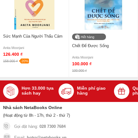
Sức Mạnh Của Người Thấu Cảm
Hết hàng
Chết Để Được Sống
Anita Moorjani
126.400 ₫
Anita Moorjani
158.000 ₫
-20%
100.000 ₫
100.000 ₫
Hơn 33.000 tựa
Miễn phí giao
Qu
sách hay
hàng
ph
Nhà sách NetaBooks Online
(Hoạt động từ 8h - 17h, thứ 2 - thứ 7)
Gọi đặt hàng:
028 7300 7684
Email:
hotro@netabooks.vn