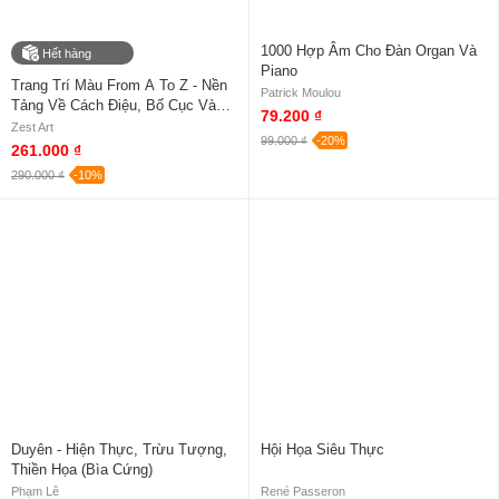
1000 Hợp Âm Cho Đàn Organ Và
Hết hàng
Piano
Trang Trí Màu From A To Z - Nền
Patrick Moulou
Tảng Về Cách Điệu, Bố Cục Và
79.200 ₫
Màu Sắc
Zest Art
99.000 ₫
-20%
261.000 ₫
290.000 ₫
-10%
Duyên - Hiện Thực, Trừu Tượng,
Hội Họa Siêu Thực
Thiền Họa (Bìa Cứng)
Phạm Lê
René Passeron