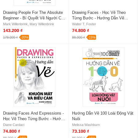
Drawing People For The Absolute
Drawing Faces - Học Vẽ Theo
Beginner - Bí Quyết Vẽ Người Cho
Từng Bước - Hướng Dẫn Vẽ
Người Mới Bắt Đầu
Khuôn Mặt
Mark Willenbrink, Mary Willenbrink
Walter T. Foster
143.200 ₫
74.800 ₫
179.000 ₫
-20%
88.000 ₫
-15%
Drawing Faces And Expressions -
Hướng Dẫn Vẽ 100 Loài Động Vật
Học Vẽ Theo Từng Bước - Hướng
Nuôi
Dẫn Vẽ Khuôn Mặt Và Biểu Cảm
Diane Cardaci
Melissa Washburn
74.800 ₫
73.100 ₫