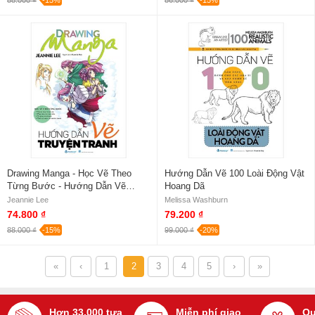
88.000 ₫
-15%
86.000 ₫
-15%
Drawing Manga - Học Vẽ Theo
Hướng Dẫn Vẽ 100 Loài Động Vật
Từng Bước - Hướng Dẫn Vẽ
Hoang Dã
Truyện Tranh
Jeannie Lee
Melissa Washburn
74.800 ₫
79.200 ₫
88.000 ₫
-15%
99.000 ₫
-20%
«
‹
1
2
3
4
5
›
»
Hơn 33.000 tựa
Miễn phí giao
Qu