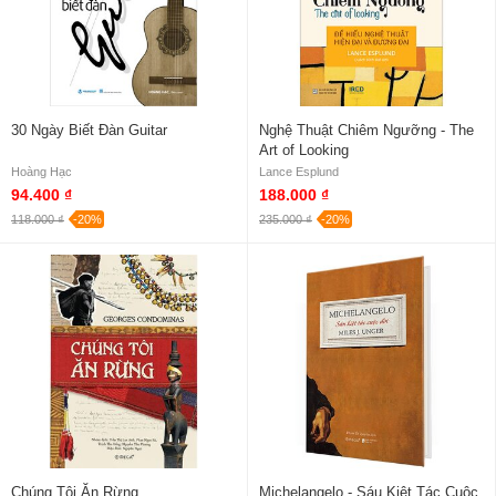
30 Ngày Biết Đàn Guitar
Nghệ Thuật Chiêm Ngưỡng - The
Art of Looking
Hoàng Hạc
Lance Esplund
94.400 ₫
188.000 ₫
118.000 ₫
-20%
235.000 ₫
-20%
Chúng Tôi Ăn Rừng
Michelangelo - Sáu Kiệt Tác Cuộc