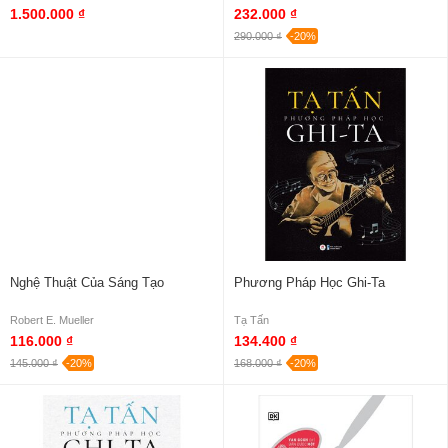
1.500.000 ₫
232.000 ₫
290.000 ₫
-20%
Nghệ Thuật Của Sáng Tạo
Phương Pháp Học Ghi-Ta
Robert E. Mueller
Tạ Tấn
116.000 ₫
134.400 ₫
145.000 ₫
-20%
168.000 ₫
-20%