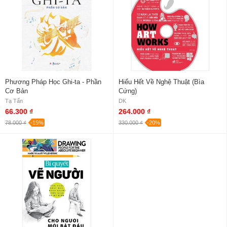
Phương Pháp Học Ghi-ta - Phần
Hiểu Hết Về Nghệ Thuật (Bìa
Cơ Bản
Cứng)
Tạ Tấn
DK
66.300 ₫
264.000 ₫
78.000 ₫
-15%
330.000 ₫
-20%