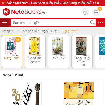
Sách Mới Nhất - Bao Sách Miễn Phí - Giao Hàng Miễn Phí. Xem Ngay
0
Trang chủ
Sách Văn Hóa - Nghệ Thuật
Nghệ Thuật
Nghệ Thuật
Phong Tục -
Kiến Trúc
Phong Thủy
Du 
Tập Quán
- Chiêm
Tinh
Nghệ Thuật