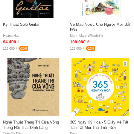
Kỹ Thuật Solo Guitar
Vẽ Màu Nước Cho Người Mới Bắt
Đầu
Hoàng Hạc
Mark, Mary Willenbrink
94.400 ₫
100.000 ₫
118.000 ₫
-20%
125.000 ₫
-20%
Nghệ Thuật Trang Trí Cửa Võng
365 Ngày Ký Họa - 5 Giây Vẽ Tất
Trong Nội Thất Đình Làng
Tần Tật Mọi Thứ Trên Đời
Trần Thị Biển
Kamo