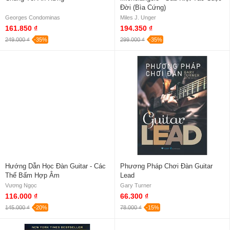
Đời (Bìa Cứng)
Georges Condominas
Miles J. Unger
161.850 ₫
194.350 ₫
249.000 ₫
-35%
299.000 ₫
-35%
Hướng Dẫn Học Đàn Guitar - Các
Phương Pháp Chơi Đàn Guitar
Thế Bấm Hợp Âm
Lead
Vương Ngọc
Gary Turner
116.000 ₫
66.300 ₫
145.000 ₫
-20%
78.000 ₫
-15%