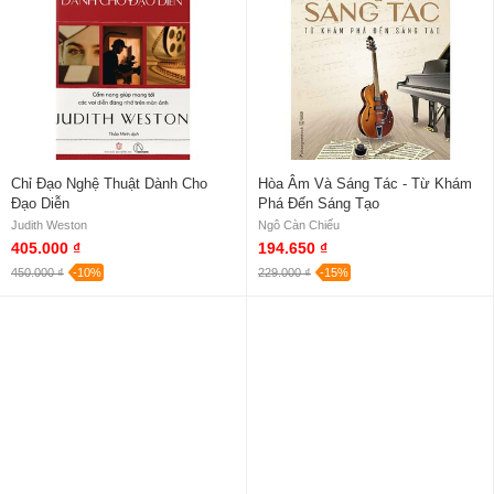
Chỉ Đạo Nghệ Thuật Dành Cho
Hòa Âm Và Sáng Tác - Từ Khám
Đạo Diễn
Phá Đến Sáng Tạo
Judith Weston
Ngô Càn Chiếu
405.000 ₫
194.650 ₫
450.000 ₫
-10%
229.000 ₫
-15%