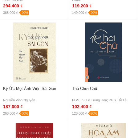
294.400 ₫
119.200 ₫
368.000 ₫
-20%
149.000 ₫
-20%
Ký Ức Một Ảnh Viện Sài Gòn
Thú Chơi Chữ
Nguyễn Vĩnh Nguyên
PGS.TS. Lê Trung Hoa; PGS. Hồ Lê
187.600 ₫
102.400 ₫
268.000 ₫
-30%
128.000 ₫
-20%