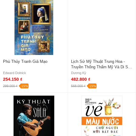
Phù Thủy Tranh Giả Mạo
Lịch Sử Mỹ Thuật Trung Hoa -
Truyền Thống Thẩm Mỹ Và Di Sản
Nghệ Thuật Qua 5000 Năm (Bìa
Edward Dolnick
Dương Kỳ
Cứng)
254.150 ₫
482.800 ₫
299.000 ₫
-15%
568.000 ₫
-15%