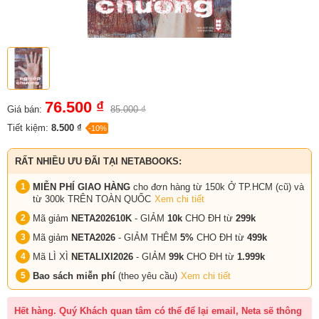
76.500 ₫
Giá bán:
85.000 ₫
Tiết kiệm:
8.500 ₫
-10%
RẤT NHIỀU ƯU ĐÃI TẠI NETABOOKS:
MIỄN PHÍ GIAO HÀNG
cho đơn hàng từ 150k Ở TP.HCM (cũ) và
từ 300k TRÊN TOÀN QUỐC
Xem chi tiết
Mã giảm
NETA202610K
- GIẢM
10k
CHO ĐH từ
299k
Mã giảm
NETA2026
- GIẢM THÊM
5%
CHO ĐH từ
499k
Mã LÌ XÌ
NETALIXI2026
- GIẢM
99k
CHO
ĐH từ
1.999k
Bao sách miễn phí
(theo yêu cầu)
Xem chi tiết
Hết hàng. Quý Khách quan tâm có thể để lại email, Neta sẽ thông