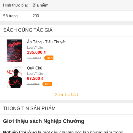
Hình thức bìa:
Bìa mềm
Số trang:
200
SÁCH CÙNG TÁC GIẢ
Ẩn Tàng - Tiểu Thuyết
Lưu Vĩ Lân
135.000 ₫
150.000 ₫
-10%
Quỹ Chủ
Lưu Vĩ Lân
67.500 ₫
75.000 ₫
-10%
Xem Tất Cả
THÔNG TIN SẢN PHẨM
Giới thiệu sách Nghiệp Chướng
Nghiệp Chướng
là một câu chuyện độc lập nhưng nằm trong