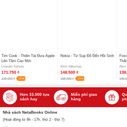
Tim Cook - Thiên Tài Đưa Apple
Nokia - Từ Sụp Đổ Đến Hồi Sinh
Foxc
Lên Tầm Cao Mới
Thắ
Leander Kahney
Risto Siilasmaa
Alice
171.750 ₫
148.500 ₫
138
229.000 ₫
-25%
198.000 ₫
-25%
185.0
Hơn 33.000 tựa
Miễn phí giao
Qu
sách hay
hàng
ph
Nhà sách NetaBooks Online
(Hoạt động từ 8h - 17h, thứ 2 - thứ 7)