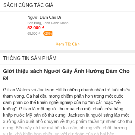
SÁCH CÙNG TÁC GIẢ
Người Dám Cho Đi
Bob Burg, John David Mann
52.000 ₫
65.000 ₫
-20%
Xem Tất Cả
THÔNG TIN SẢN PHẨM
Giới thiệu sách Người Gây Ảnh Hưởng Dám Cho
Đi
Gillian Waters và Jackson Hill là những doanh nhân trẻ tuổi nhiều
tham vọng. Cả hai đều mong chiếm phần hơn trong một cuộc
đàm phán có thể khiến nghề nghiệp của họ “ăn cả” hoặc “về
không”. Gillian là một người thu mua cho một chuỗi cửa hàng
khắp nước Mỹ bán đồ thú cưng. Jackson là người sáng lập một
xưởng sản xuất nhỏ chuyên về thực phẩm thuần tự nhiên cho thú
cưng. Bên này có thứ mà bên kia cần, nhưng việc chốt thương
vụ lại khó khăn hơn nhiều so với dự đoán của cả hai bên.