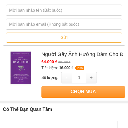
John David Mann
, có bán tại Nhà sách online NetaBooks với ưu đãi
Bao sách miễn phí và Gian hàng NetaBooks tại Tiki với ưu đãi Bao
sách miễn phí và tặng Bookmark
GỬI
Người Gây Ảnh Hưởng Dám Cho Đi
64.000 ₫
80.000 ₫
Tiết kiệm:
16.000 ₫
-20%
-
+
Số lượng:
CHỌN MUA
Có Thể Bạn Quan Tâm