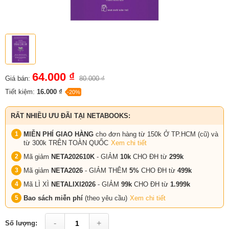
64.000 ₫
Giá bán:
80.000 ₫
Tiết kiệm:
16.000 ₫
-20%
RẤT NHIỀU ƯU ĐÃI TẠI NETABOOKS:
MIỄN PHÍ GIAO HÀNG
cho đơn hàng từ 150k Ở TP.HCM (cũ) và
từ 300k TRÊN TOÀN QUỐC
Xem chi tiết
Mã giảm
NETA202610K
- GIẢM
10k
CHO ĐH từ
299k
Mã giảm
NETA2026
- GIẢM THÊM
5%
CHO ĐH từ
499k
Mã LÌ XÌ
NETALIXI2026
- GIẢM
99k
CHO
ĐH từ
1.999k
Bao sách miễn phí
(theo yêu cầu)
Xem chi tiết
-
+
Số lượng: