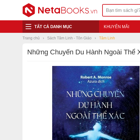
TẤT CẢ DANH MỤC
KHUYẾN MÃI
Trang chủ
Sách Tâm Linh - Tôn Giáo
Tâm Linh
Những Chuyến Du Hành Ngoài Thể 