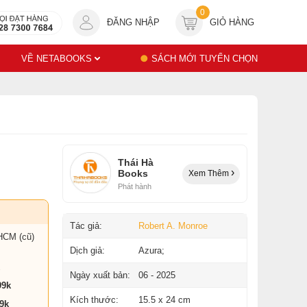
0
ĐĂNG NHẬP
GIỎ HÀNG
VỀ NETABOOKS
SÁCH MỚI TUYỂN CHỌN
Thái Hà
Books
Xem Thêm
Phát hành
Tác giả:
Robert A. Monroe
HCM (cũ)
Dịch giả:
Azura;
Ngày xuất bản:
06 - 2025
99k
Kích thước:
15.5 x 24 cm
9k