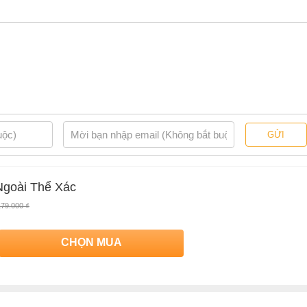
GỬI
goài Thể Xác
179.000 ₫
CHỌN MUA