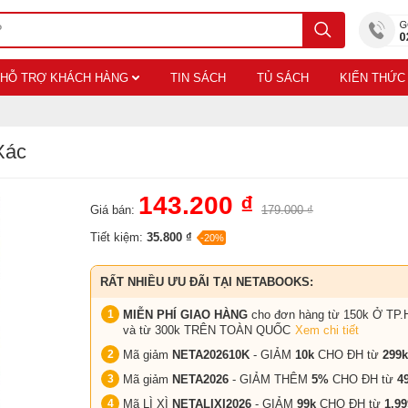
HỖ TRỢ KHÁCH HÀNG
TIN SÁCH
TỦ SÁCH
KIẾN THỨC
Xác
143.200 ₫
Giá bán:
179.000 ₫
Tiết kiệm:
35.800 ₫
-20%
RẤT NHIỀU ƯU ĐÃI TẠI NETABOOKS:
MIỄN PHÍ GIAO HÀNG
cho đơn hàng từ 150k Ở TP.
và từ 300k TRÊN TOÀN QUỐC
Xem chi tiết
Mã giảm
NETA202610K
- GIẢM
10k
CHO ĐH từ
299k
Mã giảm
NETA2026
- GIẢM THÊM
5%
CHO ĐH từ
4
Mã LÌ XÌ
NETALIXI2026
- GIẢM
99k
CHO
ĐH từ
1.99