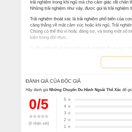
trải nghiệm trong khi ngủ mà cho cảm giác rất chân 
Những trải nghiệm như vậy, được gọi là trải nghiệm t
Trải nghiệm thoát xác là trải nghiệm phổ biến của c
căng thẳng về mặt cảm xúc hoặc khi ngủ. Trải nghiệm
Chúng có thể thú vị hoặc đáng sợ, và trong một số 
kiện trong đời thực.
Cuốn sách kể về hàng trăm trải nghiệm thoát xác của
nghiệm thoát xác, và Những chuyến du hành ngoài thể
được đón nhận rộng rãi trong lĩnh vực này.
Mục lục sách Những Chuyến Du Hành N
ĐÁNH GIÁ CỦA ĐỘC GIẢ
Lời tựa
Hãy đánh giá
Những Chuyến Du Hành Ngoài Thể Xác
để gi
Dẫn nhập
0/5
5
Không phải cú chạm nhẹ của cây đũa phép
4
Tìm hiểu và nghiên cứu
3
2
Về bằng chứng
(0 nhận xét)
1
Vùng “Ở đây-Bây giờ”