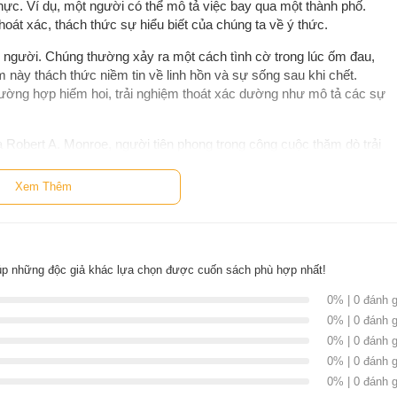
thực. Ví dụ, một người có thể mô tả việc bay qua một thành phố.
hoát xác, thách thức sự hiểu biết của chúng ta về ý thức.
on người. Chúng thường xảy ra một cách tình cờ trong lúc ốm đau,
 này thách thức niềm tin về linh hồn và sự sống sau khi chết.
trường hợp hiếm hoi, trải nghiệm thoát xác dường như mô tả các sự
 Robert A. Monroe, người tiên phong trong công cuộc thăm dò trải
 xác - cuốn sách đầu tiên của ông, đã trở thành tác phẩm kinh điển
Xem Thêm
goài Thể Xác
úp những độc giả khác lựa chọn được cuốn sách phù hợp nhất!
0% | 0 đánh g
0% | 0 đánh g
0% | 0 đánh g
0% | 0 đánh g
0% | 0 đánh g