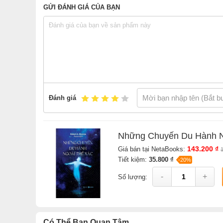
GỬI ĐÁNH GIÁ CỦA BẠN
Vô hạn, vĩnh hằng
Hình ảnh ngược
Sau cái chết
“Vì đó là lời Kinh Thánh”
Thiên thần và các hình tượng
Những động vật thông minh
Đánh giá
Quà tặng hay gánh nặng?
Lỗ thì tròn mà chốt lại vuông
Những Chuyến Du Hành N
Cơ thể thứ hai
143.200 ₫
Giá bán tại NetaBooks:
Tâm thức và siêu thức
Tiết kiệm:
35.800 ₫
-20%
Tình dục trong Trại thái thứ hai
-
+
Số lượng:
Các bài luyện tập chuẩn bị
Quá trình phân tách
Phân tích các sự kiện
Có Thể Bạn Quan Tâm