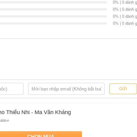
0% | 0 đánh g
ắc, từng là Hiệu trưởng trường trung học. Về sau, ông chuyển
0% | 0 đánh g
 tập tờ báo của Đảng bộ tỉnh. Suốt 20 năm gắn bó với mảnh đất
g tục văn hóa của đồng bào các dân tộc thiểu số. Bút danh Ma
0% | 0 đánh g
 cho vùng đất giàu tình nghĩa ấy, đồng thời, từ trong tâm khảm,
0% | 0 đánh g
mình. Từ năm 1976 chuyển về Hà Nội, nhà văn từng là Phó giám
, là Ủy viên Ban chấp hành, Ủy viên Đảng đoàn Hội nhà văn Việt
goài Ông được nhận Giải thưởng loại B của Hội nhà văn 1986
ng thưởng của Hội đồng văn xuôi Hội nhà văn 1995, Giải thưởng
ch của tác giả Ma Văn Kháng
 Kháng
của tác giả
Ma Văn Kháng
, có bán tại Nhà sách online NetaBooks
GỬI
i Tiki với ưu đãi Bao sách miễn phí và tặng Bookmark
ho Thiếu Nhi - Ma Văn Kháng
.000 ₫
CHỌN MUA