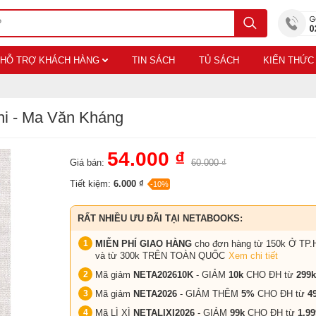
HỖ TRỢ KHÁCH HÀNG
TIN SÁCH
TỦ SÁCH
KIẾN THỨC
hi - Ma Văn Kháng
54.000 ₫
Giá bán:
60.000 ₫
Tiết kiệm:
6.000 ₫
-10%
RẤT NHIỀU ƯU ĐÃI TẠI NETABOOKS:
MIỄN PHÍ GIAO HÀNG
cho đơn hàng từ 150k Ở TP.
và từ 300k TRÊN TOÀN QUỐC
Xem chi tiết
Mã giảm
NETA202610K
- GIẢM
10k
CHO ĐH từ
299k
Mã giảm
NETA2026
- GIẢM THÊM
5%
CHO ĐH từ
4
Mã LÌ XÌ
NETALIXI2026
- GIẢM
99k
CHO
ĐH từ
1.99