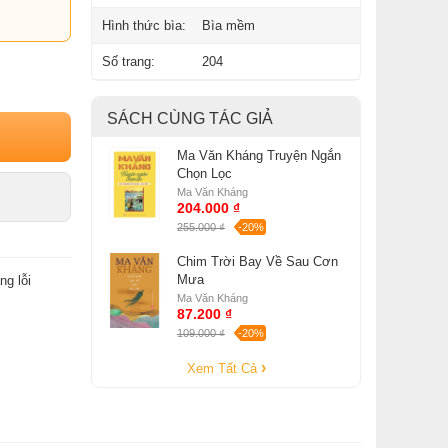
Hình thức bìa:
Bìa mềm
Số trang:
204
SÁCH CÙNG TÁC GIẢ
Ma Văn Kháng Truyện Ngắn
Chọn Lọc
Ma Văn Kháng
204.000 ₫
255.000 ₫
-20%
Chim Trời Bay Về Sau Cơn
Mưa
ng lỗi
Ma Văn Kháng
87.200 ₫
109.000 ₫
-20%
Xem Tất Cả