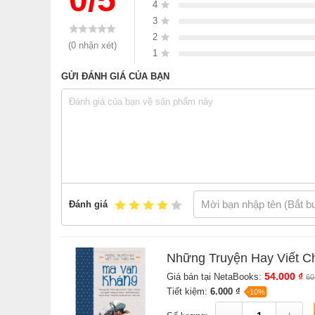
4
phạm, ông lên dạy học ở Tây B
3
sang làm báo, là Phó tổng biên
Tây Bắc, Ma Văn Kháng khá am hiểu lối sống, phon
2
(0 nhận xét)
Văn Kháng phần nào đã nói lên tình yêu mà ông dành
1
nhà văn đã coi Tây Bắc là quê hương thứ hai của 
GỬI ĐÁNH GIÁ CỦA BẠN
đốc -Tổng biên tập NXB Lao động. Từ tháng 3.1995
Nam khóa V, Tổng biên tập tạp chí Văn học nước n
(dành cho tiểu thuyết Mùa lá rụng trong vườn), tặ
văn học Đông Nam Á 1998 (tập Trăng soi sân nhỏ).
Xem tất cả sá
Sách
Những Truyện Hay Viết Cho Thiếu Nhi - Ma Văn
Đánh giá
với ưu đãi Bao sách miễn phí và Gian hàng NetaBooks tạ
Những Truyện Hay Viết C
54.000 ₫
Giá bán tại NetaBooks:
60
Tiết kiệm:
6.000 ₫
-10%