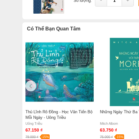
-
+
Số lượng:
Có Thể Bạn Quan Tâm
 Sự Tích
Thủ Lĩnh Rô Đồng - Học Văn Tiến Bộ
Những Ngày Thứ Ba 
hạm Hổ
Mỗi Ngày - Uông Triều
Uông Triều
Mitch Albom
67.150 ₫
63.750 ₫
79.000 ₫
-15%
75.000 ₫
-15%