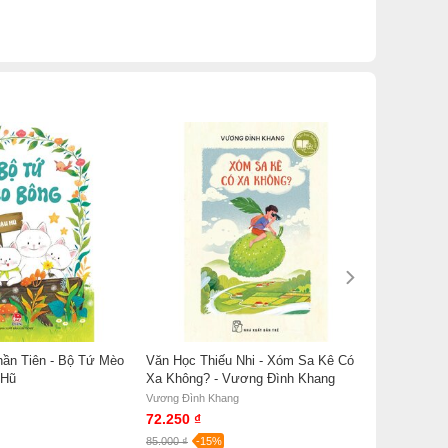
hần Tiên - Bộ Tứ Mèo
Văn Học Thiếu Nhi - Xóm Sa Kê Có
 Hũ
Xa Không? - Vương Đình Khang
Vương Đình Khang
72.250 ₫
85.000 ₫
-15%