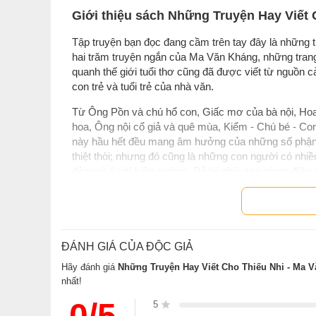
Giới thiệu sách Những Truyện Hay Viết
Tập truyện bạn đọc đang cầm trên tay đây là những t
hai trăm truyện ngắn của Ma Văn Kháng, những trang
quanh thế giới tuổi thơ cũng đã được viết từ nguồ
con trẻ và tuổi trẻ của nhà văn.
Từ Ông Pồn và chú hổ con, Giấc mơ của bà nội, Hoa
hoa, Ông nội cổ giả và quê mùa, Kiểm - Chú bé - Co
này hầu hết đều mang âm hưởng của những số phận nh
thiệt thòi; nhưng đó cũng là những con người có nhiề
đảm và ý chí kiên cường. Bỏ lại phía sau giọng điệu g
trẻ thơ của Ma Văn Kháng vẫn vang lên giai điệu lạ
Thông tin tác giả Ma Văn Kháng
ĐÁNH GIÁ CỦA ĐỘC GIẢ
Ma Văn Kháng
Hãy đánh giá
Những Truyện Hay Viết Cho Thiếu Nhi - Ma 
Nhà văn Ma Văn Kháng, sinh ng
nhất!
phường Kim Liên, quận Đống Đa,
0/5
5
được cử đi học ở Khu học xá N