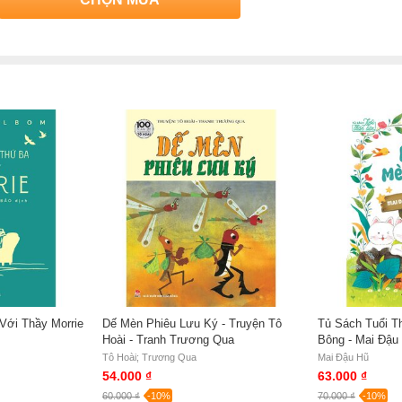
Với Thầy Morrie
Dế Mèn Phiêu Lưu Ký - Truyện Tô
Tủ Sách Tuổi T
Hoài - Tranh Trương Qua
Bông - Mai Đậu
Tô Hoài; Trương Qua
Mai Đậu Hũ
54.000 ₫
63.000 ₫
60.000 ₫
-10%
70.000 ₫
-10%