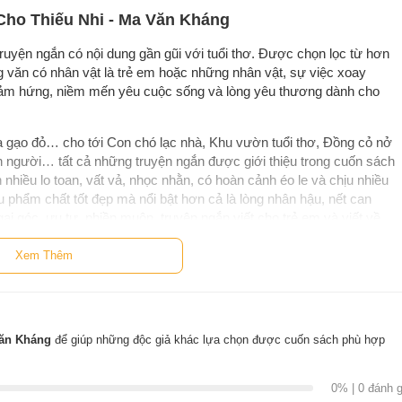
 Cho Thiếu Nhi - Ma Văn Kháng
ruyện ngắn có nội dung gần gũi với tuổi thơ. Được chọn lọc từ hơn
 văn có nhân vật là trẻ em hoặc những nhân vật, sự việc xoay
n cảm hứng, niềm mến yêu cuộc sống và lòng yêu thương dành cho
 gạo đỏ… cho tới Con chó lạc nhà, Khu vườn tuổi thơ, Đồng cỏ nở
n người… tất cả những truyện ngắn được giới thiệu trong cuốn sách
iều lo toan, vất vả, nhọc nhằn, có hoàn cảnh éo le và chịu nhiều
u phẩm chất tốt đẹp mà nổi bật hơn cả là lòng nhân hậu, nết can
ai góc, ưu tư, phiền muộn, truyện ngắn viết cho trẻ em và viết về
c quan về cuộc sống, ước mơ và tình đời cao thượng.
Xem Thêm
Văn Kháng
để giúp những độc giả khác lựa chọn được cuốn sách phù hợp
ày 01.12.1936, có tên khai sinh là Đinh Trọng Đoàn. Quê gốc:
 Hà Nội. Ma Văn Kháng tham gia quân đội từ tuổi thiếu nhi,
0% | 0 đánh g
am Ninh Trung Quốc. Năm 1963, sau khi tốt nghiệp Đại học Sư