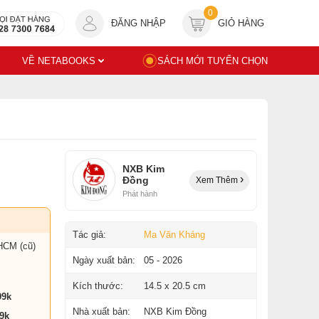
0
ĐĂNG NHẬP
GIỎ HÀNG
VỀ NETABOOKS
SÁCH MỚI TUYỂN CHỌN
NXB Kim
Đồng
Xem Thêm
Phát hành
Tác giả:
Ma Văn Kháng
HCM (cũ)
Ngày xuất bản:
05 - 2026
Kích thước:
14.5 x 20.5 cm
99k
Nhà xuất bản:
NXB Kim Đồng
9k