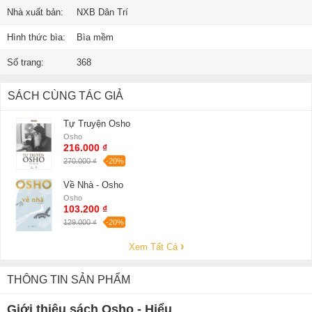
Nhà xuất bản:
NXB Dân Trí
Hình thức bìa:
Bìa mềm
Số trang:
368
SÁCH CÙNG TÁC GIẢ
Tự Truyện Osho
Osho
216.000 ₫
270.000 ₫
-20%
Về Nhà - Osho
Osho
103.200 ₫
129.000 ₫
-20%
Xem Tất Cả
THÔNG TIN SẢN PHẨM
Giới thiệu sách Osho - Hiểu