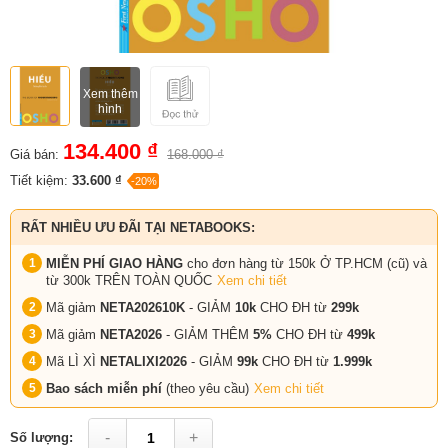
Xem thêm
hình
134.400 ₫
Giá bán:
168.000 ₫
Tiết kiệm:
33.600 ₫
-20%
RẤT NHIỀU ƯU ĐÃI TẠI NETABOOKS:
MIỄN PHÍ GIAO HÀNG
cho đơn hàng từ 150k Ở TP.HCM (cũ) và
từ 300k TRÊN TOÀN QUỐC
Xem chi tiết
Mã giảm
NETA202610K
- GIẢM
10k
CHO ĐH từ
299k
Mã giảm
NETA2026
- GIẢM THÊM
5%
CHO ĐH từ
499k
Mã LÌ XÌ
NETALIXI2026
- GIẢM
99k
CHO
ĐH từ
1.999k
Bao sách miễn phí
(theo yêu cầu)
Xem chi tiết
-
+
Số lượng: