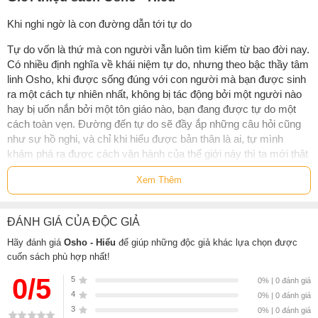
Khi nghi ngờ là con đường dẫn tới tự do
Tự do vốn là thứ mà con người vẫn luôn tìm kiếm từ bao đời nay.
Có nhiều định nghĩa về khái niệm tự do, nhưng theo bậc thầy tâm
linh Osho, khi được sống đúng với con người mà bạn được sinh
ra một cách tự nhiên nhất, không bị tác động bởi một người nào
hay bị uốn nắn bởi một tôn giáo nào, bạn đang được tự do một
cách toàn vẹn. Đường đến tự do sẽ đầy ắp những câu hỏi cũng
như sự hồ nghi, và chỉ khi hiểu được bản thân là ai, tự mình
khám phá ra được cách vận hành của thế giới này thì ta mới thật
sự chạm đến tự do.
Xem Thêm
“
Hiểu - Đường đến tự do
”
(The book of understanding) của
Osho chính là một tác phẩm mang đến cho chúng ta những góc
ĐÁNH GIÁ CỦA ĐỘC GIẢ
nhìn mới mẻ về chủ đề này. Trong cuốn sách, Osho khẳng định
bước đầu tiên để hiểu là hãy bắt đầu biết nghi ngờ, hãy chất vấn
Hãy đánh giá
Osho - Hiểu
để giúp những độc giả khác lựa chọn được
và đặt câu hỏi về tất cả những điều mà chúng ta đã được dạy
cuốn sách phù hợp nhất!
phải tin.
0/5
5
0% | 0 đánh giá
“
Họ nói, hãy tin. Tôi nói, hãy khám phá. Họ nói, đừng nghi ngờ; tôi
4
0% | 0 đánh giá
nói, hãy nghi ngờ đến cùng, đến khi bạn đi tới đó và biết và cảm
3
0% | 0 đánh giá