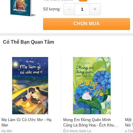
-
+
Số lượng:
CHỌN MUA
Có Thể Bạn Quan Tâm
Mẹ Làm Gì Có Ước Mơ - Hạ
Mong Em Đừng Quên Mình
Một
Mer
Cũng Là Bông Hoa - Ếch Khum
Nói 
Xanh Lá
Hạ Mer
Ếch Khum Xanh Lá
a Tò