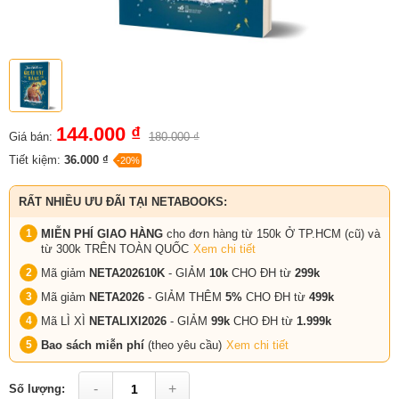
144.000 ₫
Giá bán:
180.000 ₫
Tiết kiệm:
36.000 ₫
-20%
RẤT NHIỀU ƯU ĐÃI TẠI NETABOOKS:
MIỄN PHÍ GIAO HÀNG
cho đơn hàng từ 150k Ở TP.HCM (cũ) và
từ 300k TRÊN TOÀN QUỐC
Xem chi tiết
Mã giảm
NETA202610K
- GIẢM
10k
CHO ĐH từ
299k
Mã giảm
NETA2026
- GIẢM THÊM
5%
CHO ĐH từ
499k
Mã LÌ XÌ
NETALIXI2026
- GIẢM
99k
CHO
ĐH từ
1.999k
Bao sách miễn phí
(theo yêu cầu)
Xem chi tiết
-
+
Số lượng: