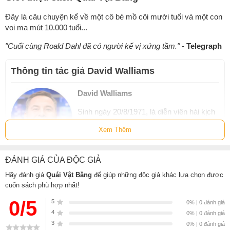
Đây là câu chuyện kể về một cô bé mồ côi mười tuổi và một con
voi ma mút 10.000 tuổi...
"Cuối cùng Roald Dahl đã có người kế vị xứng tầm."
-
Telegraph
Thông tin tác giả David Walliams
David Walliams
Sinh ngày 20/8/1971, là diễn viên hài kịch
và nhà văn thiếu nhi nổi tiếng người Anh.
Xem Thêm
Ông tốt nghiệp Đại học Bristol chuyên
ngành Kịch nói vào năm 1992 và nổi tiếng
từ chương trình hài kịch Little Britain của
ĐÁNH GIÁ CỦA ĐỘC GIẢ
đài BBC. Ông từng góp mặt trong nhiều bộ phim và chương
Hãy đánh giá
Quái Vật Băng
để giúp những độc giả khác lựa chọn được
trình ti vi, trong đó có Doctor Who và Britain’s Got Talent.
cuốn sách phù hợp nhất!
Walliams xuất bản tác phẩm thiếu nhi đầu tiên vào năm 2008.
Kể từ đó đến nay, sách của ông đã được dịch ra 53 thứ tiếng
0/5
5
0% | 0 đánh giá
và bán được hơn 23 triệu bản trên toàn thế giới. Ông đã từng
4
0% | 0 đánh giá
giành 4 giải Specsavers National Book Awards qua các năm
3
0% | 0 đánh giá