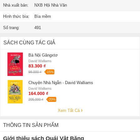
Nhà xuất bản:
NXB Hội Nhà Văn
Hình thức bìa:
Bìa mềm
Số trang:
491
SÁCH CÙNG TÁC GIẢ
Bà Nội Găngxtơ
David Walliams
83.300 ₫
98.000 ₫
-15%
Chuyện Nhà Ngẫn - David Walliams
David Walliams
164.000 ₫
205.000 ₫
-20%
Xem Tất Cả
THÔNG TIN SẢN PHẨM
Giới thiệu sách Quái Vật Băng