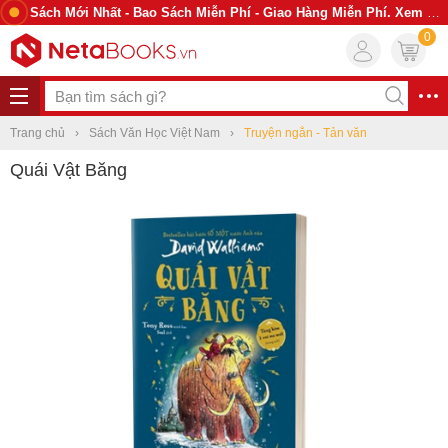
Sách Mới Nhất - Bao Sách Miễn Phí - Giao Hàng Miễn Phí. Xem Ngay
0
Trang chủ
Sách Văn Học Việt Nam
Truyện ngắn - Tản văn
Quái Vật Băng