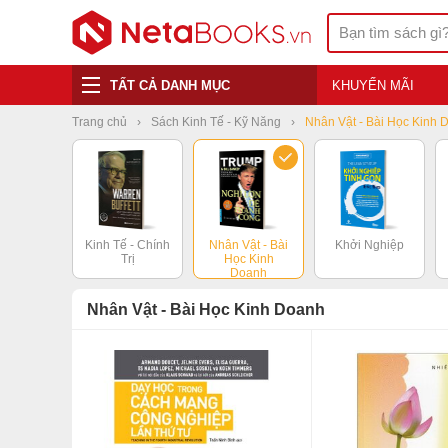
TẤT CẢ DANH MỤC
KHUYẾN MÃI
Trang chủ
Sách Kinh Tế - Kỹ Năng
Nhân Vật - Bài Học Kinh 
Kinh Tế - Chính
Nhân Vật - Bài
Khởi Nghiệp
Trị
Học Kinh
Doanh
Nhân Vật - Bài Học Kinh Doanh