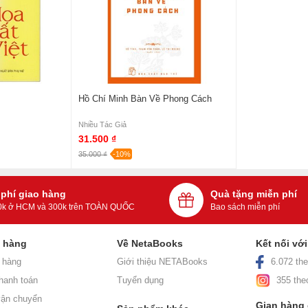
Hồ Chí Minh Bàn Về Phong Cách
Nhiều Tác Giả
31.500 ₫
35.000 ₫
-10%
 phí giao hàng
Quà tặng miễn phí
0k ở HCM và 300k trên TOÀN QUỐC
Bao sách miễn phí
h hàng
Về NetaBooks
Kết nối vớ
 hàng
Giới thiệu NETABooks
6.072 the
hanh toán
Tuyển dụng
355 the
ận chuyển
Gian hàng