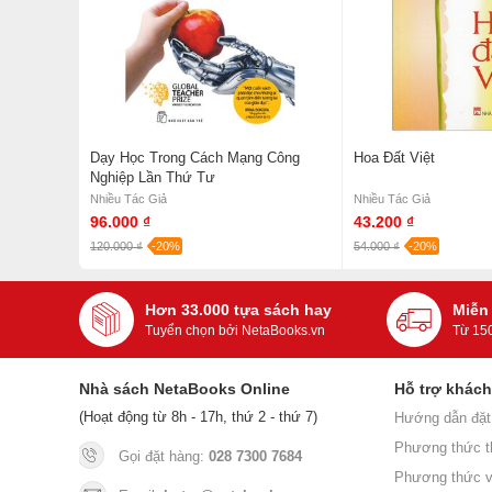
Dạy Học Trong Cách Mạng Công
Hoa Đất Việt
Nghiệp Lần Thứ Tư
Nhiều Tác Giả
Nhiều Tác Giả
96.000 ₫
43.200 ₫
120.000 ₫
-20%
54.000 ₫
-20%
Hơn 33.000 tựa sách hay
Miễn
Tuyển chọn bởi NetaBooks.vn
Từ 15
Nhà sách NetaBooks Online
Hỗ trợ khác
(Hoạt động từ 8h - 17h, thứ 2 - thứ 7)
Hướng dẫn đặt
Phương thức t
Gọi đặt hàng:
028 7300 7684
Phương thức v