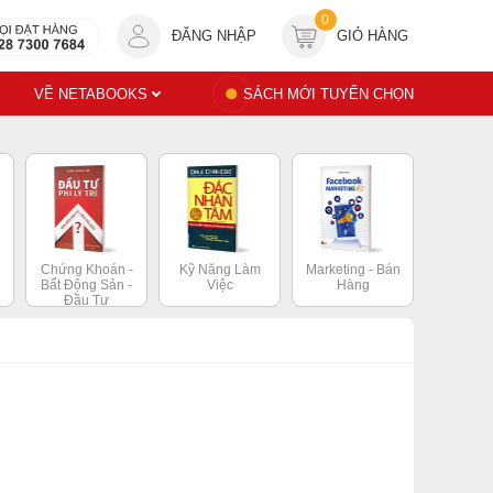
0
ĐĂNG NHẬP
GIỎ HÀNG
VỀ NETABOOKS
SÁCH MỚI TUYỂN CHỌN
Chứng Khoán -
Kỹ Năng Làm
Marketing - Bán
Bất Động Sản -
Việc
Hàng
Đầu Tư