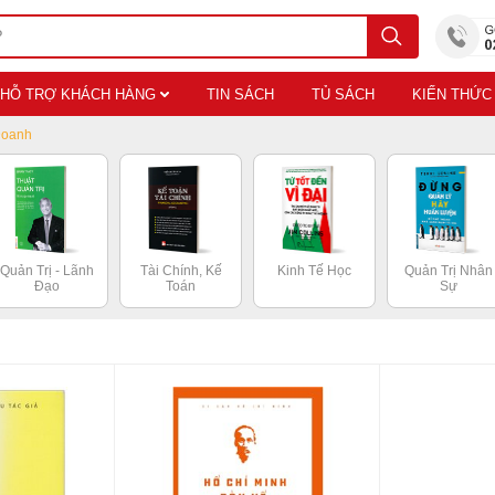
HỖ TRỢ KHÁCH HÀNG
TIN SÁCH
TỦ SÁCH
KIẾN THỨC
Doanh
Quản Trị - Lãnh
Tài Chính, Kế
Kinh Tế Học
Quản Trị Nhân
Đạo
Toán
Sự