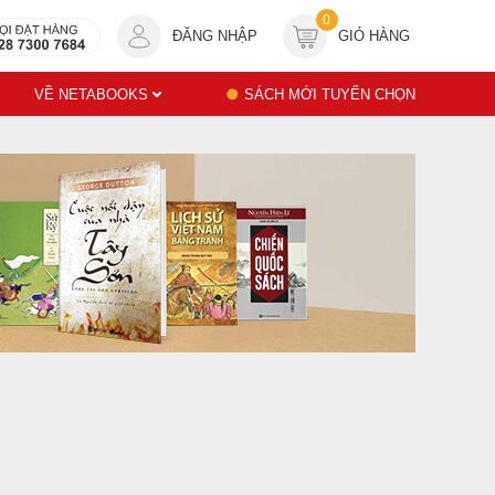
0
ĐĂNG NHẬP
GIỎ HÀNG
VỀ NETABOOKS
SÁCH MỚI TUYỂN CHỌN