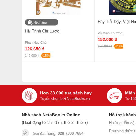
Hãy Trỗi Dậy, Việt N
Hết hàng
Hải Trình Chí Lược
Vũ Minh Khương
152.000 ₫
Phan Huy Chú
190.000 ₫
-20%
126.650 ₫
149.000 ₫
-15%
Hơn 33.000 tựa sách hay
Miễn
Tuyển chọn bởi NetaBooks.vn
Từ 15
Nhà sách NetaBooks Online
Hỗ trợ khác
(Hoạt động từ 8h - 17h, thứ 2 - thứ 7)
Hướng dẫn đặt
Phương thức t
Gọi đặt hàng:
028 7300 7684