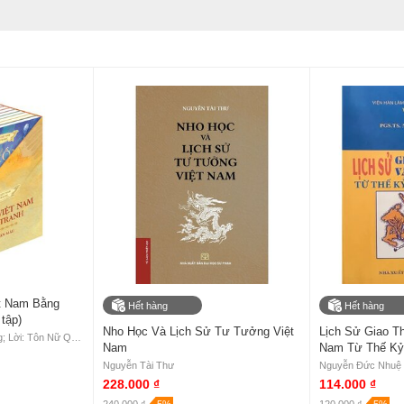
t Nam Bằng
Hết hàng
Hết hàng
tập)
Nho Học Và Lịch Sử Tư Tưởng Việt
Lịch Sử Giao Th
Chủ biên: Trần Bạch Đằng; Lời: Tôn Nữ Quỳnh Trân; Tranh: Nguyễn Huy Khôi; Tô màu: Nguyễn Thùy Linh
Nam
Nam Từ Thế Kỷ
Nguyễn Tài Thư
Nguyễn Đức Nhuệ
228.000 ₫
114.000 ₫