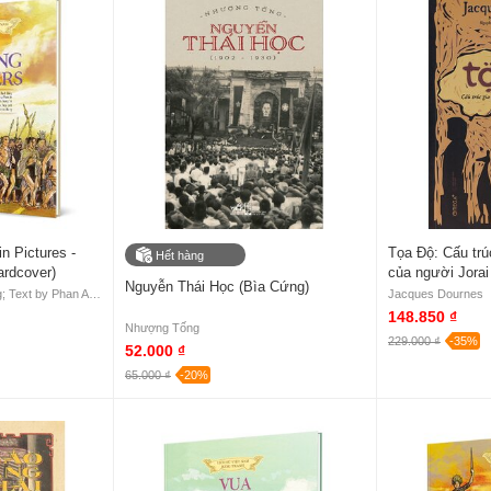
in Pictures -
Tọa Độ: Cấu trú
Hết hàng
ardcover)
của người Jorai
Nguyễn Thái Học (Bìa Cứng)
Edited by Trần Bạch Đằng; Text by Phan An; Pictures by Nguyễn Trung Tín; Coloured by Nguyễn Thùy Linh; Translated by Mai Barry and Patrick Barry
Jacques Dournes
148.850 ₫
Nhượng Tống
229.000 ₫
-35%
52.000 ₫
65.000 ₫
-20%