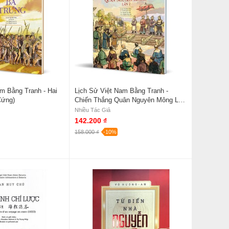
m Bằng Tranh - Hai
Lịch Sử Việt Nam Bằng Tranh -
Cứng)
Chiến Thắng Quân Nguyên Mông Lần
2 (Bìa Cứng)
Nhiều Tác Giả
142.200 ₫
158.000 ₫
-10%