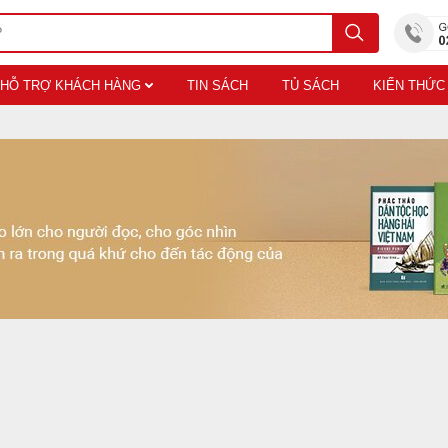
HỖ TRỢ KHÁCH HÀNG
TIN SÁCH
TỦ SÁCH
KIẾN THỨC