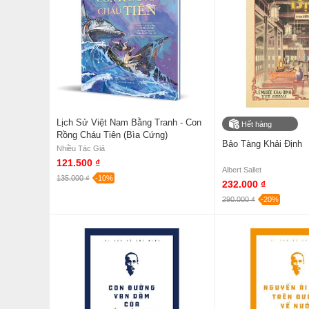
Lịch Sử Việt Nam Bằng Tranh - Con
Hết hàng
Rồng Cháu Tiên (Bìa Cứng)
Bảo Tàng Khải Định
Nhiều Tác Giả
121.500 ₫
Albert Sallet
135.000 ₫
-10%
232.000 ₫
290.000 ₫
-20%