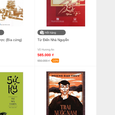
Hết hàng
ược (Bìa cứng)
Từ Điển Nhà Nguyễn
Võ Hương An
585.000 ₫
650.000 ₫
-10%