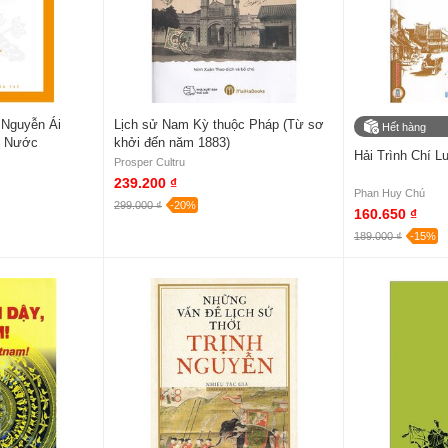
 Nguyễn Ái
Lịch sử Nam Kỳ thuộc Pháp (Từ sơ
Hết hàng
ề Nước
khởi đến năm 1883)
Hải Trình Chí L
Prosper Cultru
239.200 ₫
Phan Huy Chú
299.000 ₫
-20%
160.650 ₫
189.000 ₫
-15%