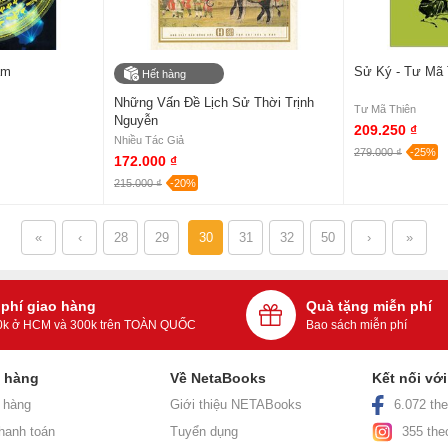
am
Sử Ký - Tư Mã 
Hết hàng
Những Vấn Đề Lịch Sử Thời Trịnh
Tư Mã Thiên
Nguyễn
209.250 ₫
Nhiều Tác Giả
279.000 ₫
-25%
172.000 ₫
215.000 ₫
-20%
«
‹
28
29
30
31
32
50
›
»
 phí giao hàng
Quà tặng miễn phí
0k ở HCM và 300k trên TOÀN QUỐC
Bao sách miễn phí
h hàng
Về NetaBooks
Kết nối vớ
 hàng
Giới thiệu NETABooks
6.072 the
hanh toán
Tuyển dụng
355 the