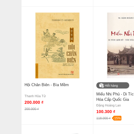
Hội Chân Biên - Bìa Mềm
Hết hàng
Miếu Nhị Phủ - Di Tí
Thanh Hòa Tử
Hóa Cấp Quốc Gia
200.000 ₫
Đặng Hoàng Lan
200.000 ₫
100.300 ₫
118.000 ₫
-15%