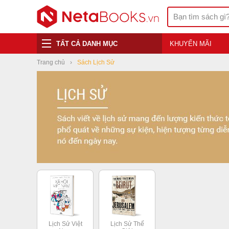
TẤT CẢ DANH MỤC
KHUYẾN MÃI
Trang chủ
Sách Lịch Sử
Lịch Sử Việt
Lịch Sử Thế