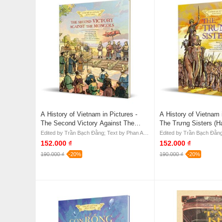
A History of Vietnam in Pictures -
A History of Vietnam 
The Second Victory Against The
The Trưng Sisters (H
Mongols (Hardcover)
Edited by Trần Bạch Đằng; Text by Phan An; Pictures by Nguyễn Trung Tín; Coloured by Nguyễn Thùy Linh; Translated by Mai Barry and Patrick Barry
152.000 ₫
152.000 ₫
190.000 ₫
-20%
190.000 ₫
-20%