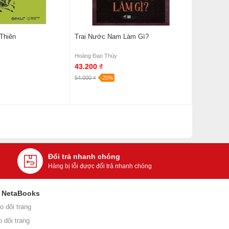
Thiên
Trai Nước Nam Làm Gì?
Hoàng Đạo Thúy
43.200 ₫
54.000 ₫
-20%
Đổi trả nhanh chóng
Hàng bị lỗi được đổi trả nhanh chóng
i NetaBooks
o dõi trang
o dõi trang