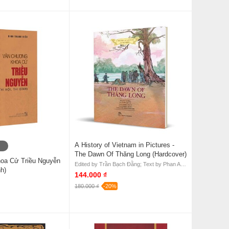
A History of Vietnam in Pictures -
The Dawn Of Thăng Long (Hardcover)
oa Cử Triều Nguyễn
Edited by Trần Bạch Đằng; Text by Phan An; Pictures by Nguyễn Trung Tín; Coloured by Nguyễn Thùy Linh; Translated by Mai Barry and Patrick Barry
nh)
144.000 ₫
180.000 ₫
-20%