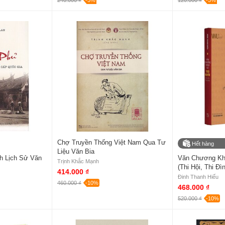
240.000 ₫
-5%
120.000 ₫
-5%
Chợ Truyền Thống Việt Nam Qua Tư
Hết hàng
Liệu Văn Bia
ch Lịch Sử Văn
Văn Chương Kh
Trịnh Khắc Mạnh
(Thi Hội, Thi Đì
414.000 ₫
Đinh Thanh Hiếu
460.000 ₫
-10%
468.000 ₫
520.000 ₫
-10%