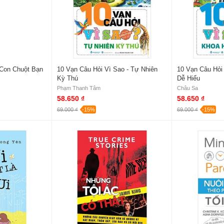
Con Chuột Bạn
10 Vạn Câu Hỏi Vì Sao - Tự Nhiên
10 Vạn Câu Hỏi
Kỳ Thú
Dễ Hiểu
Phạm Thanh Tâm
Châu Sa
58.650 ₫
58.650 ₫
69.000 ₫
-15%
69.000 ₫
-15%