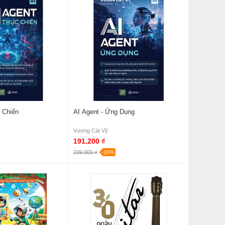
 Chiến
AI Agent - Ứng Dụng
Vương Cát Vỹ
191.200 ₫
239.000 ₫
-20%