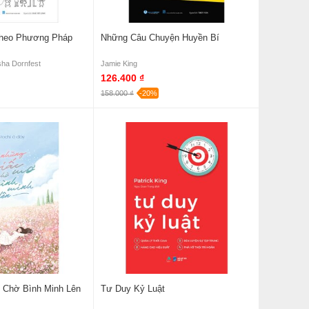
Theo Phương Pháp
Những Câu Chuyện Huyền Bí
sha Dornfest
Jamie King
126.400 ₫
158.000 ₫
-20%
 Chờ Bình Minh Lên
Tư Duy Kỷ Luật