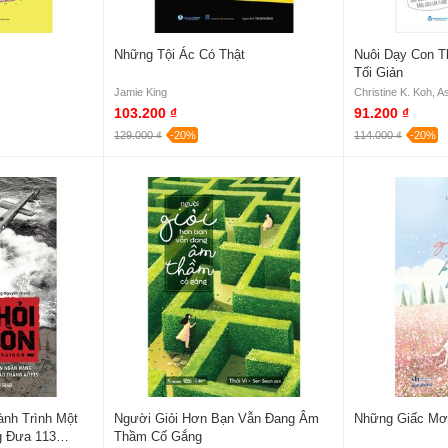
Những Tội Ác Có Thật
Nuôi Dạy Con 
Tối Giản
Jamie King
Christine K. Koh, A
103.200 ₫
91.200 ₫
129.000 ₫
-20%
114.000 ₫
-20%
ành Trình Một
Người Giỏi Hơn Bạn Vẫn Đang Âm
Những Giấc Mơ
g Đưa 113
Thầm Cố Gắng