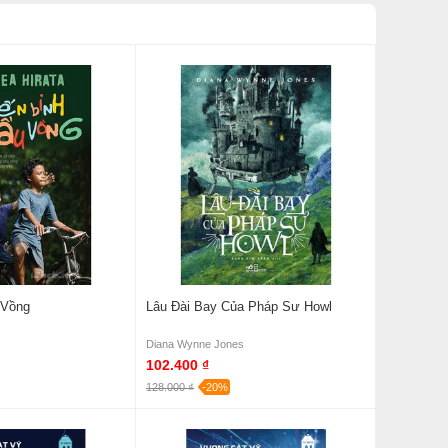
 Vồng
Lâu Đài Bay Của Pháp Sư Howl
Diana Wynne Jones
102.400 ₫
128.000 ₫
-20%