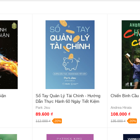
iận
Sổ Tay Quản Lý Tài Chính - Hướng
Chiến Binh Cầu
Dẫn Thực Hành 60 Ngày Tiết Kiệm
Park Jisu
Andrea Hirata
89.600 ₫
108.000 ₫
112.000 ₫
-20%
135.000 ₫
-20%