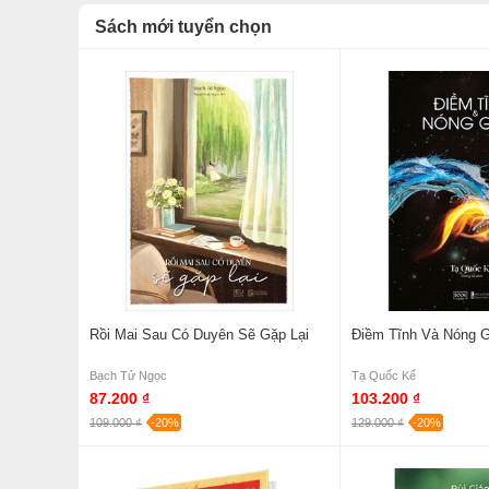
Sách mới tuyển chọn
Rồi Mai Sau Có Duyên Sẽ Gặp Lại
Điềm Tĩnh Và Nóng G
Bạch Tử Ngọc
Tạ Quốc Kế
87.200 ₫
103.200 ₫
109.000 ₫
-20%
129.000 ₫
-20%