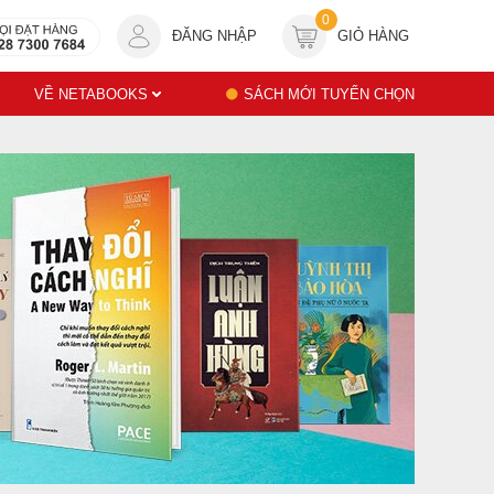
0
ĐĂNG NHẬP
GIỎ HÀNG
VỀ NETABOOKS
SÁCH MỚI TUYỂN CHỌN