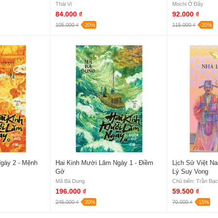
Vào Tháng
Thái Vi
Mochi Ở Đây
84.000 ₫
92.000 ₫
105.000 ₫
-20%
115.000 ₫
-20%
gày 2 - Mệnh
Hai Kinh Mười Lăm Ngày 1 - Điềm
Lịch Sử Việt N
Gở
Lý Suy Vong
Mã Bá Dung
196.000 ₫
59.500 ₫
245.000 ₫
-20%
70.000 ₫
-15%