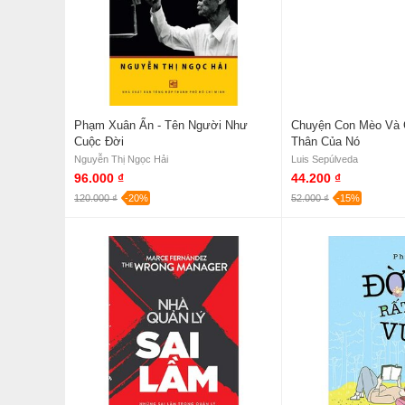
Phạm Xuân Ẩn - Tên Người Như
Chuyện Con Mèo Và 
Cuộc Đời
Thân Của Nó
Nguyễn Thị Ngọc Hải
Luis Sepúlveda
96.000 ₫
44.200 ₫
120.000 ₫
-20%
52.000 ₫
-15%