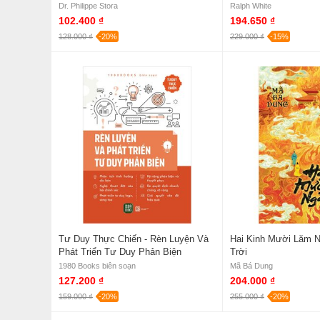
Thường Dân Rời Đi 
Dr. Philippe Stora
Ralph White
4/1975
102.400 ₫
194.650 ₫
128.000 ₫
-20%
229.000 ₫
-15%
Tư Duy Thực Chiến - Rèn Luyện Và
Hai Kinh Mười Lăm N
Phát Triển Tư Duy Phản Biện
Trời
1980 Books biên soạn
Mã Bá Dung
127.200 ₫
204.000 ₫
159.000 ₫
-20%
255.000 ₫
-20%