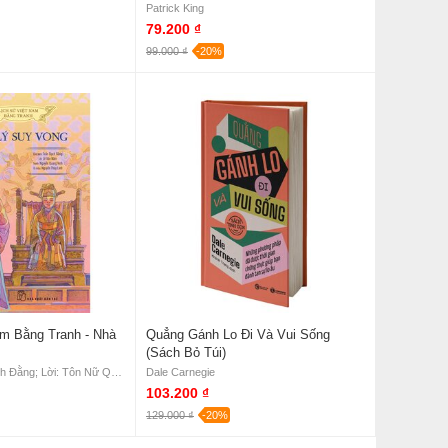
Patrick King
79.200 ₫
99.000 ₫
-20%
am Bằng Tranh - Nhà
Quẳng Gánh Lo Đi Và Vui Sống
(Sách Bỏ Túi)
Chủ biên: Trần Bạch Đằng; Lời: Tôn Nữ Quỳnh Trân; Tranh: Nguyễn Huy Khôi; Tô màu: Nguyễn Thùy Linh
Dale Carnegie
103.200 ₫
129.000 ₫
-20%