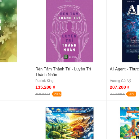
Rèn Tâm Thành Trí - Luyện Trí
AI Agent - Thực
Thành Nhân
Patrick King
Vương Cát Vỹ
135.200 ₫
207.200 ₫
169.000 ₫
-20%
259.000 ₫
-20%