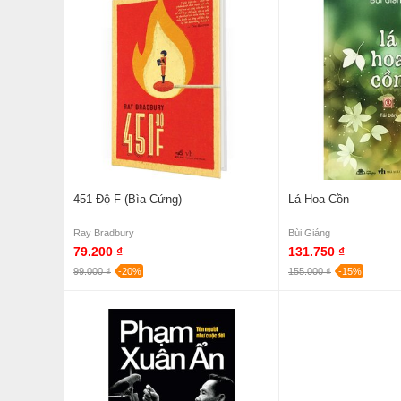
451 Độ F (Bìa Cứng)
Lá Hoa Cồn
Ray Bradbury
Bùi Giáng
79.200 ₫
131.750 ₫
99.000 ₫
-20%
155.000 ₫
-15%