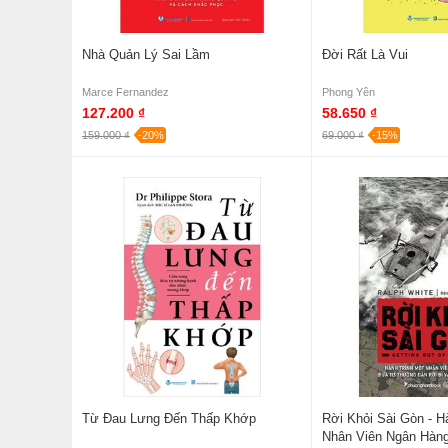
Nhà Quản Lý Sai Lầm
Đời Rất Là Vui
Marce Fernandez
Phong Yên
127.200 ₫
58.650 ₫
159.000 ₫
-20%
69.000 ₫
-15%
Từ Đau Lưng Đến Thấp Khớp
Rời Khỏi Sài Gòn - H
Nhân Viên Ngân Hàn