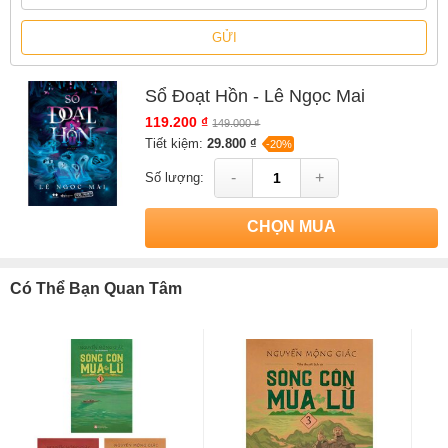
hàng NetaBooks tại Tiki với ưu đãi Bao sách miễn phí và tặng
Bookmark
GỬI
Sổ Đoạt Hồn - Lê Ngọc Mai
119.200 ₫
149.000 ₫
Tiết kiệm:
29.800 ₫
-20%
-
+
Số lượng:
CHỌN MUA
Có Thể Bạn Quan Tâm