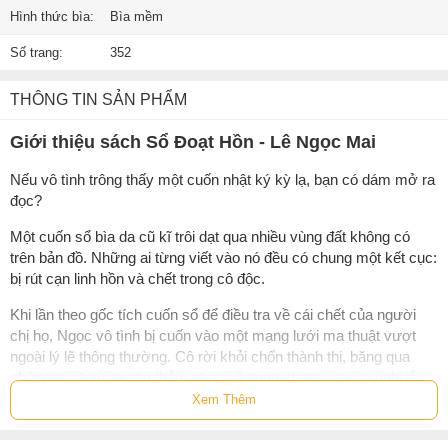
Hình thức bìa:
Bìa mềm
Số trang:
352
THÔNG TIN SẢN PHẨM
Giới thiệu sách Sổ Đoạt Hồn - Lê Ngọc Mai
Nếu vô tình trông thấy một cuốn nhật ký kỳ lạ, bạn có dám mở ra
đọc?
Một cuốn sổ bìa da cũ kĩ trôi dạt qua nhiều vùng đất không có
trên bản đồ. Những ai từng viết vào nó đều có chung một kết cục:
bị rút cạn linh hồn và chết trong cô độc.
Khi lần theo gốc tích cuốn sổ để điều tra về cái chết của người
chị họ, Ngọc vô tình bị cuốn vào một mạng lưới ma thuật vượt
ngoài lý lẽ thông thường. Cô rời khỏi chốn thành thị, băng qua
những cánh rừng sâu thẳm như mê cung, tham gia vào nghi lễ
trừ tà với những tinh thể kỳ lạ và những ký tự bí ẩn - nơi mà linh
Xem Thêm
hồn người chết trở thành một dạng năng lượng bị thu giữ, phân rã
và tái sử dụng.