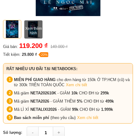
Xem thêm
hình
119.200 ₫
Giá bán:
149.000 ₫
Tiết kiệm:
29.800 ₫
-20%
RẤT NHIỀU ƯU ĐÃI TẠI NETABOOKS:
MIỄN PHÍ GIAO HÀNG
cho đơn hàng từ 150k Ở TP.HCM (cũ) và
từ 300k TRÊN TOÀN QUỐC
Xem chi tiết
Mã giảm
NETA202610K
- GIẢM
10k
CHO ĐH từ
299k
Mã giảm
NETA2026
- GIẢM THÊM
5%
CHO ĐH từ
499k
Mã LÌ XÌ
NETALIXI2026
- GIẢM
99k
CHO
ĐH từ
1.999k
Bao sách miễn phí
(theo yêu cầu)
Xem chi tiết
-
+
Số lượng: