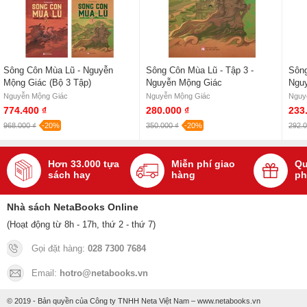
Sông Côn Mùa Lũ - Nguyễn
Sông Côn Mùa Lũ - Tập 3 -
Sông
Mộng Giác (Bộ 3 Tập)
Nguyễn Mộng Giác
Ngu
Nguyễn Mộng Giác
Nguyễn Mộng Giác
Nguy
774.400 ₫
280.000 ₫
233
968.000 ₫
-20%
350.000 ₫
-20%
292.0
Hơn 33.000 tựa
Miễn phí giao
Qu
sách hay
hàng
ph
Nhà sách NetaBooks Online
(Hoạt động từ 8h - 17h, thứ 2 - thứ 7)
Gọi đặt hàng:
028 7300 7684
Email:
hotro@netabooks.vn
© 2019 - Bản quyền của Công ty TNHH Neta Việt Nam – www.netabooks.vn