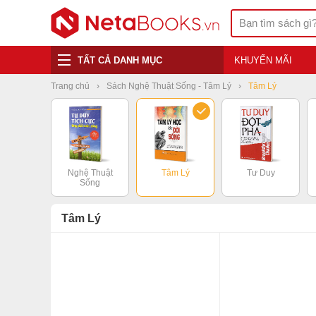
TẤT CẢ DANH MỤC
KHUYẾN MÃI
Trang chủ
Sách Nghệ Thuật Sống - Tâm Lý
Tâm Lý
Nghệ Thuật
Tâm Lý
Tư Duy
Sống
Tâm Lý