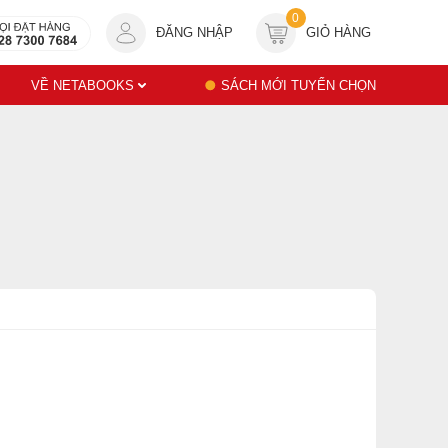
0
ĐĂNG NHẬP
GIỎ HÀNG
VỀ NETABOOKS
SÁCH MỚI TUYỂN CHỌN