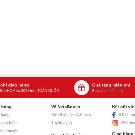
 phí giao hàng
Quà tặng miễn phí
0k ở HCM và 300k trên TOÀN QUỐC
Bao sách miễn phí
h hàng
Về NetaBooks
Kết nối vớ
 hàng
Giới thiệu NETABooks
6.072 the
hanh toán
Tuyển dụng
355 the
ận chuyển
Gian hàng