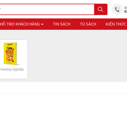
HỖ TRỢ KHÁCH HÀNG
TIN SÁCH
TỦ SÁCH
KIẾN THỨC
Hướng Nghiệp