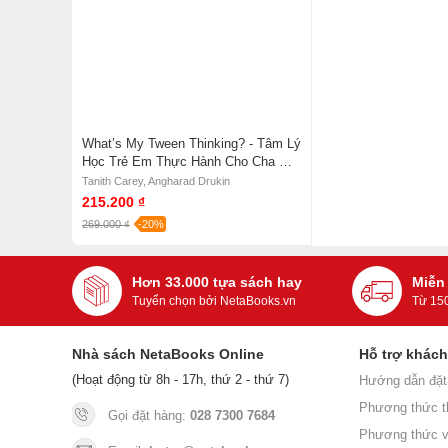
What’s My Tween Thinking? - Tâm Lý
Học Trẻ Em Thực Hành Cho Cha Mẹ
Hiện Đại Có Con Tuổi Từ 8 Đến 12
Tanith Carey, Angharad Drukin
215.200 ₫
269.000 ₫
-20%
Hơn 33.000 tựa sách hay
Miễn
Tuyển chọn bởi NetaBooks.vn
Từ 15
Nhà sách NetaBooks Online
Hỗ trợ khác
(Hoạt động từ 8h - 17h, thứ 2 - thứ 7)
Hướng dẫn đặt
Phương thức t
Gọi đặt hàng:
028 7300 7684
Phương thức v