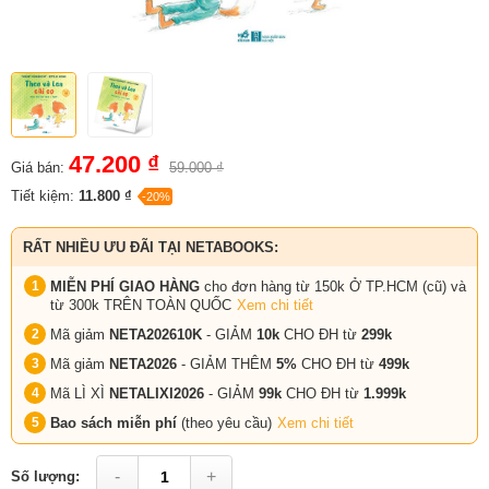
47.200 ₫
Giá bán:
59.000 ₫
Tiết kiệm:
11.800 ₫
-20%
RẤT NHIỀU ƯU ĐÃI TẠI NETABOOKS:
MIỄN PHÍ GIAO HÀNG
cho đơn hàng từ 150k Ở TP.HCM (cũ) và
từ 300k TRÊN TOÀN QUỐC
Xem chi tiết
Mã giảm
NETA202610K
- GIẢM
10k
CHO ĐH từ
299k
Mã giảm
NETA2026
- GIẢM THÊM
5%
CHO ĐH từ
499k
Mã LÌ XÌ
NETALIXI2026
- GIẢM
99k
CHO
ĐH từ
1.999k
Bao sách miễn phí
(theo yêu cầu)
Xem chi tiết
-
+
Số lượng: