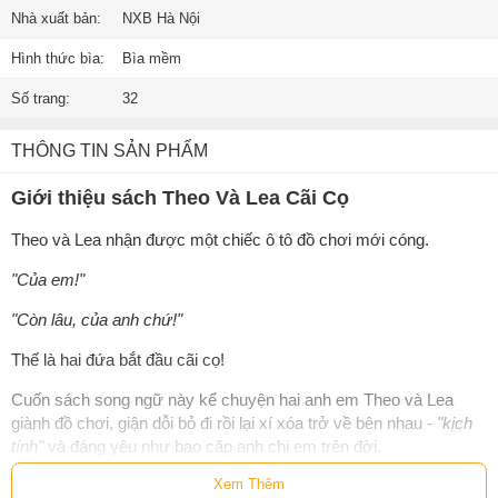
Nhà xuất bản:
NXB Hà Nội
Hình thức bìa:
Bìa mềm
Số trang:
32
THÔNG TIN SẢN PHẨM
Giới thiệu sách Theo Và Lea Cãi Cọ
Theo và Lea nhận được một chiếc ô tô đồ chơi mới cóng.
"Của em!"
"Còn lâu, của anh chứ!"
Thế là hai đứa bắt đầu cãi cọ!
Cuốn sách song ngữ này kể chuyện hai anh em Theo và Lea
giành đồ chơi, giận dỗi bỏ đi rồi lại xí xóa trở về bên nhau -
"kịch
tính"
và đáng yêu như bao cặp anh chị em trên đời.
Xem Thêm
Dành cho tuổi 3+