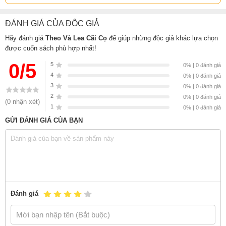
Sách
Theo Và Lea Cãi Cọ
của tác giả
Thierry Robberecht, Estelle
ĐÁNH GIÁ CỦA ĐỘC GIẢ
Meens
, có bán tại Nhà sách online NetaBooks với ưu đãi Bao sách
Hãy đánh giá
Theo Và Lea Cãi Cọ
để giúp những độc giả khác lựa chọn
miễn phí và Gian hàng NetaBooks tại Tiki với ưu đãi Bao sách miễn
được cuốn sách phù hợp nhất!
phí và tặng Bookmark
0/5
5
0% | 0 đánh giá
4
0% | 0 đánh giá
3
0% | 0 đánh giá
2
0% | 0 đánh giá
(0 nhận xét)
1
0% | 0 đánh giá
GỬI ĐÁNH GIÁ CỦA BẠN
Đánh giá