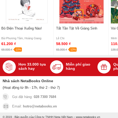
Bỏ Điện Thoại Xuống Nào!
Tất Tần Tật Về Giáng Sinh
Voi 
Bùi Phương Tâm, Hoàng Giang
Lê Chi
Minh 
61.200 ₫
58.500 ₫
110
68.000 ₫
-10%
65.000 ₫
-10%
138.0
Hơn 33.000 tựa
Miễn phí giao
Qu
sách hay
hàng
ph
Nhà sách NetaBooks Online
(Hoạt động từ 8h - 17h, thứ 2 - thứ 7)
Gọi đặt hàng:
028 7300 7684
Email:
hotro@netabooks.vn
© 2019 - Bản quyền của Công ty TNHH Neta Việt Nam – www.netabooks.vn