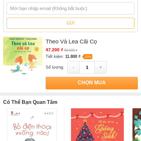
GỬI
Theo Và Lea Cãi Cọ
47.200 ₫
59.000 ₫
Tiết kiệm:
11.800 ₫
-20%
-
+
Số lượng:
CHỌN MUA
Có Thể Bạn Quan Tâm