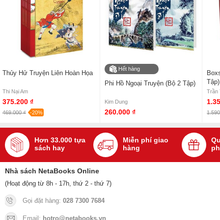
Hết hàng
Thủy Hử Truyện Liên Hoàn Họa
Boxs
Tập)
Phi Hồ Ngoại Truyện (Bộ 2 Tập)
Thi Nại Am
Trần
375.200 ₫
1.3
Kim Dung
260.000 ₫
469.000 ₫
-20%
1.590
Hơn 33.000 tựa
Miễn phí giao
Qu
sách hay
hàng
ph
Nhà sách NetaBooks Online
(Hoạt động từ 8h - 17h, thứ 2 - thứ 7)
Gọi đặt hàng:
028 7300 7684
Email:
hotro@netabooks.vn