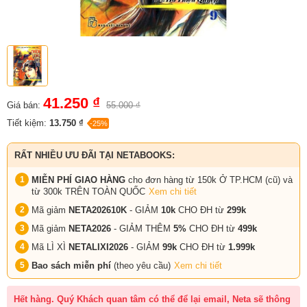
41.250 ₫
Giá bán:
55.000 ₫
Tiết kiệm:
13.750 ₫
-25%
RẤT NHIỀU ƯU ĐÃI TẠI NETABOOKS:
MIỄN PHÍ GIAO HÀNG
cho đơn hàng từ 150k Ở TP.HCM (cũ) và
từ 300k TRÊN TOÀN QUỐC
Xem chi tiết
Mã giảm
NETA202610K
- GIẢM
10k
CHO ĐH từ
299k
Mã giảm
NETA2026
- GIẢM THÊM
5%
CHO ĐH từ
499k
Mã LÌ XÌ
NETALIXI2026
- GIẢM
99k
CHO
ĐH từ
1.999k
Bao sách miễn phí
(theo yêu cầu)
Xem chi tiết
Hết hàng. Quý Khách quan tâm có thể để lại email, Neta sẽ thông