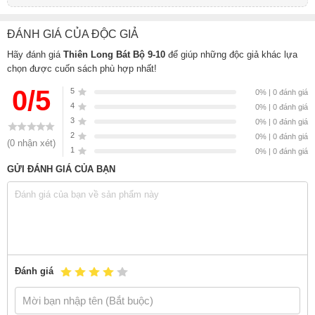
ĐÁNH GIÁ CỦA ĐỘC GIẢ
Hãy đánh giá
Thiên Long Bát Bộ 9-10
để giúp những độc giả khác lựa
chọn được cuốn sách phù hợp nhất!
0/5
5
0% | 0 đánh giá
4
0% | 0 đánh giá
3
0% | 0 đánh giá
2
0% | 0 đánh giá
(0 nhận xét)
1
0% | 0 đánh giá
GỬI ĐÁNH GIÁ CỦA BẠN
Đánh giá