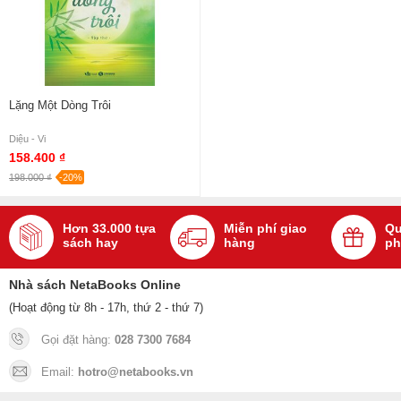
Lặng Một Dòng Trôi
Diệu - Vi
158.400 ₫
198.000 ₫
-20%
Hơn 33.000 tựa
Miễn phí giao
Qu
sách hay
hàng
ph
Nhà sách NetaBooks Online
(Hoạt động từ 8h - 17h, thứ 2 - thứ 7)
Gọi đặt hàng:
028 7300 7684
Email:
hotro@netabooks.vn