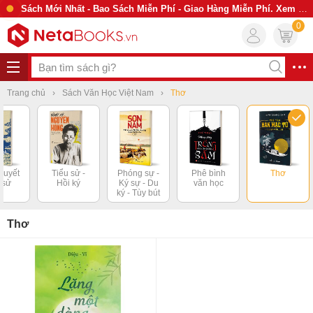
Sách Mới Nhất - Bao Sách Miễn Phí - Giao Hàng Miễn Phí. Xem Ngay
0
Trang chủ
Sách Văn Học Việt Nam
Thơ
thuyết
Tiểu sử -
Phóng sự -
Phê bình
Thơ
h sử
Hồi ký
Ký sự - Du
văn học
ký - Tùy bút
Thơ