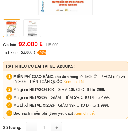
92.000 ₫
Giá bán:
115.000 ₫
Tiết kiệm:
23.000 ₫
-20%
RẤT NHIỀU ƯU ĐÃI TẠI NETABOOKS:
MIỄN PHÍ GIAO HÀNG
cho đơn hàng từ 150k Ở TP.HCM (cũ) và
từ 300k TRÊN TOÀN QUỐC
Xem chi tiết
Mã giảm
NETA202610K
- GIẢM
10k
CHO ĐH từ
299k
Mã giảm
NETA2026
- GIẢM THÊM
5%
CHO ĐH từ
499k
Mã LÌ XÌ
NETALIXI2026
- GIẢM
99k
CHO
ĐH từ
1.999k
Bao sách miễn phí
(theo yêu cầu)
Xem chi tiết
-
+
Số lượng: