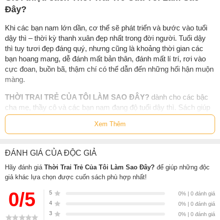
Đây?
Khi các bạn nam lớn dần, cơ thể sẽ phát triển và bước vào tuổi
dậy thì – thời kỳ thanh xuân đẹp nhất trong đời người. Tuổi dậy
thì tuy tươi đẹp đáng quý, nhưng cũng là khoảng thời gian các
bạn hoang mang, dễ đánh mất bản thân, đánh mất lí trí, rơi vào
cực đoan, buồn bã, thậm chí có thể dẫn đến những hối hận muộn
màng.
THỜI TRAI TRẺ CỦA TÔI LÀM SAO ĐÂY?
dành cho các bậc
cha mẹ, thầy cô và các bạn nam đang độ tuổi dậy thì. Sách giúp
mọi người hiểu về các đặc điểm, quy luật phát triển tâm sinh lý ở
Xem Thêm
các bạn nam đang độ tuổi này, từ đó tìm ra phương pháp phù
hợp cho việc giáo dục, nhằm giải quyết những trở ngại tâm lý mà
các bạn nam tuổi dậy thì gặp phải trong cuộc sống và quá trình
ĐÁNH GIÁ CỦA ĐỘC GIẢ
trưởng thành.
Hãy đánh giá
Thời Trai Trẻ Của Tôi Làm Sao Đây?
để giúp những độc
Hy vọng sách sẽ giúp phụ huynh đưa ra các hướng dẫn có hiệu
giả khác lựa chọn được cuốn sách phù hợp nhất!
quả và giáo dục con khoa học hơn, đồng thời giúp các bạn nam
0/5
5
0% | 0 đánh giá
vui vẻ trải qua thời thanh xuân tươi đẹp.
4
0% | 0 đánh giá
3
0% | 0 đánh giá