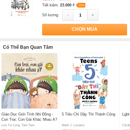
Tiết kiệm:
23.000 ₫
-20%
-
+
Số lượng:
CHỌN MUA
Có Thể Bạn Quan Tâm
Giáo Dục Giới Tính Nhi Đồng -
5 Tiêu Chí Dậy Thì Thành Công
Lgb
Con Trai, Con Gái Khác Nhau Ạ?
Lưu Tự Long, Tam Tam
Mark J. Luciano
Cécil