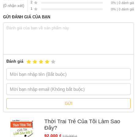
Sách
Thời Trai Trẻ Của Tôi Làm Sao Đây?
của tác giả
Lưu Dĩnh
,
2
0% | 0 đánh giá
(0 nhận xét)
có bán tại Nhà sách online NetaBooks với ưu đãi Bao sách miễn phí
1
0% | 0 đánh giá
và Gian hàng NetaBooks tại Tiki với ưu đãi Bao sách miễn phí và
GỬI ĐÁNH GIÁ CỦA BẠN
tặng Bookmark
Đánh giá
GỬI
Thời Trai Trẻ Của Tôi Làm Sao
Đây?
92.000 ₫
115.000 ₫