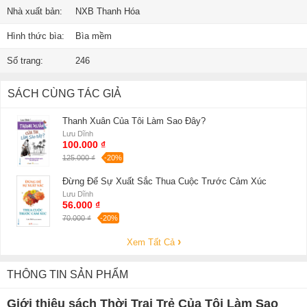
Nhà xuất bản:
NXB Thanh Hóa
Hình thức bìa:
Bìa mềm
Số trang:
246
SÁCH CÙNG TÁC GIẢ
Thanh Xuân Của Tôi Làm Sao Đây?
Lưu Dĩnh
100.000 ₫
125.000 ₫
-20%
Đừng Để Sự Xuất Sắc Thua Cuộc Trước Cảm Xúc
Lưu Dĩnh
56.000 ₫
70.000 ₫
-20%
Xem Tất Cả
THÔNG TIN SẢN PHẨM
Giới thiệu sách Thời Trai Trẻ Của Tôi Làm Sao