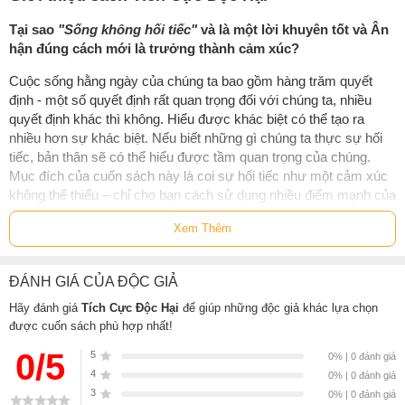
Tại sao
"Sống không hối tiếc"
và là một lời khuyên tốt và Ân
hận đúng cách mới là trưởng thành cảm xúc?
Cuộc sống hằng ngày của chúng ta bao gồm hàng trăm quyết
định - một số quyết định rất quan trọng đối với chúng ta, nhiều
quyết định khác thì không. Hiểu được khác biệt có thể tạo ra
nhiều hơn sự khác biệt. Nếu biết những gì chúng ta thực sự hối
tiếc, bản thân sẽ có thể hiểu được tầm quan trọng của chúng.
Mục đích của cuốn sách này là coi sự hối tiếc như một cảm xúc
không thể thiếu – chỉ cho bạn cách sử dụng nhiều điểm mạnh của
nó để đưa ra quyết định tốt hơn, hoạt động tốt hơn ở nơi làm việc
Xem Thêm
và trường học, mang lại ý nghĩa lớn hơn cho cuộc sống của bạn.
Hối tiếc không nguy hiểm hay bất thường gì cả, mà nó là sự
ĐÁNH GIÁ CỦA ĐỘC GIẢ
chệch hướng khỏi con đường vững chắc dẫn đến hạnh phúc. Nó
lành mạnh và phổ biến, là một phần không thể thiếu của con
Hãy đánh giá
Tích Cực Độc Hại
để giúp những độc giả khác lựa chọn
người.
được cuốn sách phù hợp nhất!
Hối tiếc cũng có giá trị. Nó soi rọi. Nó chỉ dẫn. Một khi được thực
0/5
5
0% | 0 đánh giá
hiện đúng, nó sẽ chẳng kéo chúng ta xuống; mà nó có thể nâng
4
0% | 0 đánh giá
chúng ta lên. Nó không phải là một sự mơ mộng hão huyền nào
3
0% | 0 đánh giá