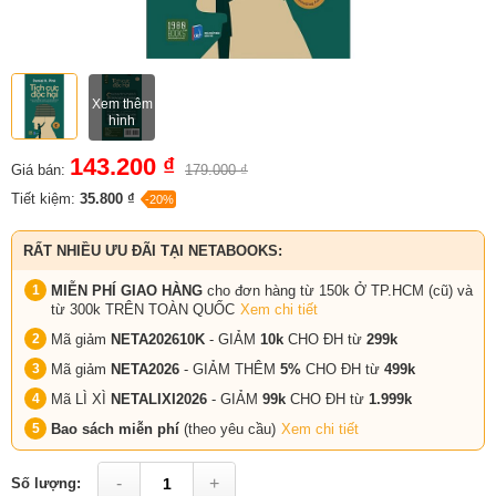
Xem thêm
hình
143.200 ₫
Giá bán:
179.000 ₫
Tiết kiệm:
35.800 ₫
-20%
RẤT NHIỀU ƯU ĐÃI TẠI NETABOOKS:
MIỄN PHÍ GIAO HÀNG
cho đơn hàng từ 150k Ở TP.HCM (cũ) và
từ 300k TRÊN TOÀN QUỐC
Xem chi tiết
Mã giảm
NETA202610K
- GIẢM
10k
CHO ĐH từ
299k
Mã giảm
NETA2026
- GIẢM THÊM
5%
CHO ĐH từ
499k
Mã LÌ XÌ
NETALIXI2026
- GIẢM
99k
CHO
ĐH từ
1.999k
Bao sách miễn phí
(theo yêu cầu)
Xem chi tiết
-
+
Số lượng: