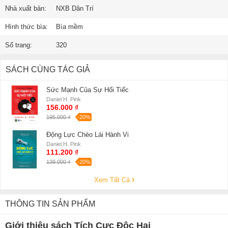
Nhà xuất bản:
NXB Dân Trí
Hình thức bìa:
Bìa mềm
Số trang:
320
SÁCH CÙNG TÁC GIẢ
Sức Mạnh Của Sự Hối Tiếc
Daniel H. Pink
156.000 ₫
195.000 ₫
-20%
Động Lực Chèo Lái Hành Vi
Daniel H. Pink
111.200 ₫
139.000 ₫
-20%
Xem Tất Cả
THÔNG TIN SẢN PHẨM
Giới thiệu sách Tích Cực Độc Hại