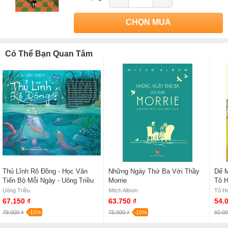
CHỌN MUA
Có Thể Bạn Quan Tâm
Thủ Lĩnh Rô Đồng - Học Văn
Những Ngày Thứ Ba Với Thầy
Dế M
Tiến Bộ Mỗi Ngày - Uông Triều
Morrie
Tô H
Uông Triều
Mitch Albom
Tô H
67.150 ₫
63.750 ₫
54.
79.000 ₫
-15%
75.000 ₫
-15%
60.00