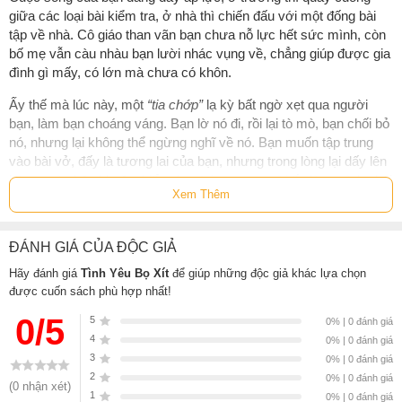
giữa các loại bài kiểm tra, ở nhà thì chiến đấu với một đống bài
tập về nhà. Cô giáo than vãn bạn chưa nỗ lực hết sức mình, còn
bố mẹ vẫn càu nhàu bạn lười nhác vụng về, chẳng giúp được gia
đình gì mấy, có lớn mà chưa có khôn.
Ấy thế mà lúc này, một
“tia chớp”
lạ kỳ bất ngờ xẹt qua người
bạn, làm bạn choáng váng. Bạn lờ nó đi, rồi lại tò mò, bạn chối bỏ
nó, nhưng lại không thể ngừng nghĩ về nó. Bạn muốn tập trung
vào bài vở, đấy là tương lai của bạn, nhưng trong lòng lại dấy lên
hàng ngàn băn khoăn, kiểu như: tại sao nụ cười ấy làm mình chói
Xem Thêm
mắt thế?
“Không thể thế được, đây không phải là lúc. Yêu đương phiền
ĐÁNH GIÁ CỦA ĐỘC GIẢ
phức. Học đã phát ốm rồi. Tiền đâu mà yêu.”
Hãy đánh giá
Tình Yêu Bọ Xít
để giúp những độc giả khác lựa chọn
“Rất nhiều khi chỉ cần một ánh mắt trong veo cũng đã đủ làm đổi
được cuốn sách phù hợp nhất!
thay cả thế giới của một con người.”
0/5
5
0% | 0 đánh giá
4
0% | 0 đánh giá
Thông tin tác giả Nguyễn Hoàng Diệu Thủy
3
0% | 0 đánh giá
2
0% | 0 đánh giá
Nguyễn Hoàng Diệu Thủy
(0 nhận xét)
1
0% | 0 đánh giá