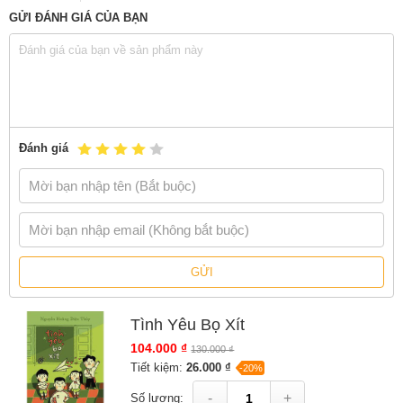
NGUYỄN HOÀNG DIỆU THỦY
hiện
GỬI ĐÁNH GIÁ CỦA BẠN
sống tại Hà Nội là nhà văn, biên tập viên
sách. Một tác giả tâm huyết với mảng
sáng tác cho thiếu nhi.
Các tựa sách được xuất bản:
Trong vòng tay mẹ (2021)
Đánh giá
Đu đưa trên ngọn cây bàng (2022)
Giải thưởng:
Giải Khát vọng Dế Mèn (2022)
Xem tất cả sách của tác giả Nguyễn Hoàng Diệu Thủy
GỬI
Sách
Tình Yêu Bọ Xít
của tác giả
Nguyễn Hoàng Diệu Thủy
, có
bán tại Nhà sách online NetaBooks với ưu đãi Bao sách miễn phí và
Tình Yêu Bọ Xít
Gian hàng NetaBooks tại Tiki với ưu đãi Bao sách miễn phí và tặng
Bookmark
104.000 ₫
130.000 ₫
Tiết kiệm:
26.000 ₫
-20%
-
+
Số lượng: