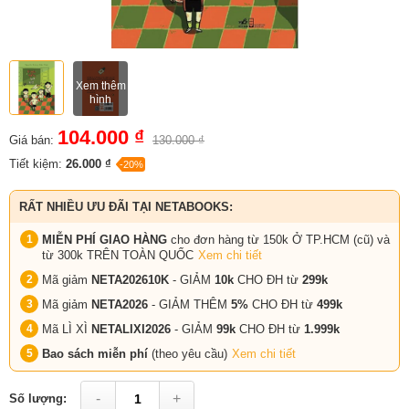
Xem thêm
hình
104.000 ₫
Giá bán:
130.000 ₫
Tiết kiệm:
26.000 ₫
-20%
RẤT NHIỀU ƯU ĐÃI TẠI NETABOOKS:
MIỄN PHÍ GIAO HÀNG
cho đơn hàng từ 150k Ở TP.HCM (cũ) và
từ 300k TRÊN TOÀN QUỐC
Xem chi tiết
Mã giảm
NETA202610K
- GIẢM
10k
CHO ĐH từ
299k
Mã giảm
NETA2026
- GIẢM THÊM
5%
CHO ĐH từ
499k
Mã LÌ XÌ
NETALIXI2026
- GIẢM
99k
CHO
ĐH từ
1.999k
Bao sách miễn phí
(theo yêu cầu)
Xem chi tiết
-
+
Số lượng: