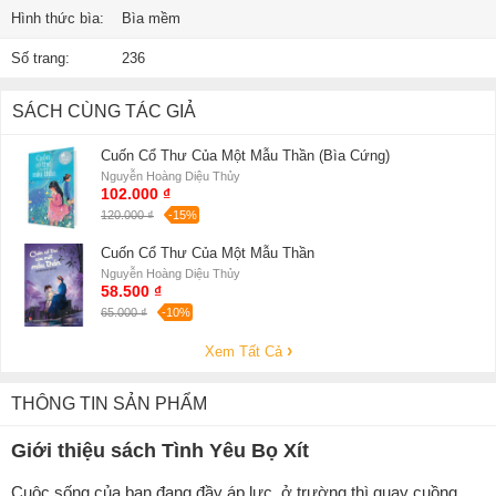
Hình thức bìa:
Bìa mềm
Số trang:
236
SÁCH CÙNG TÁC GIẢ
Cuốn Cổ Thư Của Một Mẫu Thần (Bìa Cứng)
Nguyễn Hoàng Diệu Thủy
102.000 ₫
120.000 ₫
-15%
Cuốn Cổ Thư Của Một Mẫu Thần
Nguyễn Hoàng Diệu Thủy
58.500 ₫
65.000 ₫
-10%
Xem Tất Cả
THÔNG TIN SẢN PHẨM
Giới thiệu sách Tình Yêu Bọ Xít
Cuộc sống của bạn đang đầy áp lực, ở trường thì quay cuồng