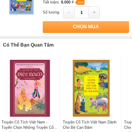
Tiết kiệm:
8.000 ₫
-10%
-
+
Số lượng:
CHỌN MUA
Có Thể Bạn Quan Tâm
Truyện Cổ Tích Việt Nam -
Truyện Cổ Tích Việt Nam Dành
Truy
Tuyển Chọn Những Truyện Cổ
Cho Bé Can Đảm
Cho 