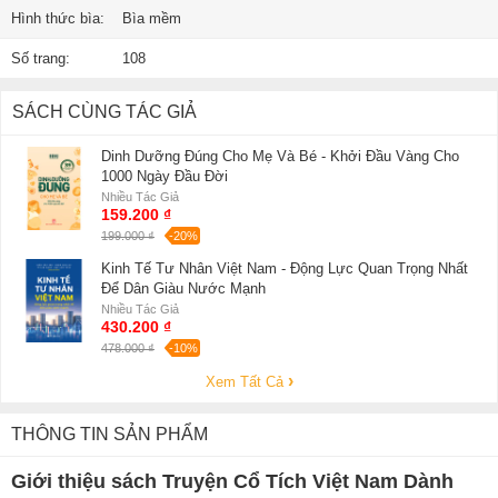
Hình thức bìa:
Bìa mềm
Số trang:
108
SÁCH CÙNG TÁC GIẢ
Dinh Dưỡng Đúng Cho Mẹ Và Bé - Khởi Đầu Vàng Cho
1000 Ngày Đầu Đời
Nhiều Tác Giả
159.200 ₫
199.000 ₫
-20%
Kinh Tế Tư Nhân Việt Nam - Động Lực Quan Trọng Nhất
Để Dân Giàu Nước Mạnh
Nhiều Tác Giả
430.200 ₫
478.000 ₫
-10%
Xem Tất Cả
THÔNG TIN SẢN PHẨM
Giới thiệu sách Truyện Cổ Tích Việt Nam Dành