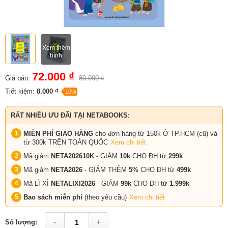
Xem thêm
hình
72.000 ₫
Giá bán:
80.000 ₫
Tiết kiệm:
8.000 ₫
-10%
RẤT NHIỀU ƯU ĐÃI TẠI NETABOOKS:
MIỄN PHÍ GIAO HÀNG
cho đơn hàng từ 150k Ở TP.HCM (cũ) và
từ 300k TRÊN TOÀN QUỐC
Xem chi tiết
Mã giảm
NETA202610K
- GIẢM
10k
CHO ĐH từ
299k
Mã giảm
NETA2026
- GIẢM THÊM
5%
CHO ĐH từ
499k
Mã LÌ XÌ
NETALIXI2026
- GIẢM
99k
CHO
ĐH từ
1.999k
Bao sách miễn phí
(theo yêu cầu)
Xem chi tiết
-
+
Số lượng: