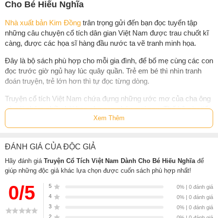
Cho Bé Hiếu Nghĩa
Nhà xuất bản Kim Đồng
trân trọng gửi đến bạn đọc tuyển tập
những câu chuyện cổ tích dân gian Việt Nam được trau chuốt kĩ
càng, được các họa sĩ hàng đầu nước ta vẽ tranh minh họa.
Đây là bộ sách phù hợp cho mỗi gia đình, để bố mẹ cùng các con
đọc trước giờ ngủ hay lúc quây quần. Trẻ em bé thì nhìn tranh
đoán truyện, trẻ lớn hơn thì tự đọc từng dòng.
Truyện cổ tích Việt Nam chứa đựng những ước mơ của cha ông
và gói ghém nhiều bài học cho con cháu mai sau. Thế hệ này tiếp
Xem Thêm
thế hệ kia, kể mãi cho con trẻ nghe những câu chuyện không bao
giờ cũ.
10 TRUYỆN TRONG CUỐN SÁCH NÀY:
ĐÁNH GIÁ CỦA ĐỘC GIẢ
Hãy đánh giá
Truyện Cổ Tích Việt Nam Dành Cho Bé Hiếu Nghĩa
để
Cậu bé Tích Chu
giúp những độc giả khác lựa chọn được cuốn sách phù hợp nhất!
Người con nuôi hiếu thảo
0/5
5
0% | 0 đánh giá
Nàng công chúa bán than
4
0% | 0 đánh giá
Chử Đồng Tử và Tiên Dung
3
0% | 0 đánh giá
Sinh con rồi mới sinh cha
2
0% | 0 đánh giá